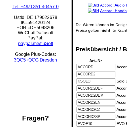
Accord: Audio
Tel: +49/0 351 40457-0
Accord: Hand
UstId:
DE 179022678
IK=591420124
Die Waren können im Design
EORI=DE5048206
Preise gelten
nicht
für Kran
WeChatID=flusoft
PayPal:
paypal.me/fluSoft
Preisübersicht / B
Google Plus-Codes:
3QC5+QCG Dresden
Art.-Nr.
Accor
Solo 
Accor
Accor
Accor
Accor
Accor
Fragen?
EVO E