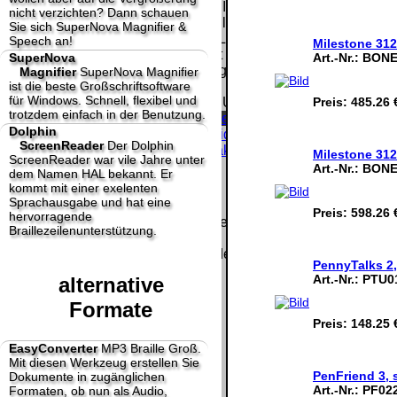
Homepage und machen uns diese Inhalte nicht
nicht verzichten? Dann schauen
zu eigen. Diese Erklärung gilt für alle auf
Sie sich SuperNova Magnifier &
unserer Homepage angebrachten Links.
Speech an!
Milestone 31
Die Europäische Kommission stellt eine
Art.-Nr.:
BONE
SuperNova
Plattform zur Online-Streitbeilegung (OS) bereit.
Magnifier
SuperNova Magnifier
ist die beste Großschriftsoftware
Die Plattform finden Sie unter
für Windows. Schnell, flexibel und
Preis:
485.26 
http://ec.europa.eu/consumers/odr/
Unsere E-
trotzdem einfach in der Benutzung.
Mailadresse lautet:
info@dolphin-de.de
.
Dolphin
Seitenanfang
Impressum
AGB
Widerruf
ScreenReader
Der Dolphin
Datenschutz
Urheberrechte
Kontakt
Links
Milestone 31
ScreenReader war vile Jahre unter
Katalog (PDF)
Sitemap
Art.-Nr.:
BONE
dem Namen HAL bekannt. Er
große Anzeige
Schließen
X
kommt mit einer exelenten
Sprachausgabe und hat eine
Preis:
598.26 
hervorragende
Diese Website nutzt Cookies, um bestmögliche Funktionalität
Braillezeilenunterstützung.
bieten zu können.
This website uses cookies to provide the best possible
PennyTalks 2,
functionality.
Art.-Nr.:
PTU0
alternative
Ok, verstanden
Mehr Infos
Formate
Preis:
148.25 
EasyConverter
MP3 Braille Groß.
Mit diesen Werkzeug erstellen Sie
PenFriend 3, 
Dokumente in zugänglichen
Art.-Nr.:
PF02
Formaten, ob nun als Audio,