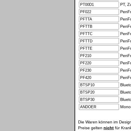
PT, Z
PenFr
PenFr
PenFr
PenFr
PenFr
PenFr
PenFr
PenFr
PenFr
PenFr
Bluet
Bluet
Bluet
Mono 
Die Waren können im Design
Preise gelten
nicht
für Kran