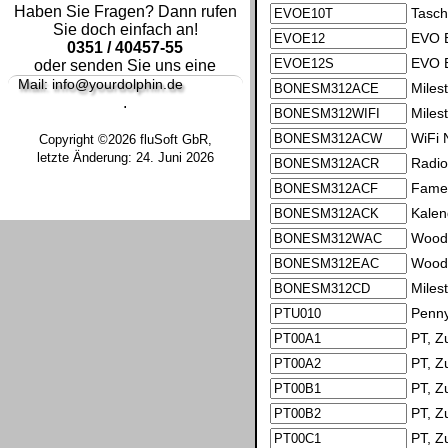
Haben Sie Fragen? Dann rufen
Tasch
Sie doch einfach an!
EVO E
0351 / 40457-55
EVO E
oder senden Sie uns eine
Mail: info@yourdolphin.de
Miles
.
Miles
WiFi 
Copyright ©2026 fluSoft GbR,
letzte Änderung: 24. Juni 2026
Radio
Fame 
Kalen
Woods
Woods
Miles
Penny
PT, Zu
PT, Zu
PT, Zu
PT, Zu
PT, Z