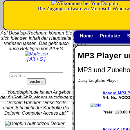
Die Zugangssoftware zu Microsoft Window
Versandkosten DHL
Software
Standard bis 5kg
Download only
Auf Desktop-Rechnern können Sie
Deutschland
Deutschland
Home
Produkte
S
sich hier den Inhalt der Hauptseite
Nachnahme:
Vorkasse:
vorlesen lassen. Das geht auch
8.95 €
0.00 €
duch Betätigen von Alt + S.
Deutschland
Deutschland
MP3 Player u
Vorkasse: 6.95
PayPal:
[ Alt + S ]
€
0.00 €
Deutschland
EU (inkl.
MP3 und Zubehö
PayPal: 6.95 €
Schweiz)
EU (inkl.
Vorkasse:
Schweiz)
Daisy taugliche Player
QR
0.00 €
Vorkasse:
Code:
EU (inkl.
20.00 €
"Yourdolphin.de ist ein Angebot
Schweiz)
Accord MP3 P
EU (inkl.
der fluSoft GbR, einem autorisirtem
Art.-Nr.:
ACC
PayPal:
Schweiz)
Dolphin Händler. Diese Seite
0.00 €
PayPal: 20.00
untersteht nicht der Kontrolle der
€
Preis:
129.00 
Dolphin Computer Access Ltd."
Bei dieser
Versandart
Der Versand erfolgt
erhalten Sie per
als versichertes
Email z.B. einen
Accord2, USB 