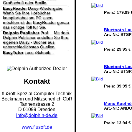
Großschrift oder Braille.
EasyReader
Daisy-Wiedergabe
Preis:
179.99 
Wenn Sie Ihre Hörbücher
kompfortabel am PC lesen
möchten ist der EasyReader genau
das richtige Toll für Sie.
Bluetooth La
Dolphin Publisher
Prof ...
Mit dem
Art.-Nr.:
BTSP
Dolphin Publisher erstellen Sie Ihre
eigenen Daisy - Bücher aus
unterschiedlichsten Quellen.
Preis:
29.95 €
EasyTutor
Lese-/Schreib...
Bluetooth La
Art.-Nr.:
BTSP
Kontakt
Preis:
39.95 €
fluSoft Spezial Computer Technik
Beckmann und Mitzscherlich GbR
Mono Kopfhör
Tannenstrasse 2
Art.-Nr.:
ANDO
D 01099 Dresden
info@dolphin-de.de
Preis:
13.94 €
www.flusoft.de