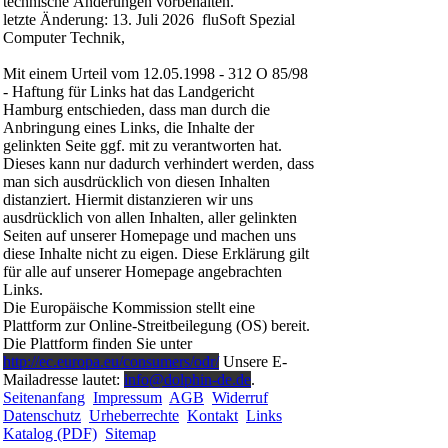
technische Änderungen vorbehalten.
letzte Änderung: 13. Juli 2026 fluSoft Spezial
Computer Technik,
Mit einem Urteil vom 12.05.1998 - 312 O 85/98
- Haftung für Links hat das Landgericht
Hamburg entschieden, dass man durch die
Anbringung eines Links, die Inhalte der
gelinkten Seite ggf. mit zu verantworten hat.
Dieses kann nur dadurch verhindert werden, dass
man sich ausdrücklich von diesen Inhalten
distanziert. Hiermit distanzieren wir uns
ausdrücklich von allen Inhalten, aller gelinkten
Seiten auf unserer Homepage und machen uns
diese Inhalte nicht zu eigen. Diese Erklärung gilt
für alle auf unserer Homepage angebrachten
Links.
Die Europäische Kommission stellt eine
Plattform zur Online-Streitbeilegung (OS) bereit.
Die Plattform finden Sie unter
http://ec.europa.eu/consumers/odr/
Unsere E-
Mailadresse lautet:
info@dolphin-de.de
.
Seitenanfang
Impressum
AGB
Widerruf
Datenschutz
Urheberrechte
Kontakt
Links
Katalog (PDF)
Sitemap