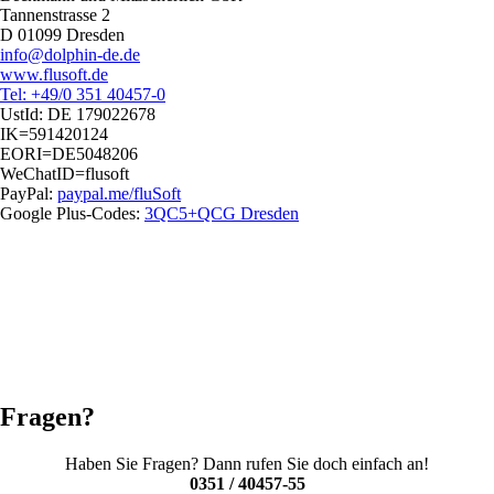
Tannenstrasse 2
D 01099 Dresden
info@dolphin-de.de
www.flusoft.de
Tel: +49/0 351 40457-0
UstId:
DE 179022678
IK=591420124
EORI=DE5048206
WeChatID=flusoft
PayPal:
paypal.me/fluSoft
Google Plus-Codes:
3QC5+QCG Dresden
Fragen?
Haben Sie Fragen? Dann rufen Sie doch einfach an!
0351 / 40457-55