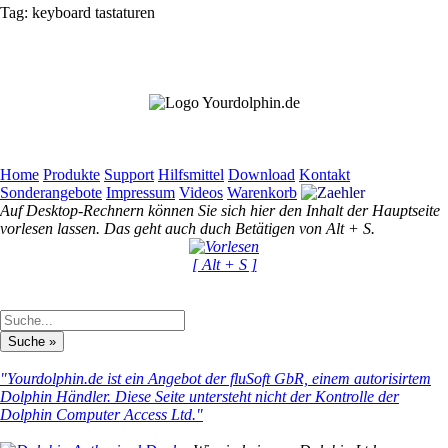
Tag:
keyboard
tastaturen
Home
Produkte
Support
Hilfsmittel
Download
Kontakt
Sonderangebote
Impressum
Videos
Warenkorb
Auf Desktop-Rechnern können Sie sich hier den Inhalt der Hauptseite
vorlesen lassen. Das geht auch duch Betätigen von Alt + S.
[ Alt + S ]
"Yourdolphin.de ist ein Angebot der fluSoft GbR, einem autorisirtem
Dolphin Händler. Diese Seite untersteht nicht der Kontrolle der
Dolphin Computer Access Ltd."