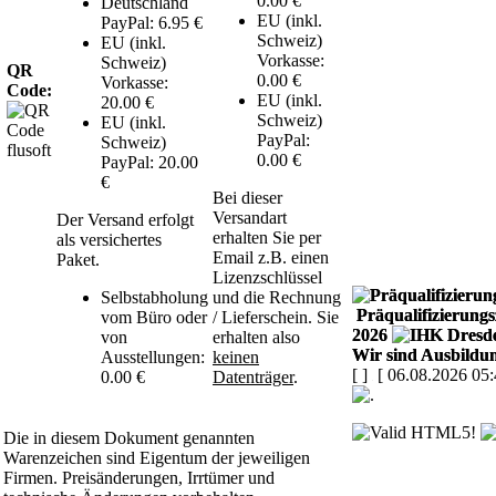
0.00 €
Deutschland
EU (inkl.
PayPal: 6.95 €
Schweiz)
EU (inkl.
Vorkasse:
Schweiz)
QR
0.00 €
Vorkasse:
Code:
EU (inkl.
20.00 €
Schweiz)
EU (inkl.
PayPal:
Schweiz)
0.00 €
PayPal: 20.00
€
Bei dieser
Versandart
Der Versand erfolgt
erhalten Sie per
als versichertes
Email z.B. einen
Paket.
Lizenzschlüssel
Selbstabholung
und die Rechnung
Präqualifizierungsz
vom Büro oder
/ Lieferschein. Sie
2026
von
erhalten also
Wir sind Ausbildun
Ausstellungen:
keinen
[
]
[ 06.08.2026 05:
0.00 €
Datenträger
.
Die in diesem Dokument genannten
Warenzeichen sind Eigentum der jeweiligen
Firmen. Preisänderungen, Irrtümer und