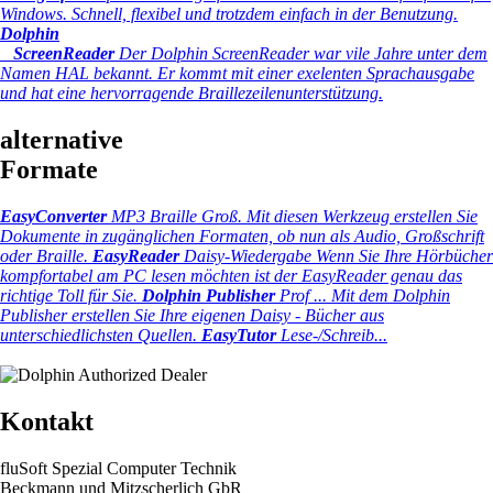
Windows. Schnell, flexibel und trotzdem einfach in der Benutzung.
Dolphin
ScreenReader
Der Dolphin ScreenReader war vile Jahre unter dem
Namen HAL bekannt. Er kommt mit einer exelenten Sprachausgabe
und hat eine hervorragende Braillezeilenunterstützung.
alternative
Formate
EasyConverter
MP3 Braille Groß.
Mit diesen Werkzeug erstellen Sie
Dokumente in zugänglichen Formaten, ob nun als Audio, Großschrift
oder Braille.
EasyReader
Daisy-Wiedergabe
Wenn Sie Ihre Hörbücher
kompfortabel am PC lesen möchten ist der EasyReader genau das
richtige Toll für Sie.
Dolphin Publisher
Prof ...
Mit dem Dolphin
Publisher erstellen Sie Ihre eigenen Daisy - Bücher aus
unterschiedlichsten Quellen.
EasyTutor
Lese-/Schreib...
Kontakt
fluSoft Spezial Computer Technik
Beckmann und Mitzscherlich GbR