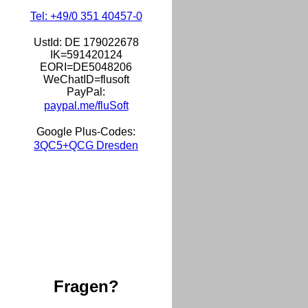
Tel: +49/0 351 40457-0
UstId:
DE 179022678
IK=591420124
EORI=DE5048206
WeChatID=flusoft
PayPal:
paypal.me/fluSoft
Google Plus-Codes:
3QC5+QCG Dresden
Fragen?