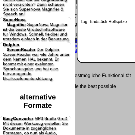
Homepage und machen uns diese Inhalte nicht
nicht verzichten? Dann schauen
zu eigen. Diese Erklärung gilt für alle auf
Sie sich SuperNova Magnifier &
unserer Homepage angebrachten Links.
Speech an!
Die Europäische Kommission stellt eine
SuperNova
Tag:
Endstück
Rollspitze
Plattform zur Online-Streitbeilegung (OS) bereit.
Magnifier
SuperNova Magnifier
ist die beste Großschriftsoftware
Die Plattform finden Sie unter
für Windows. Schnell, flexibel und
http://ec.europa.eu/consumers/odr/
Unsere E-
trotzdem einfach in der Benutzung.
Mailadresse lautet:
info@dolphin-de.de
.
Dolphin
Seitenanfang
Impressum
AGB
Widerruf
ScreenReader
Der Dolphin
Datenschutz
Urheberrechte
Kontakt
Links
ScreenReader war vile Jahre unter
Katalog (PDF)
Sitemap
dem Namen HAL bekannt. Er
große Anzeige
Schließen
X
kommt mit einer exelenten
Sprachausgabe und hat eine
hervorragende
Diese Website nutzt Cookies, um bestmögliche Funktionalität
Braillezeilenunterstützung.
bieten zu können.
This website uses cookies to provide the best possible
functionality.
alternative
Ok, verstanden
Mehr Infos
Formate
EasyConverter
MP3 Braille Groß.
Mit diesen Werkzeug erstellen Sie
Dokumente in zugänglichen
Formaten, ob nun als Audio,