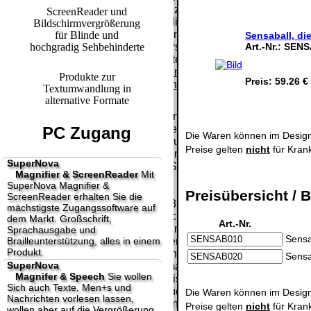
Paket.
Lizenzschlüssel
ScreenReader und
und die
Bildschirmvergrößerung
Selbstabholung
Präqualifizie
Rechnung /
für Blinde und
Sensaball, di
vom Büro oder
2026
Art.-Nr.:
SENS
hochgradig Sehbehinderte
Lieferschein. Sie
von
Wir sind Aus
erhalten also
Ausstellungen:
[ 28425 ]
[
keinen
Produkte zur
0.00 €
Preis:
59.26 €
Datenträger
.
Textumwandlung in
alternative Formate
Die in diesem Dokument genannten
Warenzeichen sind Eigentum der jeweiligen
PC Zugang
Die Waren können im Design
Firmen. Preisänderungen, Irrtümer und
Preise gelten
nicht
für Kran
technische Änderungen vorbehalten.
SuperNova
letzte Änderung: 24. Juni 2026 fluSoft Spezial
Magnifier & ScreenReader
Mit
Computer Technik,
SuperNova Magnifier &
Preisübersicht / B
ScreenReader erhalten Sie die
Mit einem Urteil vom 12.05.1998 - 312 O 85/98 -
mächstigste Zugangssoftware auf
Haftung für Links hat das Landgericht Hamburg
dem Markt. Großschrift,
Art.-Nr.
entschieden, dass man durch die Anbringung
Sprachausgabe und
Sensa
Brailleunterstützung, alles in einem
eines Links, die Inhalte der gelinkten Seite ggf.
Produkt.
mit zu verantworten hat. Dieses kann nur
Sensa
SuperNova
dadurch verhindert werden, dass man sich
Magnifer & Speech
Sie wollen
ausdrücklich von diesen Inhalten distanziert.
Sich auch Texte, Men+s und
Hiermit distanzieren wir uns ausdrücklich von
Die Waren können im Design
Nachrichten vorlesen lassen,
allen Inhalten, aller gelinkten Seiten auf unserer
Preise gelten
nicht
für Kran
wollen aber auf die Vergrößerung