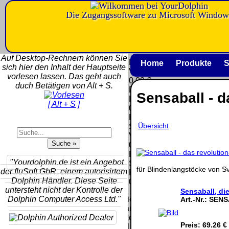
Die Zugangssoftware zu Microsoft Window
Versandkosten DHL
Software
Standard bis 5kg
Download only
Auf Desktop-Rechnern können Sie
Deutschland
Deutschland
Home
Produkte
S
sich hier den Inhalt der Hauptseite
Nachnahme:
Vorkasse:
vorlesen lassen. Das geht auch
8.95 €
0.00 €
duch Betätigen von Alt + S.
Deutschland
Deutschland
Sensaball - 
Vorkasse: 6.95
PayPal:
[ Alt + S ]
€
0.00 €
Deutschland
EU (inkl.
PayPal: 6.95 €
Übersicht
Schweiz)
EU (inkl.
Vorkasse:
Schweiz)
QR
0.00 €
Vorkasse:
Code:
EU (inkl.
20.00 €
"Yourdolphin.de ist ein Angebot
Schweiz)
EU (inkl.
für Blindenlangstöcke von 
der fluSoft GbR, einem autorisirtem
PayPal:
Schweiz)
Dolphin Händler. Diese Seite
0.00 €
PayPal: 20.00
untersteht nicht der Kontrolle der
Sensaball, di
€
Dolphin Computer Access Ltd."
Bei dieser
Art.-Nr.:
SENS
Versandart
Der Versand erfolgt
erhalten Sie per
als versichertes
Preis:
69.26 €
Email z.B. einen