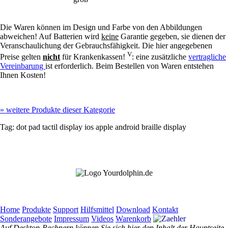
Die Waren können im Design und Farbe von den Abbildungen
abweichen! Auf Batterien wird
keine
Garantie gegeben, sie dienen der
Veranschaulichung der Gebrauchsfähigkeit. Die hier angegebenen
V
Preise gelten
nicht
für Krankenkassen!
: eine zusätzliche
vertragliche
Vereinbarung
ist erforderlich. Beim Bestellen von Waren entstehen
Ihnen Kosten!
»
weitere Produkte dieser Kategorie
Tag:
dot pad
tactil display
ios
apple
android
braille display
Home
Produkte
Support
Hilfsmittel
Download
Kontakt
Sonderangebote
Impressum
Videos
Warenkorb
Auf Desktop-Rechnern können Sie sich hier den Inhalt der Hauptseite