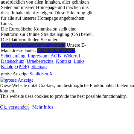
ausdrücklich von allen Inhalten, aller gelinkten
Seiten auf unserer Homepage und machen uns
diese Inhalte nicht zu eigen. Diese Erklärung gilt
für alle auf unserer Homepage angebrachten
Links.
Die Europäische Kommission stellt eine
Plattform zur Online-Streitbeilegung (OS) bereit.
Die Plattform finden Sie unter
http://ec.europa.eu/consumers/odr/
Unsere E-
Mailadresse lautet:
info@dolphin-de.de
.
Seitenanfang
Impressum
AGB
Widerruf
Datenschutz
Urheberrechte
Kontakt
Links
Katalog (PDF)
Sitemap
große Anzeige
Schließen
X
Diese Website nutzt Cookies, um bestmögliche Funktionalität bieten zu
können.
This website uses cookies to provide the best possible functionality.
Ok, verstanden
Mehr Infos