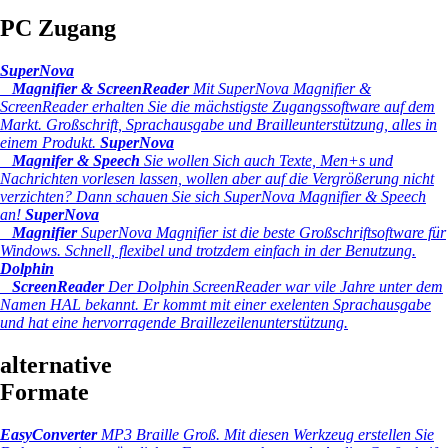
PC Zugang
SuperNova
Magnifier & ScreenReader
Mit SuperNova Magnifier &
ScreenReader erhalten Sie die mächstigste Zugangssoftware auf dem
Markt. Großschrift, Sprachausgabe und Brailleunterstützung, alles in
einem Produkt.
SuperNova
Magnifer & Speech
Sie wollen Sich auch Texte, Men+s und
Nachrichten vorlesen lassen, wollen aber auf die Vergrößerung nicht
verzichten? Dann schauen Sie sich SuperNova Magnifier & Speech
an!
SuperNova
Magnifier
SuperNova Magnifier ist die beste Großschriftsoftware für
Windows. Schnell, flexibel und trotzdem einfach in der Benutzung.
Dolphin
ScreenReader
Der Dolphin ScreenReader war vile Jahre unter dem
Namen HAL bekannt. Er kommt mit einer exelenten Sprachausgabe
und hat eine hervorragende Braillezeilenunterstützung.
alternative
Formate
EasyConverter
MP3 Braille Groß.
Mit diesen Werkzeug erstellen Sie