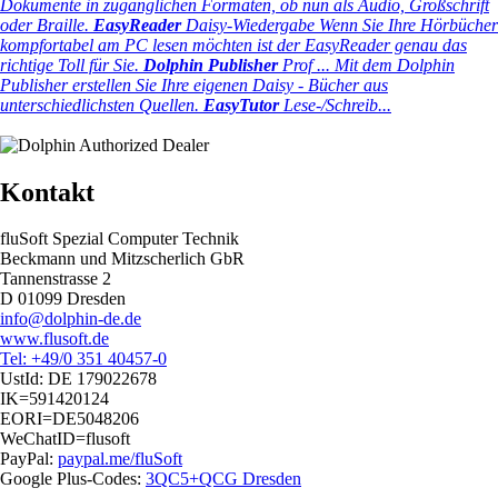
Dokumente in zugänglichen Formaten, ob nun als Audio, Großschrift
oder Braille.
EasyReader
Daisy-Wiedergabe
Wenn Sie Ihre Hörbücher
kompfortabel am PC lesen möchten ist der EasyReader genau das
richtige Toll für Sie.
Dolphin Publisher
Prof ...
Mit dem Dolphin
Publisher erstellen Sie Ihre eigenen Daisy - Bücher aus
unterschiedlichsten Quellen.
EasyTutor
Lese-/Schreib...
Kontakt
fluSoft Spezial Computer Technik
Beckmann und Mitzscherlich GbR
Tannenstrasse 2
D 01099 Dresden
info@dolphin-de.de
www.flusoft.de
Tel: +49/0 351 40457-0
UstId:
DE 179022678
IK=591420124
EORI=DE5048206
WeChatID=flusoft
PayPal:
paypal.me/fluSoft
Google Plus-Codes:
3QC5+QCG Dresden