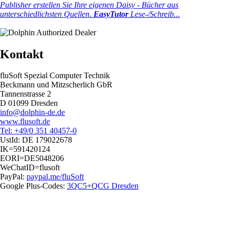
Publisher erstellen Sie Ihre eigenen Daisy - Bücher aus
unterschiedlichsten Quellen.
EasyTutor
Lese-/Schreib...
Kontakt
fluSoft Spezial Computer Technik
Beckmann und Mitzscherlich GbR
Tannenstrasse 2
D 01099 Dresden
info@dolphin-de.de
www.flusoft.de
Tel: +49/0 351 40457-0
UstId:
DE 179022678
IK=591420124
EORI=DE5048206
WeChatID=flusoft
PayPal:
paypal.me/fluSoft
Google Plus-Codes:
3QC5+QCG Dresden