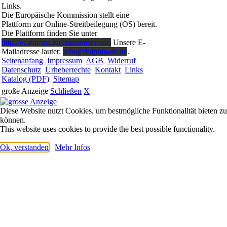
Links.
Die Europäische Kommission stellt eine
Plattform zur Online-Streitbeilegung (OS) bereit.
Die Plattform finden Sie unter
http://ec.europa.eu/consumers/odr/
Unsere E-
Mailadresse lautet:
info@dolphin-de.de
.
Seitenanfang
Impressum
AGB
Widerruf
Datenschutz
Urheberrechte
Kontakt
Links
Katalog (PDF)
Sitemap
große Anzeige
Schließen
X
Diese Website nutzt Cookies, um bestmögliche Funktionalität bieten zu
können.
This website uses cookies to provide the best possible functionality.
Ok, verstanden
Mehr Infos