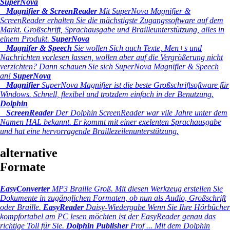
SuperNova
Magnifier & ScreenReader
Mit SuperNova Magnifier &
ScreenReader erhalten Sie die mächstigste Zugangssoftware auf dem
Markt. Großschrift, Sprachausgabe und Brailleunterstützung, alles in
einem Produkt.
SuperNova
Magnifer & Speech
Sie wollen Sich auch Texte, Men+s und
Nachrichten vorlesen lassen, wollen aber auf die Vergrößerung nicht
verzichten? Dann schauen Sie sich SuperNova Magnifier & Speech
an!
SuperNova
Magnifier
SuperNova Magnifier ist die beste Großschriftsoftware für
Windows. Schnell, flexibel und trotzdem einfach in der Benutzung.
Dolphin
ScreenReader
Der Dolphin ScreenReader war vile Jahre unter dem
Namen HAL bekannt. Er kommt mit einer exelenten Sprachausgabe
und hat eine hervorragende Braillezeilenunterstützung.
alternative
Formate
EasyConverter
MP3 Braille Groß.
Mit diesen Werkzeug erstellen Sie
Dokumente in zugänglichen Formaten, ob nun als Audio, Großschrift
oder Braille.
EasyReader
Daisy-Wiedergabe
Wenn Sie Ihre Hörbücher
kompfortabel am PC lesen möchten ist der EasyReader genau das
richtige Toll für Sie.
Dolphin Publisher
Prof ...
Mit dem Dolphin