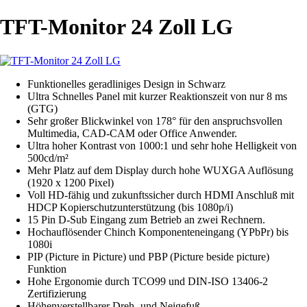
TFT-Monitor 24 Zoll LG
Funktionelles geradliniges Design in Schwarz
Ultra Schnelles Panel mit kurzer Reaktionszeit von nur 8 ms
(GTG)
Sehr großer Blickwinkel von 178° für den anspruchsvollen
Multimedia, CAD-CAM oder Office Anwender.
Ultra hoher Kontrast von 1000:1 und sehr hohe Helligkeit von
500cd/m²
Mehr Platz auf dem Display durch hohe WUXGA Auflösung
(1920 x 1200 Pixel)
Voll HD-fähig und zukunftssicher durch HDMI Anschluß mit
HDCP Kopierschutzunterstützung (bis 1080p/i)
15 Pin D-Sub Eingang zum Betrieb an zwei Rechnern.
Hochauflösender Chinch Komponenteneingang (YPbPr) bis
1080i
PIP (Picture in Picture) und PBP (Picture beside picture)
Funktion
Hohe Ergonomie durch TCO99 und DIN-ISO 13406-2
Zertifizierung
Höhenverstellbarer Dreh- und Neigefuß