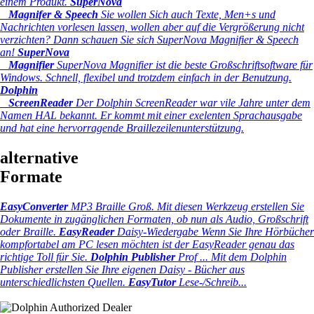
einem Produkt.
SuperNova
Magnifer & Speech
Sie wollen Sich auch Texte, Men+s und
Nachrichten vorlesen lassen, wollen aber auf die Vergrößerung nicht
verzichten? Dann schauen Sie sich SuperNova Magnifier & Speech
an!
SuperNova
Magnifier
SuperNova Magnifier ist die beste Großschriftsoftware für
Windows. Schnell, flexibel und trotzdem einfach in der Benutzung.
Dolphin
ScreenReader
Der Dolphin ScreenReader war vile Jahre unter dem
Namen HAL bekannt. Er kommt mit einer exelenten Sprachausgabe
und hat eine hervorragende Braillezeilenunterstützung.
alternative
Formate
EasyConverter
MP3 Braille Groß.
Mit diesen Werkzeug erstellen Sie
Dokumente in zugänglichen Formaten, ob nun als Audio, Großschrift
oder Braille.
EasyReader
Daisy-Wiedergabe
Wenn Sie Ihre Hörbücher
kompfortabel am PC lesen möchten ist der EasyReader genau das
richtige Toll für Sie.
Dolphin Publisher
Prof ...
Mit dem Dolphin
Publisher erstellen Sie Ihre eigenen Daisy - Bücher aus
unterschiedlichsten Quellen.
EasyTutor
Lese-/Schreib...