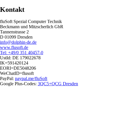
Kontakt
fluSoft Spezial Computer Technik
Beckmann und Mitzscherlich GbR
Tannenstrasse 2
D 01099 Dresden
info@dolphin-de.de
www.flusoft.de
Tel: +49/0 351 40457-0
UstId:
DE 179022678
IK=591420124
EORI=DE5048206
WeChatID=flusoft
PayPal:
paypal.me/fluSoft
Google Plus-Codes:
3QC5+QCG Dresden