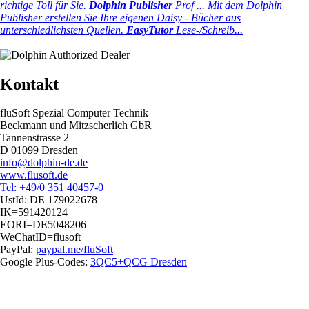
richtige Toll für Sie.
Dolphin Publisher
Prof ...
Mit dem Dolphin
Publisher erstellen Sie Ihre eigenen Daisy - Bücher aus
unterschiedlichsten Quellen.
EasyTutor
Lese-/Schreib...
Kontakt
fluSoft Spezial Computer Technik
Beckmann und Mitzscherlich GbR
Tannenstrasse 2
D 01099 Dresden
info@dolphin-de.de
www.flusoft.de
Tel: +49/0 351 40457-0
UstId:
DE 179022678
IK=591420124
EORI=DE5048206
WeChatID=flusoft
PayPal:
paypal.me/fluSoft
Google Plus-Codes:
3QC5+QCG Dresden