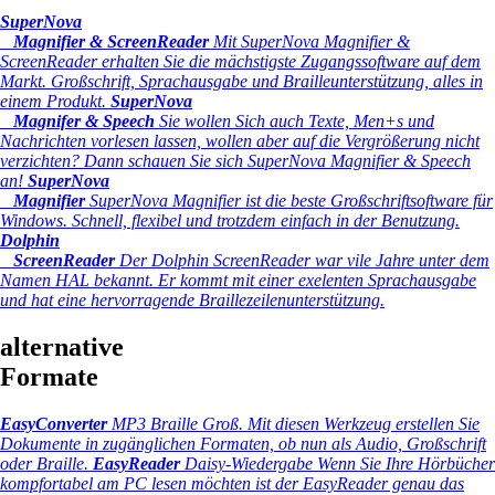
SuperNova
Magnifier & ScreenReader
Mit SuperNova Magnifier &
ScreenReader erhalten Sie die mächstigste Zugangssoftware auf dem
Markt. Großschrift, Sprachausgabe und Brailleunterstützung, alles in
einem Produkt.
SuperNova
Magnifer & Speech
Sie wollen Sich auch Texte, Men+s und
Nachrichten vorlesen lassen, wollen aber auf die Vergrößerung nicht
verzichten? Dann schauen Sie sich SuperNova Magnifier & Speech
an!
SuperNova
Magnifier
SuperNova Magnifier ist die beste Großschriftsoftware für
Windows. Schnell, flexibel und trotzdem einfach in der Benutzung.
Dolphin
ScreenReader
Der Dolphin ScreenReader war vile Jahre unter dem
Namen HAL bekannt. Er kommt mit einer exelenten Sprachausgabe
und hat eine hervorragende Braillezeilenunterstützung.
alternative
Formate
EasyConverter
MP3 Braille Groß.
Mit diesen Werkzeug erstellen Sie
Dokumente in zugänglichen Formaten, ob nun als Audio, Großschrift
oder Braille.
EasyReader
Daisy-Wiedergabe
Wenn Sie Ihre Hörbücher
kompfortabel am PC lesen möchten ist der EasyReader genau das