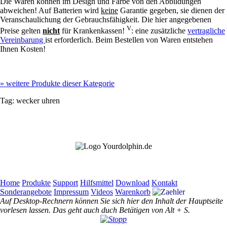
Die Waren können im Design und Farbe von den Abbildungen
abweichen! Auf Batterien wird
keine
Garantie gegeben, sie dienen der
Veranschaulichung der Gebrauchsfähigkeit. Die hier angegebenen
V
Preise gelten
nicht
für Krankenkassen!
: eine zusätzliche
vertragliche
Vereinbarung
ist erforderlich. Beim Bestellen von Waren entstehen
Ihnen Kosten!
»
weitere Produkte dieser Kategorie
Tag:
wecker
uhren
Home
Produkte
Support
Hilfsmittel
Download
Kontakt
Sonderangebote
Impressum
Videos
Warenkorb
Auf Desktop-Rechnern können Sie sich hier den Inhalt der Hauptseite
vorlesen lassen. Das geht auch duch Betätigen von Alt + S.