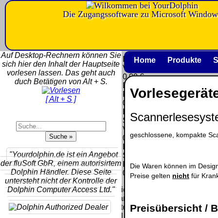
Die Zugangssoftware zu Microsoft Window
Versandkosten DHL
Software
Standard bis 5kg
Download only
Auf Desktop-Rechnern können Sie
Deutschland
Deutschland
Home
Produkte
S
sich hier den Inhalt der Hauptseite
Nachnahme:
Vorkasse:
vorlesen lassen. Das geht auch
8.95 €
0.00 €
duch Betätigen von Alt + S.
Deutschland
Deutschland
Vorlesegerät
Vorkasse: 6.95
PayPal:
[ Alt + S ]
€
0.00 €
Deutschland
EU (inkl.
Scannerlesesys
PayPal: 6.95 €
Schweiz)
EU (inkl.
Vorkasse:
Schweiz)
geschlossene, kompakte Sc
QR
0.00 €
Vorkasse:
Code:
EU (inkl.
20.00 €
"Yourdolphin.de ist ein Angebot
Schweiz)
EU (inkl.
der fluSoft GbR, einem autorisirtem
PayPal:
Die Waren können im Design
Schweiz)
Dolphin Händler. Diese Seite
0.00 €
Preise gelten
nicht
für Kran
PayPal: 20.00
untersteht nicht der Kontrolle der
€
Dolphin Computer Access Ltd."
Bei dieser
Versandart
Der Versand erfolgt
Preisübersicht / B
erhalten Sie per
als versichertes
Email z.B. einen