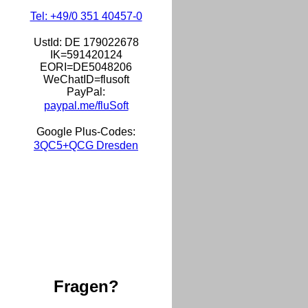
Tel: +49/0 351 40457-0
UstId:
DE 179022678
IK=591420124
EORI=DE5048206
WeChatID=flusoft
PayPal:
paypal.me/fluSoft
Google Plus-Codes:
3QC5+QCG Dresden
Fragen?