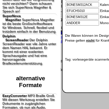
Homepage und machen uns diese Inhalte nicht
nicht verzichten? Dann schauen
Kalen
zu eigen. Diese Erklärung gilt für alle auf
Sie sich SuperNova Magnifier &
unserer Homepage angebrachten Links.
Einka
Speech an!
Die Europäische Kommission stellt eine
SuperNova
Einka
Plattform zur Online-Streitbeilegung (OS) bereit.
Magnifier
SuperNova Magnifier
Mono 
ist die beste Großschriftsoftware
Die Plattform finden Sie unter
für Windows. Schnell, flexibel und
http://ec.europa.eu/consumers/odr/
Unsere E-
trotzdem einfach in der Benutzung.
Mailadresse lautet:
info@dolphin-de.de
.
Die Waren können im Design
Dolphin
Seitenanfang
Impressum
AGB
Widerruf
ScreenReader
Der Dolphin
Preise gelten
nicht
für Kran
Datenschutz
Urheberrechte
Kontakt
Links
ScreenReader war vile Jahre unter
Katalog (PDF)
Sitemap
dem Namen HAL bekannt. Er
große Anzeige
Schließen
X
kommt mit einer exelenten
Sprachausgabe und hat eine
Tag:
vorlesegeräte
scannerl
hervorragende
Diese Website nutzt Cookies, um bestmögliche Funktionalität
Braillezeilenunterstützung.
bieten zu können.
This website uses cookies to provide the best possible
functionality.
alternative
Ok, verstanden
Mehr Infos
Formate
EasyConverter
MP3 Braille Groß.
Mit diesen Werkzeug erstellen Sie
Dokumente in zugänglichen
Formaten, ob nun als Audio,