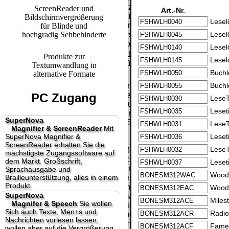
Paket.
Lizenzschlüssel
ScreenReader und
Art.-Nr.
und die
Bildschirmvergrößerung
Selbstabholung
Lesel
Präqualifizie
Rechnung /
für Blinde und
vom Büro oder
2026
hochgradig Sehbehinderte
Lieferschein. Sie
Lesel
von
Wir sind Aus
erhalten also
Lesel
Ausstellungen:
[ 26270 ]
[
keinen
Produkte zur
0.00 €
Lesel
Datenträger
.
Textumwandlung in
Buchl
alternative Formate
Die in diesem Dokument genannten
Buchl
Warenzeichen sind Eigentum der jeweiligen
PC Zugang
LeseT
Firmen. Preisänderungen, Irrtümer und
Leseti
technische Änderungen vorbehalten.
SuperNova
letzte Änderung: 11. März 2026 fluSoft Spezial
LeseT
Magnifier & ScreenReader
Mit
Computer Technik,
SuperNova Magnifier &
Leset
ScreenReader erhalten Sie die
LeseT
Mit einem Urteil vom 12.05.1998 - 312 O 85/98 -
mächstigste Zugangssoftware auf
Haftung für Links hat das Landgericht Hamburg
dem Markt. Großschrift,
Leset
entschieden, dass man durch die Anbringung
Sprachausgabe und
Woods
Brailleunterstützung, alles in einem
eines Links, die Inhalte der gelinkten Seite ggf.
Produkt.
mit zu verantworten hat. Dieses kann nur
Woods
SuperNova
dadurch verhindert werden, dass man sich
Miles
Magnifer & Speech
Sie wollen
ausdrücklich von diesen Inhalten distanziert.
Sich auch Texte, Men+s und
Radio
Hiermit distanzieren wir uns ausdrücklich von
Nachrichten vorlesen lassen,
allen Inhalten, aller gelinkten Seiten auf unserer
Fame 
wollen aber auf die Vergrößerung