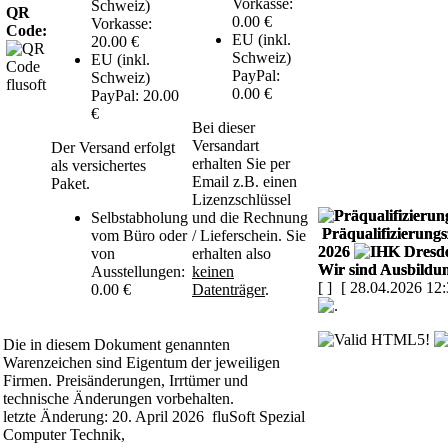
Vorkasse:
Schweiz)
QR
0.00 €
Vorkasse:
Code:
EU (inkl.
20.00 €
Schweiz)
EU (inkl.
PayPal:
Schweiz)
0.00 €
PayPal: 20.00
€
Bei dieser
Versandart
Der Versand erfolgt
erhalten Sie per
als versichertes
Email z.B. einen
Paket.
Lizenzschlüssel
Selbstabholung
und die Rechnung
Präqualifizierungsz
vom Büro oder
/ Lieferschein. Sie
2026
von
erhalten also
Wir sind Ausbildun
Ausstellungen:
keinen
[
]
[ 28.04.2026 12:
0.00 €
Datenträger
.
Die in diesem Dokument genannten
Warenzeichen sind Eigentum der jeweiligen
Firmen. Preisänderungen, Irrtümer und
technische Änderungen vorbehalten.
letzte Änderung: 20. April 2026 fluSoft Spezial
Computer Technik,