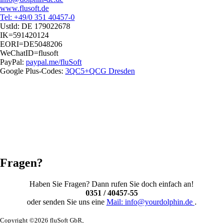
www.flusoft.de
Tel: +49/0 351 40457-0
UstId:
DE 179022678
IK=591420124
EORI=DE5048206
WeChatID=flusoft
PayPal:
paypal.me/fluSoft
Google Plus-Codes:
3QC5+QCG Dresden
Fragen?
Haben Sie Fragen? Dann rufen Sie doch einfach an!
0351 / 40457-55
oder senden Sie uns eine
Mail: info@yourdolphin.de
.
Copyright ©2026 fluSoft GbR,