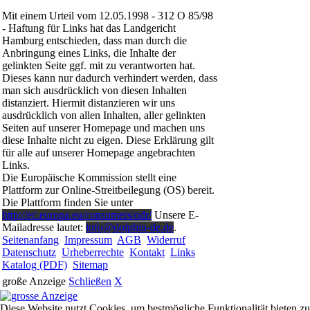
Mit einem Urteil vom 12.05.1998 - 312 O 85/98
- Haftung für Links hat das Landgericht
Hamburg entschieden, dass man durch die
Anbringung eines Links, die Inhalte der
gelinkten Seite ggf. mit zu verantworten hat.
Dieses kann nur dadurch verhindert werden, dass
man sich ausdrücklich von diesen Inhalten
distanziert. Hiermit distanzieren wir uns
ausdrücklich von allen Inhalten, aller gelinkten
Seiten auf unserer Homepage und machen uns
diese Inhalte nicht zu eigen. Diese Erklärung gilt
für alle auf unserer Homepage angebrachten
Links.
Die Europäische Kommission stellt eine
Plattform zur Online-Streitbeilegung (OS) bereit.
Die Plattform finden Sie unter
http://ec.europa.eu/consumers/odr/
Unsere E-
Mailadresse lautet:
info@dolphin-de.de
.
Seitenanfang
Impressum
AGB
Widerruf
Datenschutz
Urheberrechte
Kontakt
Links
Katalog (PDF)
Sitemap
große Anzeige
Schließen
X
Diese Website nutzt Cookies, um bestmögliche Funktionalität bieten zu