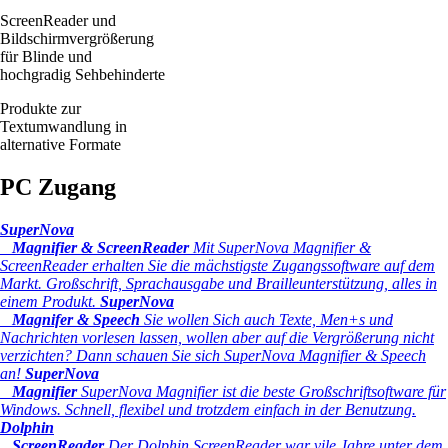
ScreenReader und
Bildschirmvergrößerung
für Blinde und
hochgradig Sehbehinderte
Produkte zur
Textumwandlung in
alternative Formate
PC Zugang
SuperNova
Magnifier & ScreenReader
Mit SuperNova Magnifier &
ScreenReader erhalten Sie die mächstigste Zugangssoftware auf dem
Markt. Großschrift, Sprachausgabe und Brailleunterstützung, alles in
einem Produkt.
SuperNova
Magnifer & Speech
Sie wollen Sich auch Texte, Men+s und
Nachrichten vorlesen lassen, wollen aber auf die Vergrößerung nicht
verzichten? Dann schauen Sie sich SuperNova Magnifier & Speech
an!
SuperNova
Magnifier
SuperNova Magnifier ist die beste Großschriftsoftware für
Windows. Schnell, flexibel und trotzdem einfach in der Benutzung.
Dolphin
ScreenReader
Der Dolphin ScreenReader war vile Jahre unter dem