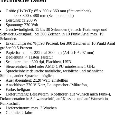
Technische Daten
Größe (HxBxT): 85 x 300 x 360 mm (Steuereinheit),
90 x 300 x 480 mm (Scannereinheit)
Leistung: ca 200 W
Spannung: 230 Volt
Geschwindigkeit: 15 bis 30 Sekunden (je nach Textmenge und
Schwierigkeitsgrad), bei 300 Zeichen in 10 Punkt Arial max. 19
Sekunden.
Erkennungsrate: %gt;98 Prozent, bei 300 Zeichen in 10 Punkt Arial
größer 99.5 Prozent
Papierformat: bis 225 mal 300 mm (A4=210*297 mm)
Bedienung: 4 Tasten Tastatur
Scannereinheit: 300 dpi, Flachbett, USB
Steuereinheit: Intel oder AMD CPU mindestens 1 GHz
Spracheinheit: deutsche natürliche, weibliche und männliche
Stimme, ander Sprachen möglich
Ausgabeeinheit: 2x20 Watt, einstellbar
Anschlüsse: 230 V Netz, Lautsprecher / Mikrofon,
Farbe: hellgrau
Lieferumfang: Lesesystem, Kopfhörer (auf Wunsch auch Funk-),
Dokumentation in Schwarzschrift, auf Kassette und auf Wunsch in
Punktschrift
Lieferzeitraum: max. 3 Wochen
Garantie: 2 Jahre