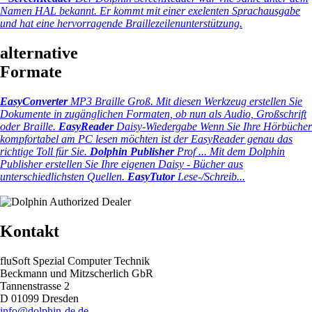
Namen HAL bekannt. Er kommt mit einer exelenten Sprachausgabe
und hat eine hervorragende Braillezeilenunterstützung.
alternative
Formate
EasyConverter
MP3 Braille Groß.
Mit diesen Werkzeug erstellen Sie
Dokumente in zugänglichen Formaten, ob nun als Audio, Großschrift
oder Braille.
EasyReader
Daisy-Wiedergabe
Wenn Sie Ihre Hörbücher
kompfortabel am PC lesen möchten ist der EasyReader genau das
richtige Toll für Sie.
Dolphin Publisher
Prof ...
Mit dem Dolphin
Publisher erstellen Sie Ihre eigenen Daisy - Bücher aus
unterschiedlichsten Quellen.
EasyTutor
Lese-/Schreib...
Kontakt
fluSoft Spezial Computer Technik
Beckmann und Mitzscherlich GbR
Tannenstrasse 2
D 01099 Dresden
info@dolphin-de.de