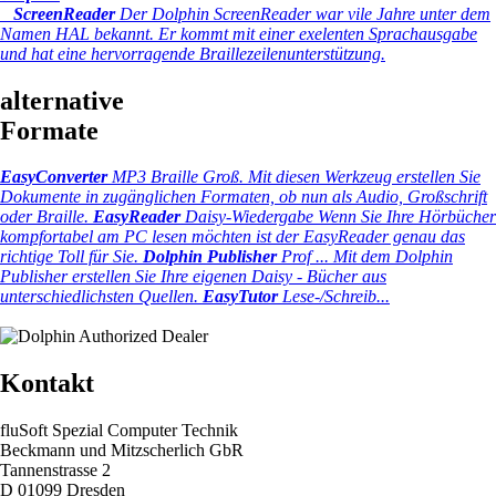
ScreenReader
Der Dolphin ScreenReader war vile Jahre unter dem
Namen HAL bekannt. Er kommt mit einer exelenten Sprachausgabe
und hat eine hervorragende Braillezeilenunterstützung.
alternative
Formate
EasyConverter
MP3 Braille Groß.
Mit diesen Werkzeug erstellen Sie
Dokumente in zugänglichen Formaten, ob nun als Audio, Großschrift
oder Braille.
EasyReader
Daisy-Wiedergabe
Wenn Sie Ihre Hörbücher
kompfortabel am PC lesen möchten ist der EasyReader genau das
richtige Toll für Sie.
Dolphin Publisher
Prof ...
Mit dem Dolphin
Publisher erstellen Sie Ihre eigenen Daisy - Bücher aus
unterschiedlichsten Quellen.
EasyTutor
Lese-/Schreib...
Kontakt
fluSoft Spezial Computer Technik
Beckmann und Mitzscherlich GbR
Tannenstrasse 2
D 01099 Dresden