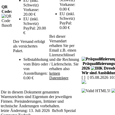
EU (inkl.
Vorkasse:
Schweiz)
QR
0.00 €
Vorkasse:
Code:
EU (inkl.
20.00 €
Schweiz)
EU (inkl.
PayPal:
Schweiz)
0.00 €
PayPal: 20.00
€
Bei dieser
Versandart
Der Versand erfolgt
erhalten Sie per
als versichertes
Email z.B. einen
Paket.
Lizenzschlüssel
Selbstabholung
und die Rechnung
Präqualifizierungsz
vom Büro oder
/ Lieferschein. Sie
2026
von
erhalten also
Wir sind Ausbildun
Ausstellungen:
keinen
[
]
[ 05.08.2026 10:
0.00 €
Datenträger
.
Die in diesem Dokument genannten
Warenzeichen sind Eigentum der jeweiligen
Firmen. Preisänderungen, Irrtümer und
technische Änderungen vorbehalten.
letzte Änderung: 13. Juli 2026 fluSoft Spezial