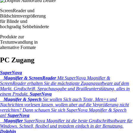
ScreenReader und
Bildschirmvergrößerung
für Blinde und
hochgradig Sehbehinderte
Produkte zur
Textumwandlung in
alternative Formate
PC Zugang
SuperNova
Magnifier & ScreenReader
Mit SuperNova Magnifier &
ScreenReader erhalten Sie die mächstigste Zugangssoftware auf dem
Markt. Großschrift, Sprachausgabe und Brailleunterstützung, alles in
einem Produkt.
SuperNova
Magnifer & Speech
Sie wollen Sich auch Texte, Men+s und
Nachrichten vorlesen lassen, wollen aber auf die Vergrößerung nicht
verzichten? Dann schauen Sie sich SuperNova Magnifier & Speech
an!
SuperNova
Magnifier
SuperNova Magnifier ist die beste Großschriftsoftware für
Windows. Schnell, flexibel und trotzdem einfach in der Benutzung.
Dolphin