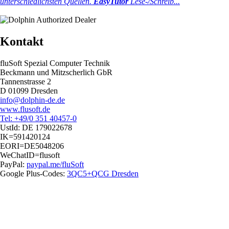
unterschiedlichsten Quellen.
EasyTutor
Lese-/Schreib...
Kontakt
fluSoft Spezial Computer Technik
Beckmann und Mitzscherlich GbR
Tannenstrasse 2
D 01099 Dresden
info@dolphin-de.de
www.flusoft.de
Tel: +49/0 351 40457-0
UstId:
DE 179022678
IK=591420124
EORI=DE5048206
WeChatID=flusoft
PayPal:
paypal.me/fluSoft
Google Plus-Codes:
3QC5+QCG Dresden