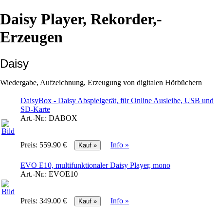
Daisy Player, Rekorder,-
Erzeugen
Daisy
Wiedergabe, Aufzeichnung, Erzeugung von digitalen Hörbüchern
DaisyBox - Daisy Abspielgerät, für Online Ausleihe, USB und
SD-Karte
Art.-Nr.:
DABOX
Preis:
559.90 €
Info »
EVO E10, multifunktionaler Daisy Player, mono
Art.-Nr.:
EVOE10
Preis:
349.00 €
Info »