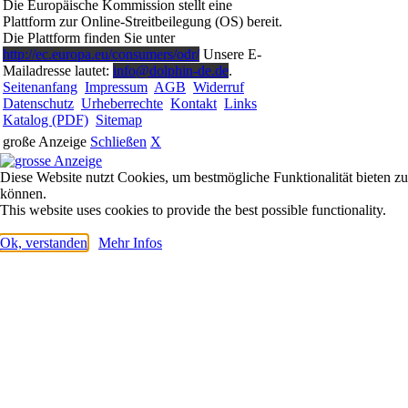
Die Europäische Kommission stellt eine
Plattform zur Online-Streitbeilegung (OS) bereit.
Die Plattform finden Sie unter
http://ec.europa.eu/consumers/odr/
Unsere E-
Mailadresse lautet:
info@dolphin-de.de
.
Seitenanfang
Impressum
AGB
Widerruf
Datenschutz
Urheberrechte
Kontakt
Links
Katalog (PDF)
Sitemap
große Anzeige
Schließen
X
Diese Website nutzt Cookies, um bestmögliche Funktionalität bieten zu
können.
This website uses cookies to provide the best possible functionality.
Ok, verstanden
Mehr Infos