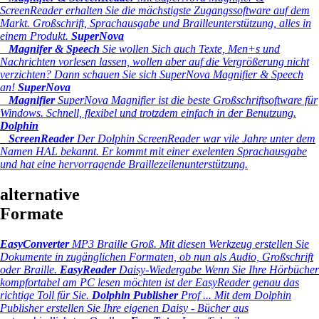
ScreenReader erhalten Sie die mächstigste Zugangssoftware auf dem
Markt. Großschrift, Sprachausgabe und Brailleunterstützung, alles in
einem Produkt.
SuperNova
Magnifer & Speech
Sie wollen Sich auch Texte, Men+s und
Nachrichten vorlesen lassen, wollen aber auf die Vergrößerung nicht
verzichten? Dann schauen Sie sich SuperNova Magnifier & Speech
an!
SuperNova
Magnifier
SuperNova Magnifier ist die beste Großschriftsoftware für
Windows. Schnell, flexibel und trotzdem einfach in der Benutzung.
Dolphin
ScreenReader
Der Dolphin ScreenReader war vile Jahre unter dem
Namen HAL bekannt. Er kommt mit einer exelenten Sprachausgabe
und hat eine hervorragende Braillezeilenunterstützung.
alternative
Formate
EasyConverter
MP3 Braille Groß.
Mit diesen Werkzeug erstellen Sie
Dokumente in zugänglichen Formaten, ob nun als Audio, Großschrift
oder Braille.
EasyReader
Daisy-Wiedergabe
Wenn Sie Ihre Hörbücher
kompfortabel am PC lesen möchten ist der EasyReader genau das
richtige Toll für Sie.
Dolphin Publisher
Prof ...
Mit dem Dolphin
Publisher erstellen Sie Ihre eigenen Daisy - Bücher aus