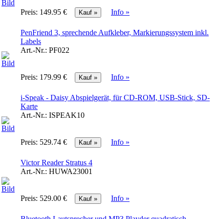
Preis:
149.95 €
Info »
PenFriend 3, sprechende Aufkleber, Markierungssystem inkl.
Labels
Art.-Nr.:
PF022
Preis:
179.99 €
Info »
i-Speak - Daisy Abspielgerät, für CD-ROM, USB-Stick, SD-
Karte
Art.-Nr.:
ISPEAK10
Preis:
529.74 €
Info »
Victor Reader Stratus 4
Art.-Nr.:
HUWA23001
Preis:
529.00 €
Info »
Bluetooth Lautsprecher und MP3 Playder quadratisch