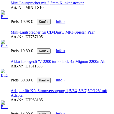
Mini Lautsprecher mit 3,5mm Klinkenstecker
Art.-Nr.:
MINILS10
Preis:
19.98 €
Info »
Mini-Lautsprecher für CD/Daisy/ MP3-Spieler, Paar
Art.-Nr.:
ET757105
Preis:
19.89 €
Info »
Akku-Ladegerät 'V-2200 turbo' incl. 4x Mignon 2200mAh
Art.-Nr.:
ET311585
Preis:
30.89 €
Info »
Adapter für Kfz Stromversorgung 1,5/3/4,5/6/7,5/9/12V mit
Adapter
Art.-Nr.:
ET968185
Preis:
14.99 €
Info »