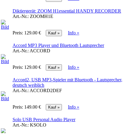
Diktiergerät: ZOOM H1essential HANDY RECORDER
Art.-Nr.:
ZOOMH1E
Preis:
129.00 €
Info »
Accord MP3 Player und Bluetooth Lautsprecher
Art.-Nr.:
ACCORD
Preis:
129.00 €
Info »
Accord2, USB MP3-Spieler mit Bluetooth - Lautsprecher,
deutsch weiblich
Art.-Nr.:
ACCORD2DEF
Preis:
149.00 €
Info »
Solo USB Personal Audio Player
Art.-Nr.:
KSOLO