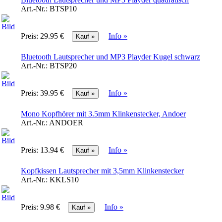
Art.-Nr.:
BTSP10
Preis:
29.95 €
Info »
Bluetooth Lautsprecher und MP3 Playder Kugel schwarz
Art.-Nr.:
BTSP20
Preis:
39.95 €
Info »
Mono Kopfhörer mit 3.5mm Klinkenstecker, Andoer
Art.-Nr.:
ANDOER
Preis:
13.94 €
Info »
Kopfkissen Lautsprecher mit 3,5mm Klinkenstecker
Art.-Nr.:
KKLS10
Preis:
9.98 €
Info »