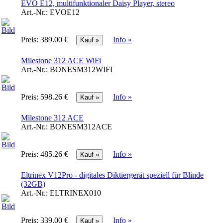
EVO E12, multifunktionaler Daisy Player, stereo
Art.-Nr.:
EVOE12
Preis:
389.00 €
Info »
Milestone 312 ACE WiFi
Art.-Nr.:
BONESM312WIFI
Preis:
598.26 €
Info »
Milestone 312 ACE
Art.-Nr.:
BONESM312ACE
Preis:
485.26 €
Info »
Eltrinex V12Pro - digitales Diktiergerät speziell für Blinde
(32GB)
Art.-Nr.:
ELTRINEX010
Preis:
339.00 €
Info »