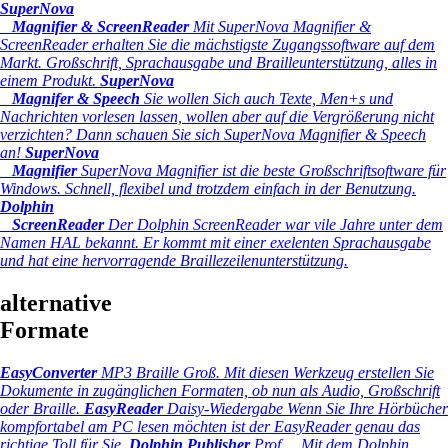
SuperNova
Magnifier & ScreenReader
Mit SuperNova Magnifier &
ScreenReader erhalten Sie die mächstigste Zugangssoftware auf dem
Markt. Großschrift, Sprachausgabe und Brailleunterstützung, alles in
einem Produkt.
SuperNova
Magnifer & Speech
Sie wollen Sich auch Texte, Men+s und
Nachrichten vorlesen lassen, wollen aber auf die Vergrößerung nicht
verzichten? Dann schauen Sie sich SuperNova Magnifier & Speech
an!
SuperNova
Magnifier
SuperNova Magnifier ist die beste Großschriftsoftware für
Windows. Schnell, flexibel und trotzdem einfach in der Benutzung.
Dolphin
ScreenReader
Der Dolphin ScreenReader war vile Jahre unter dem
Namen HAL bekannt. Er kommt mit einer exelenten Sprachausgabe
und hat eine hervorragende Braillezeilenunterstützung.
alternative
Formate
EasyConverter
MP3 Braille Groß.
Mit diesen Werkzeug erstellen Sie
Dokumente in zugänglichen Formaten, ob nun als Audio, Großschrift
oder Braille.
EasyReader
Daisy-Wiedergabe
Wenn Sie Ihre Hörbücher
kompfortabel am PC lesen möchten ist der EasyReader genau das
richtige Toll für Sie.
Dolphin Publisher
Prof ...
Mit dem Dolphin