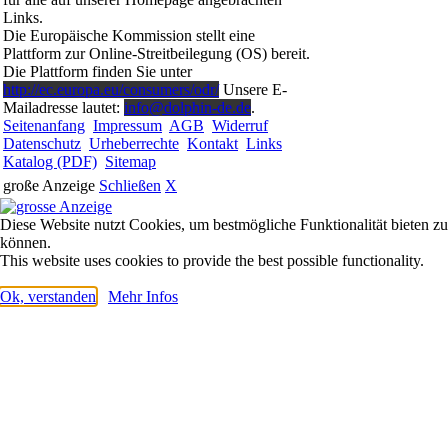
Links.
Die Europäische Kommission stellt eine
Plattform zur Online-Streitbeilegung (OS) bereit.
Die Plattform finden Sie unter
http://ec.europa.eu/consumers/odr/
Unsere E-
Mailadresse lautet:
info@dolphin-de.de
.
Seitenanfang
Impressum
AGB
Widerruf
Datenschutz
Urheberrechte
Kontakt
Links
Katalog (PDF)
Sitemap
große Anzeige
Schließen
X
Diese Website nutzt Cookies, um bestmögliche Funktionalität bieten zu
können.
This website uses cookies to provide the best possible functionality.
Ok, verstanden
Mehr Infos