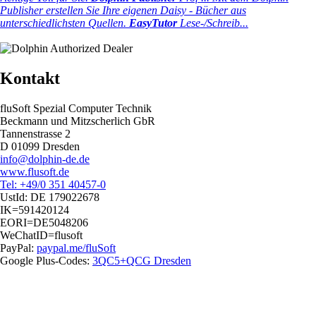
Publisher erstellen Sie Ihre eigenen Daisy - Bücher aus
unterschiedlichsten Quellen.
EasyTutor
Lese-/Schreib...
Kontakt
fluSoft Spezial Computer Technik
Beckmann und Mitzscherlich GbR
Tannenstrasse 2
D 01099 Dresden
info@dolphin-de.de
www.flusoft.de
Tel: +49/0 351 40457-0
UstId:
DE 179022678
IK=591420124
EORI=DE5048206
WeChatID=flusoft
PayPal:
paypal.me/fluSoft
Google Plus-Codes:
3QC5+QCG Dresden