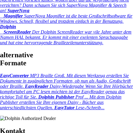
verzichten? Dann schauen Sie sich SuperNova Magnifier & Speech
an!
SuperNova
Magnifier
SuperNova Magnifier ist die beste Großschriftsoftware für
Windows. Schnell, flexibel und trotzdem einfach in der Benutzung.
Dolphin
ScreenReader
Der Dolphin ScreenReader war vile Jahre unter dem
Namen HAL bekannt. Er kommt mit einer exelenten Sprachausgabe
und hat eine hervorragende Braillezeilenunterstützung.
alternative
Formate
EasyConverter
MP3 Braille Groß.
Mit diesen Werkzeug erstellen Sie
Dokumente in zugänglichen Formaten, ob nun als Audio, Großschrift
oder Braille.
EasyReader
Daisy-Wiedergabe
Wenn Sie Ihre Hörbücher
kompfortabel am PC lesen möchten ist der EasyReader genau das
richtige Toll für Sie.
Dolphin Publisher
Prof ...
Mit dem Dolphin
Publisher erstellen Sie Ihre eigenen Daisy - Bücher aus
unterschiedlichsten Quellen.
EasyTutor
Lese-/Schreib...
Kontakt