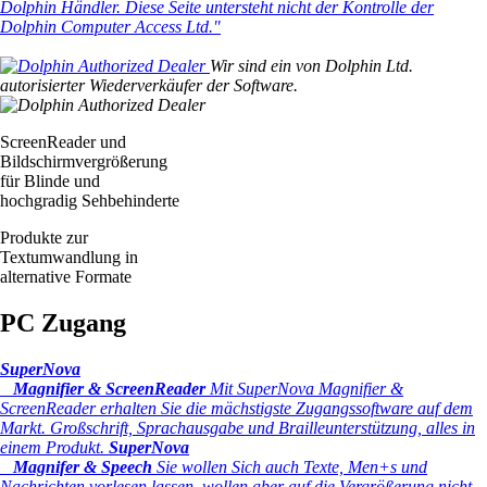
Dolphin Händler. Diese Seite untersteht nicht der Kontrolle der
Dolphin Computer Access Ltd."
Wir sind ein von Dolphin Ltd.
autorisierter Wiederverkäufer der Software.
ScreenReader und
Bildschirmvergrößerung
für Blinde und
hochgradig Sehbehinderte
Produkte zur
Textumwandlung in
alternative Formate
PC Zugang
SuperNova
Magnifier & ScreenReader
Mit SuperNova Magnifier &
ScreenReader erhalten Sie die mächstigste Zugangssoftware auf dem
Markt. Großschrift, Sprachausgabe und Brailleunterstützung, alles in
einem Produkt.
SuperNova
Magnifer & Speech
Sie wollen Sich auch Texte, Men+s und
Nachrichten vorlesen lassen, wollen aber auf die Vergrößerung nicht