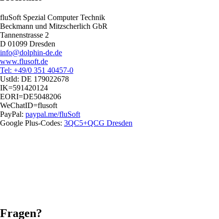
fluSoft Spezial Computer Technik
Beckmann und Mitzscherlich GbR
Tannenstrasse 2
D 01099 Dresden
info@dolphin-de.de
www.flusoft.de
Tel: +49/0 351 40457-0
UstId:
DE 179022678
IK=591420124
EORI=DE5048206
WeChatID=flusoft
PayPal:
paypal.me/fluSoft
Google Plus-Codes:
3QC5+QCG Dresden
Fragen?