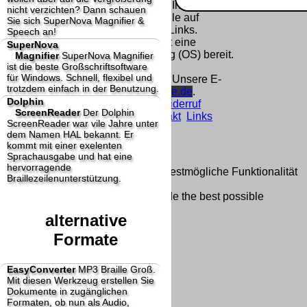
Homepage und machen uns diese Inhalte nicht
nicht verzichten? Dann schauen
zu eigen. Diese Erklärung gilt für alle auf
Sie sich SuperNova Magnifier &
unserer Homepage angebrachten Links.
Speech an!
Die Europäische Kommission stellt eine
SuperNova
Plattform zur Online-Streitbeilegung (OS) bereit.
Magnifier
SuperNova Magnifier
ist die beste Großschriftsoftware
Die Plattform finden Sie unter
für Windows. Schnell, flexibel und
http://ec.europa.eu/consumers/odr/
Unsere E-
trotzdem einfach in der Benutzung.
Mailadresse lautet:
info@dolphin-de.de
.
Dolphin
Seitenanfang
Impressum
AGB
Widerruf
ScreenReader
Der Dolphin
Datenschutz
Urheberrechte
Kontakt
Links
ScreenReader war vile Jahre unter
Katalog (PDF)
Sitemap
dem Namen HAL bekannt. Er
große Anzeige
Schließen
X
kommt mit einer exelenten
Sprachausgabe und hat eine
hervorragende
Diese Website nutzt Cookies, um bestmögliche Funktionalität
Braillezeilenunterstützung.
bieten zu können.
This website uses cookies to provide the best possible
functionality.
alternative
Ok, verstanden
Mehr Infos
Formate
EasyConverter
MP3 Braille Groß.
Mit diesen Werkzeug erstellen Sie
Dokumente in zugänglichen
Formaten, ob nun als Audio,