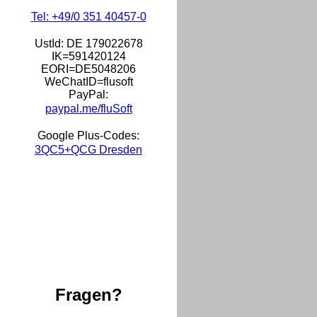
Tel: +49/0 351 40457-0
UstId:
DE 179022678
IK=591420124
EORI=DE5048206
WeChatID=flusoft
PayPal:
paypal.me/fluSoft
Google Plus-Codes:
3QC5+QCG Dresden
Fragen?