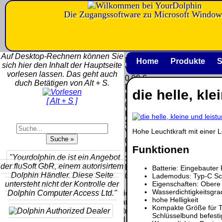
Die Zugangssoftware zu Microsoft Window
Versandkosten DHL
Software
Standard bis 5kg
Download only
Auf Desktop-Rechnern können Sie
Deutschland
Deutschland
Home
Produkte
S
sich hier den Inhalt der Hauptseite
Nachnahme:
Vorkasse:
vorlesen lassen. Das geht auch
8.95 €
0.00 €
duch Betätigen von Alt + S.
Deutschland
Deutschland
die helle, kl
Vorkasse: 6.95
PayPal:
[ Alt + S ]
€
0.00 €
Deutschland
EU (inkl.
PayPal: 6.95 €
Schweiz)
EU (inkl.
Hohe Leuchtkraft mit einer 
Vorkasse:
Schweiz)
QR
0.00 €
Vorkasse:
Funktionen
Code:
EU (inkl.
20.00 €
"Yourdolphin.de ist ein Angebot
Schweiz)
EU (inkl.
der fluSoft GbR, einem autorisirtem
PayPal:
Batterie: Eingebaute
Schweiz)
Dolphin Händler. Diese Seite
0.00 €
Lademodus: Typ-C Sc
PayPal: 20.00
untersteht nicht der Kontrolle der
Eigenschaften: Obere
€
Wasserdichtigkeitsgra
Dolphin Computer Access Ltd."
Bei dieser
hohe Helligkeit
Versandart
Der Versand erfolgt
Kompakte Größe für Tr
erhalten Sie per
Schlüsselbund befesti
als versichertes
Email z.B. einen