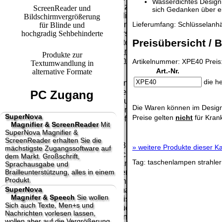
Wasserdichtes Design:
Paket.
Lizenzschlüssel
ScreenReader und
sich Gedanken über 
und die
Bildschirmvergrößerung
Selbstabholung
Präqualifizie
Rechnung /
Lieferumfang: Schlüsselanh
für Blinde und
vom Büro oder
2026
hochgradig Sehbehinderte
Lieferschein. Sie
von
Preisübersicht / B
Wir sind Aus
erhalten also
Ausstellungen:
[ 27430 ]
[
keinen
Produkte zur
0.00 €
Datenträger
.
Artikelnummer: XPE40 Preis
Textumwandlung in
Art.-Nr.
alternative Formate
die h
Die in diesem Dokument genannten
Warenzeichen sind Eigentum der jeweiligen
PC Zugang
Firmen. Preisänderungen, Irrtümer und
Die Waren können im Design
technische Änderungen vorbehalten.
SuperNova
Preise gelten
nicht
für Kran
letzte Änderung: 9. Mai 2026 fluSoft Spezial
Magnifier & ScreenReader
Mit
Computer Technik,
SuperNova Magnifier &
ScreenReader erhalten Sie die
Mit einem Urteil vom 12.05.1998 - 312 O 85/98 -
»
weitere Produkte dieser Ka
mächstigste Zugangssoftware auf
Haftung für Links hat das Landgericht Hamburg
dem Markt. Großschrift,
Tag:
taschenlampen
strahler
entschieden, dass man durch die Anbringung
Sprachausgabe und
Brailleunterstützung, alles in einem
eines Links, die Inhalte der gelinkten Seite ggf.
Produkt.
mit zu verantworten hat. Dieses kann nur
SuperNova
dadurch verhindert werden, dass man sich
Magnifer & Speech
Sie wollen
ausdrücklich von diesen Inhalten distanziert.
Sich auch Texte, Men+s und
Hiermit distanzieren wir uns ausdrücklich von
Nachrichten vorlesen lassen,
allen Inhalten, aller gelinkten Seiten auf unserer
wollen aber auf die Vergrößerung