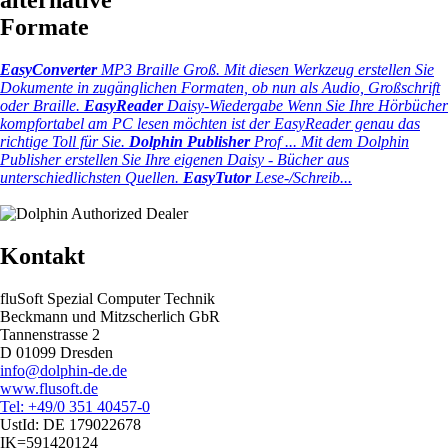
alternative
Formate
EasyConverter
MP3 Braille Groß.
Mit diesen Werkzeug erstellen Sie
Dokumente in zugänglichen Formaten, ob nun als Audio, Großschrift
oder Braille.
EasyReader
Daisy-Wiedergabe
Wenn Sie Ihre Hörbücher
kompfortabel am PC lesen möchten ist der EasyReader genau das
richtige Toll für Sie.
Dolphin Publisher
Prof ...
Mit dem Dolphin
Publisher erstellen Sie Ihre eigenen Daisy - Bücher aus
unterschiedlichsten Quellen.
EasyTutor
Lese-/Schreib...
Kontakt
fluSoft Spezial Computer Technik
Beckmann und Mitzscherlich GbR
Tannenstrasse 2
D 01099 Dresden
info@dolphin-de.de
www.flusoft.de
Tel: +49/0 351 40457-0
UstId:
DE 179022678
IK=591420124