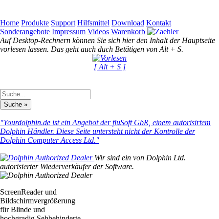
Home
Produkte
Support
Hilfsmittel
Download
Kontakt
Sonderangebote
Impressum
Videos
Warenkorb
Auf Desktop-Rechnern können Sie sich hier den Inhalt der Hauptseite
vorlesen lassen. Das geht auch duch Betätigen von Alt + S.
[ Alt + S ]
"Yourdolphin.de ist ein Angebot der fluSoft GbR, einem autorisirtem
Dolphin Händler. Diese Seite untersteht nicht der Kontrolle der
Dolphin Computer Access Ltd."
Wir sind ein von Dolphin Ltd.
autorisierter Wiederverkäufer der Software.
ScreenReader und
Bildschirmvergrößerung
für Blinde und
hochgradig Sehbehinderte