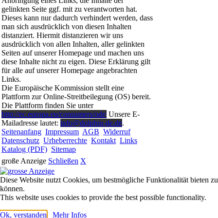
Anbringung eines Links, die Inhalte der
gelinkten Seite ggf. mit zu verantworten hat.
Dieses kann nur dadurch verhindert werden, dass
man sich ausdrücklich von diesen Inhalten
distanziert. Hiermit distanzieren wir uns
ausdrücklich von allen Inhalten, aller gelinkten
Seiten auf unserer Homepage und machen uns
diese Inhalte nicht zu eigen. Diese Erklärung gilt
für alle auf unserer Homepage angebrachten
Links.
Die Europäische Kommission stellt eine
Plattform zur Online-Streitbeilegung (OS) bereit.
Die Plattform finden Sie unter
http://ec.europa.eu/consumers/odr/
Unsere E-
Mailadresse lautet:
info@dolphin-de.de
.
Seitenanfang
Impressum
AGB
Widerruf
Datenschutz
Urheberrechte
Kontakt
Links
Katalog (PDF)
Sitemap
große Anzeige
Schließen
X
Diese Website nutzt Cookies, um bestmögliche Funktionalität bieten zu
können.
This website uses cookies to provide the best possible functionality.
Ok, verstanden
Mehr Infos