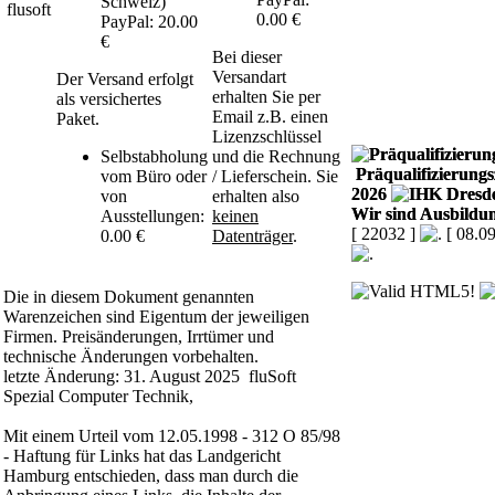
Schweiz)
0.00 €
PayPal: 20.00
€
Bei dieser
Versandart
Der Versand erfolgt
erhalten Sie per
als versichertes
Email z.B. einen
Paket.
Lizenzschlüssel
Selbstabholung
und die Rechnung
Präqualifizierungsz
vom Büro oder
/ Lieferschein. Sie
2026
von
erhalten also
Wir sind Ausbildun
Ausstellungen:
keinen
[ 22032 ]
[ 08.0
0.00 €
Datenträger
.
Die in diesem Dokument genannten
Warenzeichen sind Eigentum der jeweiligen
Firmen. Preisänderungen, Irrtümer und
technische Änderungen vorbehalten.
letzte Änderung: 31. August 2025 fluSoft
Spezial Computer Technik,
Mit einem Urteil vom 12.05.1998 - 312 O 85/98
- Haftung für Links hat das Landgericht
Hamburg entschieden, dass man durch die