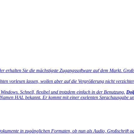
 erhalten Sie die mächstigste Zugangssoftware auf dem Markt. Großsch
ten vorlesen lassen, wollen aber auf die Vergrößerung nicht verzich
 Windows. Schnell, flexibel und trotzdem einfach in der Benutzung.
Dol
Namen HAL bekannt. Er kommt mit einer exelenten Sprachausgabe und 
Dokumente in zugänglichen Formaten, ob nun als Audio, Großschrift od