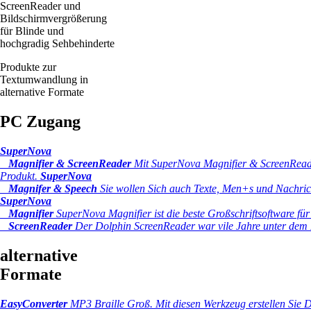
ScreenReader und
Bildschirmvergrößerung
für Blinde und
hochgradig Sehbehinderte
Produkte zur
Textumwandlung in
alternative Formate
PC Zugang
SuperNova
Magnifier & ScreenReader
Mit SuperNova Magnifier & ScreenReader
Produkt.
SuperNova
Magnifer & Speech
Sie wollen Sich auch Texte, Men+s und Nachrich
SuperNova
Magnifier
SuperNova Magnifier ist die beste Großschriftsoftware für
ScreenReader
Der Dolphin ScreenReader war vile Jahre unter dem 
alternative
Formate
EasyConverter
MP3 Braille Groß.
Mit diesen Werkzeug erstellen Sie 