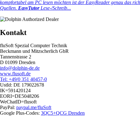
kompfortabel am PC lesen möchten ist der EasyReader genau das richti
Quellen.
EasyTutor
Lese-/Schreib...
Kontakt
fluSoft Spezial Computer Technik
Beckmann und Mitzscherlich GbR
Tannenstrasse 2
D 01099 Dresden
info@dolphin-de.de
www.flusoft.de
Tel: +49/0 351 40457-0
UstId:
DE 179022678
IK=591420124
EORI=DE5048206
WeChatID=flusoft
PayPal:
paypal.me/fluSoft
Google Plus-Codes:
3QC5+QCG Dresden