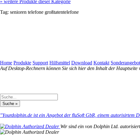
»
weitere Produkte dieser Kategorie
Tag:
senioren
telefone
großtatentelefone
Home
Produkte
Support
Hilfsmittel
Download
Kontakt
Sonderangebo
Auf Desktop-Rechnern können Sie sich hier den Inhalt der Hauptseite 
"Yourdolphin.de ist ein Angebot der fluSoft GbR, einem autorisirtem D
Wir sind ein von Dolphin Ltd. autorisier