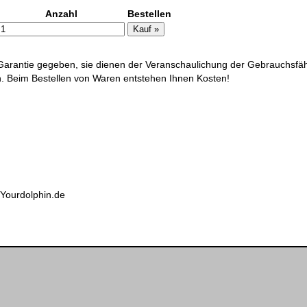
Anzahl
Bestellen
 die Anbringung eines
 ausdrücklich von diesen
ge und machen uns diese
arantie gegeben, sie dienen der Veranschaulichung der Gebrauchsfäh
ich. Beim Bestellen von Waren entstehen Ihnen Kosten!