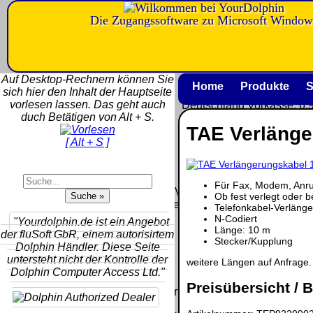
Die Zugangssoftware zu Microsoft Window
Versandkosten DHL Standard b
5kg
Auf Desktop-Rechnern können Sie
Deutschland Nachnahme:
Home
Produkte
S
sich hier den Inhalt der Hauptseite
8.95 €
vorlesen lassen. Das geht auch
Deutschland Vorkasse: 6.
duch Betätigen von Alt + S.
Deutschland PayPal: 6.95
TAE Verlänge
EU (inkl. Schweiz) Vorkas
[ Alt + S ]
20.00 €
QR Code:
EU (inkl. Schweiz) PayPal
20.00 €
Für Fax, Modem, Anru
Der Versand erfolgt als versiche
Ob fest verlegt oder 
Paket.
Telefonkabel-Verläng
N-Codiert
"Yourdolphin.de ist ein Angebot
Selbstabholung vom Büro
Länge: 10 m
der fluSoft GbR, einem autorisirtem
oder von Ausstellungen: 0
Stecker/Kupplung
Dolphin Händler. Diese Seite
€
untersteht nicht der Kontrolle der
weitere Längen auf Anfrage.
Dolphin Computer Access Ltd."
Preisübersicht / B
Die in diesem Dokument genannten Warenzeichen sind Eigentu
vorbehalten.