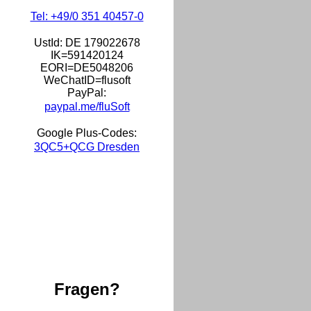
Tel: +49/0 351 40457-0
UstId:
DE 179022678
IK=591420124
EORI=DE5048206
WeChatID=flusoft
PayPal:
paypal.me/fluSoft
Google Plus-Codes:
3QC5+QCG Dresden
Fragen?