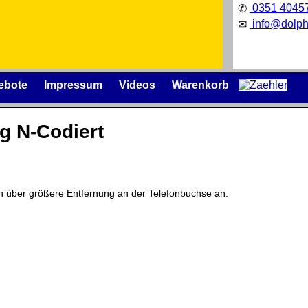
0351 4045
✆
info@dolph
✉
ebote
Impressum
Videos
Warenkorb
g N-Codiert
Präqualifizierungszertifikat
» 2021-
2026
izenzschlüssel und die
uch über größere Entfernung an der Telefonbuchse an.
Wir sind Ausbildungsbetrieb
äger
.
[ 28302 ]
[ 04.07.2026 02:13:42 ]
nische Änderungen