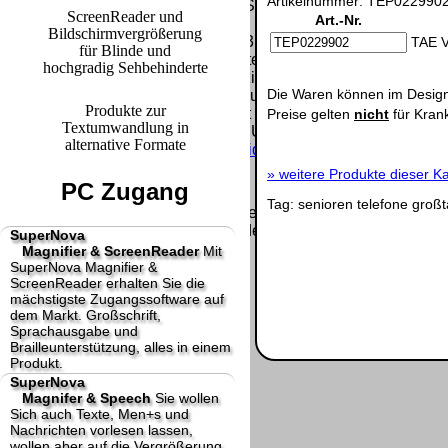
Artikelnummer: TEP0229902 
letzte Änderung: 24. Juni 2026 fluSoft Spezial Computer Techn
ScreenReader und
Art.-Nr.
Bildschirmvergrößerung
Mit einem Urteil vom 12.05.1998 - 312 O 85/98 - Haftung für 
TAE V
für Blinde und
Links, die Inhalte der gelinkten Seite ggf. mit zu verantworte
hochgradig Sehbehinderte
Inhalten distanziert. Hiermit distanzieren wir uns ausdrücklic
Die Waren können im Design
Inhalte nicht zu eigen. Diese Erklärung gilt für alle auf unse
Produkte zur
Die Europäische Kommission stellt eine Plattform zur Online-Str
Preise gelten
nicht
für Kran
Textumwandlung in
http://ec.europa.eu/consumers/odr/
Unsere E-Mailadresse laute
alternative Formate
Seitenanfang
Impressum
AGB
Widerruf
Datenschutz
Urhebe
große Anzeige
Schließen
X
»
weitere Produkte dieser Ka
PC Zugang
Tag:
senioren
telefone
großt
Diese Website nutzt Cookies, um bestmögliche Funktionalität b
This website uses cookies to provide the best possible functiona
SuperNova
Magnifier & ScreenReader
Mit
Ok, verstanden
Mehr Infos
SuperNova Magnifier &
ScreenReader erhalten Sie die
mächstigste Zugangssoftware auf
dem Markt. Großschrift,
Sprachausgabe und
Brailleunterstützung, alles in einem
Produkt.
SuperNova
Magnifer & Speech
Sie wollen
Sich auch Texte, Men+s und
Nachrichten vorlesen lassen,
wollen aber auf die Vergrößerung