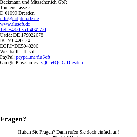
Beckmann und Mitzscherlich GbR
Tannenstrasse 2
D 01099 Dresden
info@dolphin-de.de
www.flusoft.de
Tel: +49/0 351 40457-0
UstId:
DE 179022678
IK=591420124
EORI=DE5048206
WeChatID=flusoft
PayPal:
paypal.me/fluSoft
Google Plus-Codes:
3QC5+QCG Dresden
Fragen?
Haben Sie Fragen? Dann rufen Sie doch einfach an!