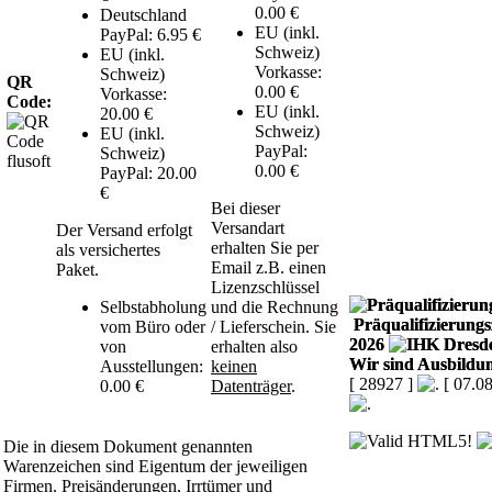
0.00 €
Deutschland
EU (inkl.
PayPal: 6.95 €
Schweiz)
EU (inkl.
Vorkasse:
Schweiz)
QR
0.00 €
Vorkasse:
Code:
EU (inkl.
20.00 €
Schweiz)
EU (inkl.
PayPal:
Schweiz)
0.00 €
PayPal: 20.00
€
Bei dieser
Versandart
Der Versand erfolgt
erhalten Sie per
als versichertes
Email z.B. einen
Paket.
Lizenzschlüssel
Selbstabholung
und die Rechnung
Präqualifizierungsz
vom Büro oder
/ Lieferschein. Sie
2026
von
erhalten also
Wir sind Ausbildun
Ausstellungen:
keinen
[ 28927 ]
[ 07.0
0.00 €
Datenträger
.
Die in diesem Dokument genannten
Warenzeichen sind Eigentum der jeweiligen
Firmen. Preisänderungen, Irrtümer und