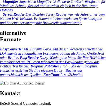
Magnifier
SuperNova Magnifier ist die beste Großschriftsoftware für
Windows. Schnell, flexibel und trotzdem einfach in der Benutzung.
Dolphin
ScreenReader
Der Dolphin ScreenReader war vile Jahre unter dem
Namen HAL bekannt. Er kommt mit einer exelenten Sprachausgabe
und hat eine hervorragende Braillezeilenunterstützung.
alternative
Formate
EasyConverter
MP3 Braille Groß.
Mit diesen Werkzeug erstellen Sie
Dokumente in zugänglichen Formaten, ob nun als Audio, Großschrift
oder Braille.
EasyReader
Daisy-Wiedergabe
Wenn Sie Ihre Hörbücher
kompfortabel am PC lesen möchten ist der EasyReader genau das
richtige Toll für Sie.
Dolphin Publisher
Prof ...
Mit dem Dolphin
Publisher erstellen Sie Ihre eigenen Daisy - Bücher aus
unterschiedlichsten Quellen.
EasyTutor
Lese-/Schreib...
Kontakt
fluSoft Spezial Computer Technik