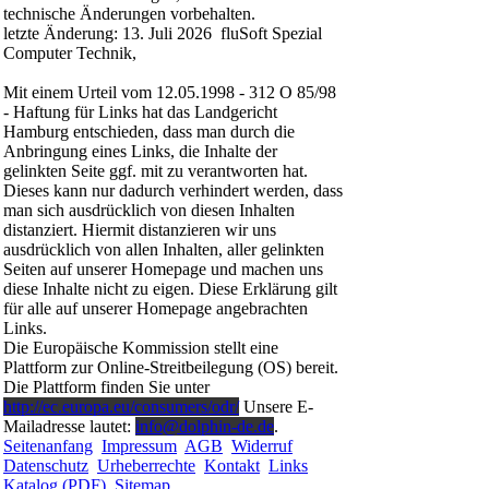
technische Änderungen vorbehalten.
letzte Änderung: 13. Juli 2026 fluSoft Spezial
Computer Technik,
Mit einem Urteil vom 12.05.1998 - 312 O 85/98
- Haftung für Links hat das Landgericht
Hamburg entschieden, dass man durch die
Anbringung eines Links, die Inhalte der
gelinkten Seite ggf. mit zu verantworten hat.
Dieses kann nur dadurch verhindert werden, dass
man sich ausdrücklich von diesen Inhalten
distanziert. Hiermit distanzieren wir uns
ausdrücklich von allen Inhalten, aller gelinkten
Seiten auf unserer Homepage und machen uns
diese Inhalte nicht zu eigen. Diese Erklärung gilt
für alle auf unserer Homepage angebrachten
Links.
Die Europäische Kommission stellt eine
Plattform zur Online-Streitbeilegung (OS) bereit.
Die Plattform finden Sie unter
http://ec.europa.eu/consumers/odr/
Unsere E-
Mailadresse lautet:
info@dolphin-de.de
.
Seitenanfang
Impressum
AGB
Widerruf
Datenschutz
Urheberrechte
Kontakt
Links
Katalog (PDF)
Sitemap