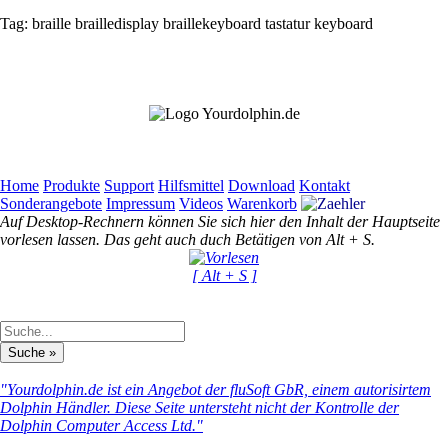
Tag:
braille
brailledisplay
braillekeyboard
tastatur
keyboard
Home
Produkte
Support
Hilfsmittel
Download
Kontakt
Sonderangebote
Impressum
Videos
Warenkorb
Auf Desktop-Rechnern können Sie sich hier den Inhalt der Hauptseite
vorlesen lassen. Das geht auch duch Betätigen von Alt + S.
[ Alt + S ]
"Yourdolphin.de ist ein Angebot der fluSoft GbR, einem autorisirtem
Dolphin Händler. Diese Seite untersteht nicht der Kontrolle der
Dolphin Computer Access Ltd."