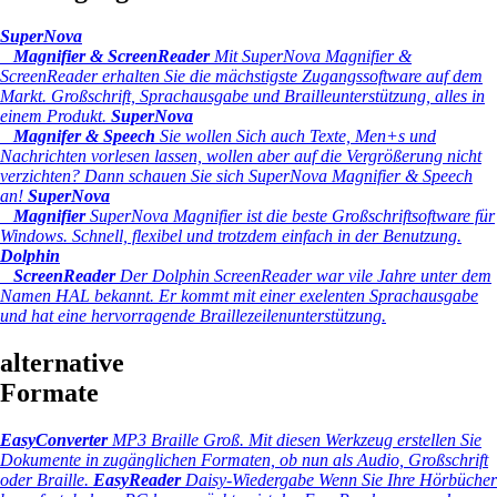
SuperNova
Magnifier & ScreenReader
Mit SuperNova Magnifier &
ScreenReader erhalten Sie die mächstigste Zugangssoftware auf dem
Markt. Großschrift, Sprachausgabe und Brailleunterstützung, alles in
einem Produkt.
SuperNova
Magnifer & Speech
Sie wollen Sich auch Texte, Men+s und
Nachrichten vorlesen lassen, wollen aber auf die Vergrößerung nicht
verzichten? Dann schauen Sie sich SuperNova Magnifier & Speech
an!
SuperNova
Magnifier
SuperNova Magnifier ist die beste Großschriftsoftware für
Windows. Schnell, flexibel und trotzdem einfach in der Benutzung.
Dolphin
ScreenReader
Der Dolphin ScreenReader war vile Jahre unter dem
Namen HAL bekannt. Er kommt mit einer exelenten Sprachausgabe
und hat eine hervorragende Braillezeilenunterstützung.
alternative
Formate
EasyConverter
MP3 Braille Groß.
Mit diesen Werkzeug erstellen Sie
Dokumente in zugänglichen Formaten, ob nun als Audio, Großschrift
oder Braille.
EasyReader
Daisy-Wiedergabe
Wenn Sie Ihre Hörbücher