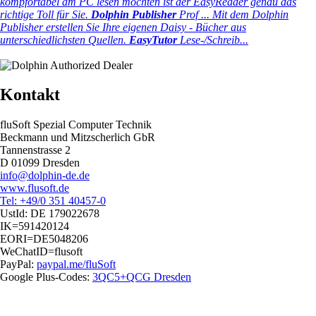
kompfortabel am PC lesen möchten ist der EasyReader genau das
richtige Toll für Sie.
Dolphin Publisher
Prof ...
Mit dem Dolphin
Publisher erstellen Sie Ihre eigenen Daisy - Bücher aus
unterschiedlichsten Quellen.
EasyTutor
Lese-/Schreib...
Kontakt
fluSoft Spezial Computer Technik
Beckmann und Mitzscherlich GbR
Tannenstrasse 2
D 01099 Dresden
info@dolphin-de.de
www.flusoft.de
Tel: +49/0 351 40457-0
UstId:
DE 179022678
IK=591420124
EORI=DE5048206
WeChatID=flusoft
PayPal:
paypal.me/fluSoft
Google Plus-Codes:
3QC5+QCG Dresden