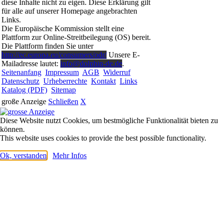
diese Inhalte nicht zu eigen. Diese Erklärung gilt
für alle auf unserer Homepage angebrachten
Links.
Die Europäische Kommission stellt eine
Plattform zur Online-Streitbeilegung (OS) bereit.
Die Plattform finden Sie unter
http://ec.europa.eu/consumers/odr/
Unsere E-
Mailadresse lautet:
info@dolphin-de.de
.
Seitenanfang
Impressum
AGB
Widerruf
Datenschutz
Urheberrechte
Kontakt
Links
Katalog (PDF)
Sitemap
große Anzeige
Schließen
X
Diese Website nutzt Cookies, um bestmögliche Funktionalität bieten zu
können.
This website uses cookies to provide the best possible functionality.
Ok, verstanden
Mehr Infos