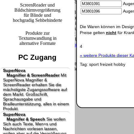
letzte Änderung: 18. März 2025 fluSoft Spezial Computer Tech
Augen
ScreenReader und
Bildschirmvergrößerung
Augen
Mit einem Urteil vom 12.05.1998 - 312 O 85/98 - Haftung für 
für Blinde und
Links, die Inhalte der gelinkten Seite ggf. mit zu verantworte
hochgradig Sehbehinderte
Inhalten distanziert. Hiermit distanzieren wir uns ausdrücklic
Die Waren können im Design
Inhalte nicht zu eigen. Diese Erklärung gilt für alle auf unse
Preise gelten
nicht
für Kran
Produkte zur
Die Europäische Kommission stellt eine Plattform zur Online-Str
Textumwandlung in
http://ec.europa.eu/consumers/odr/
Unsere E-Mailadresse laute
alternative Formate
Seitenanfang
Impressum
AGB
Widerruf
Datenschutz
Urhebe
4
große Anzeige
Schließen
X
»
weitere Produkte dieser Ka
PC Zugang
Diese Website nutzt Cookies, um bestmögliche Funktionalität b
Tag:
sport
freizeit
hobby
This website uses cookies to provide the best possible functiona
SuperNova
Magnifier & ScreenReader
Mit
Ok, verstanden
Mehr Infos
SuperNova Magnifier &
ScreenReader erhalten Sie die
mächstigste Zugangssoftware auf
dem Markt. Großschrift,
Sprachausgabe und
Brailleunterstützung, alles in einem
Produkt.
SuperNova
Magnifer & Speech
Sie wollen
Sich auch Texte, Men+s und
Nachrichten vorlesen lassen,
wollen aber auf die Vergrößerung