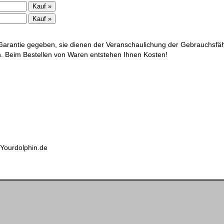
 die Anbringung eines
 ausdrücklich von diesen
ge und machen uns diese
arantie gegeben, sie dienen der Veranschaulichung der Gebrauchsfäh
ich. Beim Bestellen von Waren entstehen Ihnen Kosten!