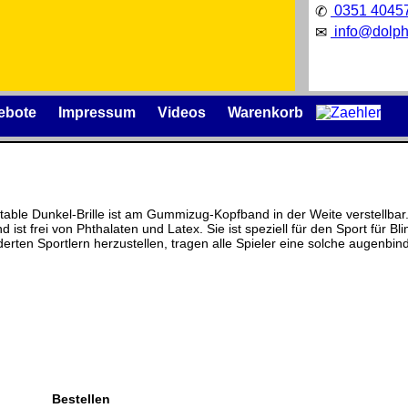
0351 4045
✆
info@dolph
✉
ebote
Impressum
Videos
Warenkorb
ble Dunkel-Brille ist am Gummizug-Kopfband in der Weite verstellbar. G
st frei von Phthalaten und Latex. Sie ist speziell für den Sport für Bli
Präqualifizierungszertifikat
» 2021-
rten Sportlern herzustellen, tragen alle Spieler eine solche augenbin
2026
izenzschlüssel und die
Wir sind Ausbildungsbetrieb
äger
.
[ 19296 ]
[ 02.04.2025 19:07:15 ]
nische Änderungen
Bestellen