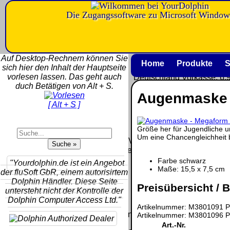
Die Zugangssoftware zu Microsoft Window
Versandkosten DHL Standard b
5kg
Auf Desktop-Rechnern können Sie
Deutschland Nachnahme:
Home
Produkte
S
sich hier den Inhalt der Hauptseite
8.95 €
vorlesen lassen. Das geht auch
Deutschland Vorkasse: 6.
duch Betätigen von Alt + S.
Deutschland PayPal: 6.95
Augenmaske 
EU (inkl. Schweiz) Vorkas
[ Alt + S ]
20.00 €
QR Code:
EU (inkl. Schweiz) PayPal
20.00 €
Größe her für Jugendliche un
Um eine Chancengleichheit b
Der Versand erfolgt als versiche
Paket.
Farbe schwarz
"Yourdolphin.de ist ein Angebot
Selbstabholung vom Büro
Maße: 15,5 x 7,5 cm
der fluSoft GbR, einem autorisirtem
oder von Ausstellungen: 0
Dolphin Händler. Diese Seite
Preisübersicht / B
€
untersteht nicht der Kontrolle der
Dolphin Computer Access Ltd."
Artikelnummer: M3801091 Pr
Die in diesem Dokument genannten Warenzeichen sind Eigentu
Artikelnummer: M3801096 Pr
vorbehalten.
Art.-Nr.