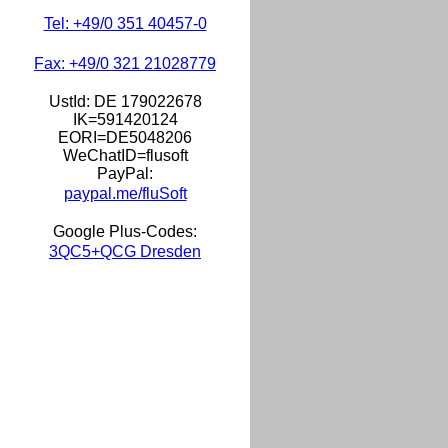
Tel: +49/0 351 40457-0
Fax: +49/0 321 21028779
UstId:
DE 179022678
IK=591420124
EORI=DE5048206
WeChatID=flusoft
PayPal:
paypal.me/fluSoft
Google Plus-Codes:
3QC5+QCG Dresden