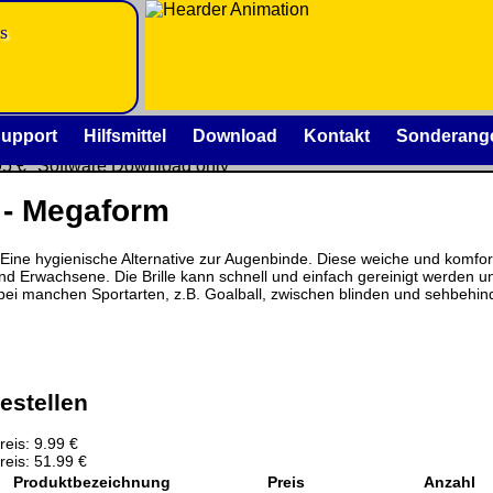
s
is
upport
Hilfsmittel
Download
Kontakt
Sonderang
95 €
Software Download only
 €
- Megaform
Deutschland Vorkasse: 0.00 €
se:
Deutschland PayPal: 0.00 €
EU (inkl. Schweiz) Vorkasse: 0.00 €
:
Eine hygienische Alternative zur Augenbinde. Diese weiche und komforta
EU (inkl. Schweiz) PayPal: 0.00 €
d Erwachsene. Die Brille kann schnell und einfach gereinigt werden und i
ei manchen Sportarten, z.B. Goalball, zwischen blinden und sehbehinde
Bei dieser Versandart erhalten Sie per Email z.B. einen L
rtes
Rechnung / Lieferschein. Sie erhalten also
keinen Datentr
.00
estellen
eis: 9.99 €
m der jeweiligen Firmen. Preisänderungen, Irrtümer und tech
eis: 51.99 €
Produktbezeichnung
Preis
Anzahl