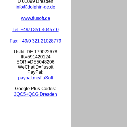
D 01099 Dresden
info@dolphin-de.de
www.flusoft.de
Tel: +49/0 351 40457-0
Fax: +49/0 321 21028779
UstId:
DE 179022678
IK=591420124
EORI=DE5048206
WeChatID=flusoft
PayPal:
paypal.me/fluSoft
Google Plus-Codes:
3QC5+QCG Dresden