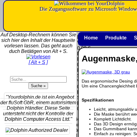
Die Zugangssoftware zu Microsoft Window
Versandkosten DHL
Software
Standard bis 5kg
Download only
Auf Desktop-Rechnern können Sie
Deutschland
Deutschland
Home
Produkte
S
sich hier den Inhalt der Hauptseite
Nachnahme:
Vorkasse:
vorlesen lassen. Das geht auch
8.95 €
0.00 €
duch Betätigen von Alt + S.
Deutschland
Deutschland
Augenmaske,
Vorkasse: 6.95
PayPal:
[ Alt + S ]
€
0.00 €
Deutschland
EU (inkl.
PayPal: 6.95 €
Schweiz)
EU (inkl.
Das ergonomische Desing di
Vorkasse:
Schweiz)
Um eine Chancengleichheit b
QR
0.00 €
Vorkasse:
Code:
EU (inkl.
20.00 €
"Yourdolphin.de ist ein Angebot
Schweiz)
Spezifikationen
EU (inkl.
der fluSoft GbR, einem autorisirtem
PayPal:
Schweiz)
Dolphin Händler. Diese Seite
0.00 €
Leicht, atmungsaktiv
PayPal: 20.00
untersteht nicht der Kontrolle der
Die Maske berührt we
€
Komplett Lichtdicht.
Dolphin Computer Access Ltd."
Bei dieser
Das 3D Design ermögl
Versandart
Der Versand erfolgt
Das Gummiband kann e
erhalten Sie per
als versichertes
Einfach zu reinigen: 
Email z.B. einen