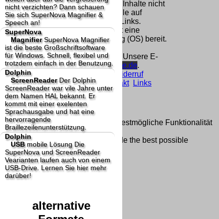
Homepage und machen uns diese Inhalte nicht
nicht verzichten? Dann schauen
zu eigen. Diese Erklärung gilt für alle auf
Sie sich SuperNova Magnifier &
unserer Homepage angebrachten Links.
Speech an!
Die Europäische Kommission stellt eine
SuperNova
Plattform zur Online-Streitbeilegung (OS) bereit.
Magnifier
SuperNova Magnifier
ist die beste Großschriftsoftware
Die Plattform finden Sie unter
für Windows. Schnell, flexibel und
http://ec.europa.eu/consumers/odr/
Unsere E-
trotzdem einfach in der Benutzung.
Mailadresse lautet:
info@dolphin-de.de
.
Dolphin
Seitenanfang
Impressum
AGB
Widerruf
ScreenReader
Der Dolphin
Datenschutz
Urheberrechte
Kontakt
Links
ScreenReader war vile Jahre unter
Katalog (PDF)
Sitemap
dem Namen HAL bekannt. Er
große Anzeige
Schließen
X
kommt mit einer exelenten
Sprachausgabe und hat eine
hervorragende
Diese Website nutzt Cookies, um bestmögliche Funktionalität
Braillezeilenunterstützung.
bieten zu können.
Dolphin
This website uses cookies to provide the best possible
USB
mobile Lösung
Die
functionality.
SuperNova und ScreenReader
Vearianten laufen auch von einem
Ok, verstanden
Mehr Infos
USB-Drive. Lernen Sie hier mehr
darüber!
alternative