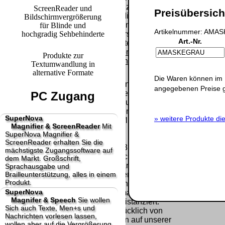
Paket.
Lizenzschlüssel
ScreenReader und
Preisübersicht
und die
Bildschirmvergrößerung
Selbstabholung
Präqualifizie
Rechnung /
für Blinde und
vom Büro oder
Artikelnummer: AMAS
2026
hochgradig Sehbehinderte
Lieferschein. Sie
von
Art.-Nr.
Wir sind Aus
erhalten also
Ausstellungen:
[
]
[
]
keinen
Produkte zur
0.00 €
Datenträger
.
Textumwandlung in
alternative Formate
Die Waren können im 
Die in diesem Dokument genannten
angegebenen Preise 
Warenzeichen sind Eigentum der jeweiligen
PC Zugang
Firmen. Preisänderungen, Irrtümer und
technische Änderungen vorbehalten.
SuperNova
»
weitere Produkte die
letzte Änderung: 20. Januar 2025 fluSoft
Magnifier & ScreenReader
Mit
Spezial Computer Technik,
SuperNova Magnifier &
ScreenReader erhalten Sie die
Mit einem Urteil vom 12.05.1998 - 312 O 85/98 -
mächstigste Zugangssoftware auf
Haftung für Links hat das Landgericht Hamburg
dem Markt. Großschrift,
entschieden, dass man durch die Anbringung
Sprachausgabe und
Brailleunterstützung, alles in einem
eines Links, die Inhalte der gelinkten Seite ggf.
Produkt.
mit zu verantworten hat. Dieses kann nur
SuperNova
dadurch verhindert werden, dass man sich
Magnifer & Speech
Sie wollen
ausdrücklich von diesen Inhalten distanziert.
Sich auch Texte, Men+s und
Hiermit distanzieren wir uns ausdrücklich von
Nachrichten vorlesen lassen,
allen Inhalten, aller gelinkten Seiten auf unserer
wollen aber auf die Vergrößerung