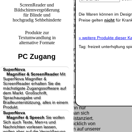
Paket.
Lizenzschlüssel
ScreenReader und
und die
Bildschirmvergrößerung
Selbstabholung
Präqualifizie
Die Waren können im Design
Rechnung /
für Blinde und
vom Büro oder
2026
hochgradig Sehbehinderte
Lieferschein. Sie
Preise gelten
nicht
für Kran
von
Wir sind Aus
erhalten also
Ausstellungen:
[ 28670 ]
[
keinen
Produkte zur
0.00 €
Datenträger
.
Textumwandlung in
»
weitere Produkte dieser Ka
alternative Formate
Tag:
freizeit
unterhqltung
spi
Die in diesem Dokument genannten
Warenzeichen sind Eigentum der jeweiligen
PC Zugang
Firmen. Preisänderungen, Irrtümer und
technische Änderungen vorbehalten.
SuperNova
letzte Änderung: 13. Juli 2026 fluSoft Spezial
Magnifier & ScreenReader
Mit
Computer Technik,
SuperNova Magnifier &
ScreenReader erhalten Sie die
Mit einem Urteil vom 12.05.1998 - 312 O 85/98 -
mächstigste Zugangssoftware auf
Haftung für Links hat das Landgericht Hamburg
dem Markt. Großschrift,
entschieden, dass man durch die Anbringung
Sprachausgabe und
Brailleunterstützung, alles in einem
eines Links, die Inhalte der gelinkten Seite ggf.
Produkt.
mit zu verantworten hat. Dieses kann nur
SuperNova
dadurch verhindert werden, dass man sich
Magnifer & Speech
Sie wollen
ausdrücklich von diesen Inhalten distanziert.
Sich auch Texte, Men+s und
Hiermit distanzieren wir uns ausdrücklich von
Nachrichten vorlesen lassen,
allen Inhalten, aller gelinkten Seiten auf unserer
wollen aber auf die Vergrößerung