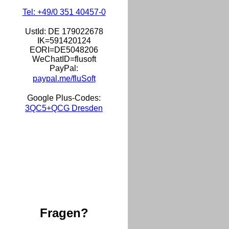
Tel: +49/0 351 40457-0
UstId:
DE 179022678
IK=591420124
EORI=DE5048206
WeChatID=flusoft
PayPal:
paypal.me/fluSoft
Google Plus-Codes:
3QC5+QCG Dresden
Fragen?