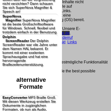
Homepage und machen uns diese Inhalte nicht
nicht verzichten? Dann schauen
zu eigen. Diese Erklärung gilt für alle auf
Sie sich SuperNova Magnifier &
unserer Homepage angebrachten Links.
Speech an!
Die Europäische Kommission stellt eine
SuperNova
Plattform zur Online-Streitbeilegung (OS) bereit.
Magnifier
SuperNova Magnifier
ist die beste Großschriftsoftware
Die Plattform finden Sie unter
für Windows. Schnell, flexibel und
http://ec.europa.eu/consumers/odr/
Unsere E-
trotzdem einfach in der Benutzung.
Mailadresse lautet:
info@dolphin-de.de
.
Dolphin
Seitenanfang
Impressum
AGB
Widerruf
ScreenReader
Der Dolphin
Datenschutz
Urheberrechte
Kontakt
Links
ScreenReader war vile Jahre unter
Katalog (PDF)
Sitemap
dem Namen HAL bekannt. Er
große Anzeige
Schließen
X
kommt mit einer exelenten
Sprachausgabe und hat eine
hervorragende
Diese Website nutzt Cookies, um bestmögliche Funktionalität
Braillezeilenunterstützung.
bieten zu können.
This website uses cookies to provide the best possible
functionality.
alternative
Ok, verstanden
Mehr Infos
Formate
EasyConverter
MP3 Braille Groß.
Mit diesen Werkzeug erstellen Sie
Dokumente in zugänglichen
Formaten, ob nun als Audio,