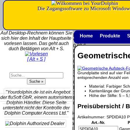
Die Zugangssoftware zu Microsoft Window
Versandkosten DHL
Software
Standard bis 5kg
Download only
Auf Desktop-Rechnern können Sie
Deutschland
Deutschland
Home
Produkte
S
sich hier den Inhalt der Hauptseite
Nachnahme:
Vorkasse:
vorlesen lassen. Das geht auch
8.95 €
0.00 €
duch Betätigen von Alt + S.
Deutschland
Deutschland
Geometrisch
Vorkasse: 6.95
PayPal:
[ Alt + S ]
€
0.00 €
Deutschland
EU (inkl.
PayPal: 6.95 €
Schweiz)
Grundplatte sind auf vier Fel
EU (inkl.
Vorkasse:
entsprechenden Anzahl von L
Schweiz)
QR
0.00 €
Vorkasse:
Material: Farbiger Sc
Code:
EU (inkl.
20.00 €
Kantenlänge der Grun
"Yourdolphin.de ist ein Angebot
Schweiz)
Höhe der Stifte: 5 – 5
EU (inkl.
der fluSoft GbR, einem autorisirtem
PayPal:
Schweiz)
Dolphin Händler. Diese Seite
0.00 €
Preisübersicht / B
PayPal: 20.00
untersteht nicht der Kontrolle der
€
Dolphin Computer Access Ltd."
Bei dieser
Artikelnummer: SPDIDA10 Pr
Versandart
Der Versand erfolgt
Art.-Nr.
P
erhalten Sie per
als versichertes
Email z.B. einen
Geome