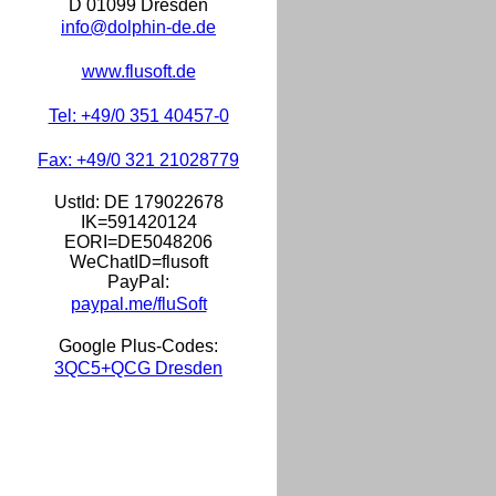
D 01099 Dresden
info@dolphin-de.de
www.flusoft.de
Tel: +49/0 351 40457-0
Fax: +49/0 321 21028779
UstId:
DE 179022678
IK=591420124
EORI=DE5048206
WeChatID=flusoft
PayPal:
paypal.me/fluSoft
Google Plus-Codes:
3QC5+QCG Dresden