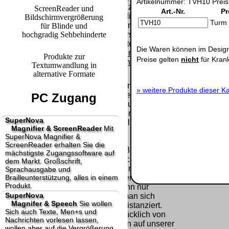
Artikelnummer: TVH10 Preis
Paket.
Lizenzschlüssel
ScreenReader und
Art.-Nr.
Pr
und die
Bildschirmvergrößerung
Selbstabholung
Turm 
Präqualifizie
Rechnung /
für Blinde und
vom Büro oder
2026
hochgradig Sehbehinderte
Lieferschein. Sie
von
Wir sind Aus
erhalten also
Ausstellungen:
Die Waren können im Design
[
]
[
]
keinen
Produkte zur
0.00 €
Preise gelten
nicht
für Kran
Datenträger
.
Textumwandlung in
alternative Formate
Die in diesem Dokument genannten
»
weitere Produkte dieser Ka
Warenzeichen sind Eigentum der jeweiligen
PC Zugang
Firmen. Preisänderungen, Irrtümer und
technische Änderungen vorbehalten.
SuperNova
letzte Änderung: 20. Januar 2025 fluSoft
Magnifier & ScreenReader
Mit
Spezial Computer Technik,
SuperNova Magnifier &
ScreenReader erhalten Sie die
Mit einem Urteil vom 12.05.1998 - 312 O 85/98 -
mächstigste Zugangssoftware auf
Haftung für Links hat das Landgericht Hamburg
dem Markt. Großschrift,
entschieden, dass man durch die Anbringung
Sprachausgabe und
Brailleunterstützung, alles in einem
eines Links, die Inhalte der gelinkten Seite ggf.
Produkt.
mit zu verantworten hat. Dieses kann nur
SuperNova
dadurch verhindert werden, dass man sich
Magnifer & Speech
Sie wollen
ausdrücklich von diesen Inhalten distanziert.
Sich auch Texte, Men+s und
Hiermit distanzieren wir uns ausdrücklich von
Nachrichten vorlesen lassen,
allen Inhalten, aller gelinkten Seiten auf unserer
wollen aber auf die Vergrößerung