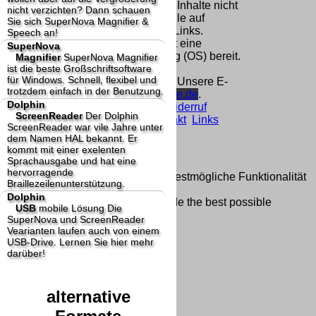
Homepage und machen uns diese Inhalte nicht
nicht verzichten? Dann schauen
zu eigen. Diese Erklärung gilt für alle auf
Sie sich SuperNova Magnifier &
unserer Homepage angebrachten Links.
Speech an!
Die Europäische Kommission stellt eine
SuperNova
Plattform zur Online-Streitbeilegung (OS) bereit.
Magnifier
SuperNova Magnifier
ist die beste Großschriftsoftware
Die Plattform finden Sie unter
für Windows. Schnell, flexibel und
http://ec.europa.eu/consumers/odr/
Unsere E-
trotzdem einfach in der Benutzung.
Mailadresse lautet:
info@dolphin-de.de
.
Dolphin
Seitenanfang
Impressum
AGB
Widerruf
ScreenReader
Der Dolphin
Datenschutz
Urheberrechte
Kontakt
Links
ScreenReader war vile Jahre unter
Katalog (PDF)
Sitemap
dem Namen HAL bekannt. Er
große Anzeige
Schließen
X
kommt mit einer exelenten
Sprachausgabe und hat eine
hervorragende
Diese Website nutzt Cookies, um bestmögliche Funktionalität
Braillezeilenunterstützung.
bieten zu können.
Dolphin
This website uses cookies to provide the best possible
USB
mobile Lösung
Die
functionality.
SuperNova und ScreenReader
Vearianten laufen auch von einem
Ok, verstanden
Mehr Infos
USB-Drive. Lernen Sie hier mehr
darüber!
alternative