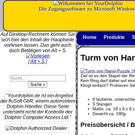
Die Zugangssoftware zu Microsoft Window
Versandkosten DHL
Software
Standard bis 5kg
Download only
Auf Desktop-Rechnern können Sie
Deutschland
Deutschland
Home
Produkte
S
sich hier den Inhalt der Hauptseite
Nachnahme:
Vorkasse:
vorlesen lassen. Das geht auch
8.95 €
0.00 €
duch Betätigen von Alt + S.
Deutschland
Deutschland
Turm von Han
Vorkasse: 6.95
PayPal:
[ Alt + S ]
€
0.00 €
Deutschland
EU (inkl.
PayPal: 6.95 €
Schweiz)
Ziel ist es den Stapel der 
EU (inkl.
Vorkasse:
Kein Ring darf dabei auf ein
Schweiz)
Klingt einfach? Probieren Si
QR
0.00 €
Vorkasse:
Code:
EU (inkl.
20.00 €
"Yourdolphin.de ist ein Angebot
Schweiz)
8 lackierte, unterschi
EU (inkl.
der fluSoft GbR, einem autorisirtem
PayPal:
3 Stangen
Schweiz)
Dolphin Händler. Diese Seite
0.00 €
Maße: ca. 18 x 6 x 8 
PayPal: 20.00
untersteht nicht der Kontrolle der
Gewicht ca. 190g
€
Dolphin Computer Access Ltd."
Bei dieser
Versandart
Preisübersicht / B
Der Versand erfolgt
erhalten Sie per
als versichertes
Email z.B. einen