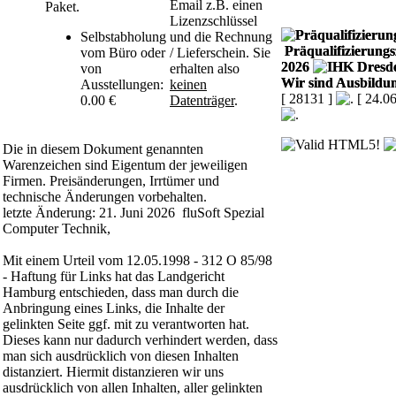
Email z.B. einen
Paket.
Lizenzschlüssel
Selbstabholung
und die Rechnung
Präqualifizierungsz
vom Büro oder
/ Lieferschein. Sie
2026
von
erhalten also
Wir sind Ausbildun
Ausstellungen:
keinen
[ 28131 ]
[ 24.0
0.00 €
Datenträger
.
Die in diesem Dokument genannten
Warenzeichen sind Eigentum der jeweiligen
Firmen. Preisänderungen, Irrtümer und
technische Änderungen vorbehalten.
letzte Änderung: 21. Juni 2026 fluSoft Spezial
Computer Technik,
Mit einem Urteil vom 12.05.1998 - 312 O 85/98
- Haftung für Links hat das Landgericht
Hamburg entschieden, dass man durch die
Anbringung eines Links, die Inhalte der
gelinkten Seite ggf. mit zu verantworten hat.
Dieses kann nur dadurch verhindert werden, dass
man sich ausdrücklich von diesen Inhalten
distanziert. Hiermit distanzieren wir uns
ausdrücklich von allen Inhalten, aller gelinkten