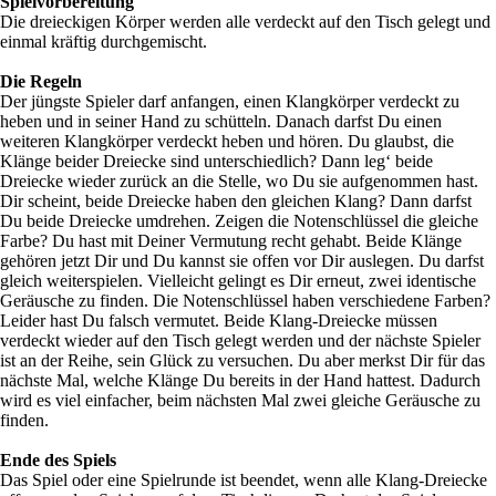
Spielvorbereitung
Die dreieckigen Körper werden alle verdeckt auf den Tisch gelegt und
einmal kräftig durchgemischt.
Die Regeln
Der jüngste Spieler darf anfangen, einen Klangkörper verdeckt zu
heben und in seiner Hand zu schütteln. Danach darfst Du einen
weiteren Klangkörper verdeckt heben und hören. Du glaubst, die
Klänge beider Dreiecke sind unterschiedlich? Dann leg‘ beide
Dreiecke wieder zurück an die Stelle, wo Du sie aufgenommen hast.
Dir scheint, beide Dreiecke haben den gleichen Klang? Dann darfst
Du beide Dreiecke umdrehen. Zeigen die Notenschlüssel die gleiche
Farbe? Du hast mit Deiner Vermutung recht gehabt. Beide Klänge
gehören jetzt Dir und Du kannst sie offen vor Dir auslegen. Du darfst
gleich weiterspielen. Vielleicht gelingt es Dir erneut, zwei identische
Geräusche zu finden. Die Notenschlüssel haben verschiedene Farben?
Leider hast Du falsch vermutet. Beide Klang-Dreiecke müssen
verdeckt wieder auf den Tisch gelegt werden und der nächste Spieler
ist an der Reihe, sein Glück zu versuchen. Du aber merkst Dir für das
nächste Mal, welche Klänge Du bereits in der Hand hattest. Dadurch
wird es viel einfacher, beim nächsten Mal zwei gleiche Geräusche zu
finden.
Ende des Spiels
Das Spiel oder eine Spielrunde ist beendet, wenn alle Klang-Dreiecke