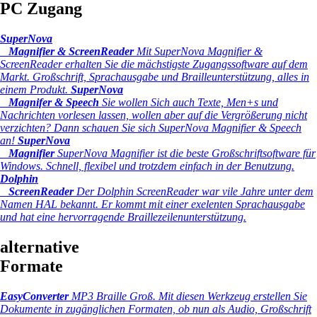
PC Zugang
SuperNova
Magnifier & ScreenReader
Mit SuperNova Magnifier &
ScreenReader erhalten Sie die mächstigste Zugangssoftware auf dem
Markt. Großschrift, Sprachausgabe und Brailleunterstützung, alles in
einem Produkt.
SuperNova
Magnifer & Speech
Sie wollen Sich auch Texte, Men+s und
Nachrichten vorlesen lassen, wollen aber auf die Vergrößerung nicht
verzichten? Dann schauen Sie sich SuperNova Magnifier & Speech
an!
SuperNova
Magnifier
SuperNova Magnifier ist die beste Großschriftsoftware für
Windows. Schnell, flexibel und trotzdem einfach in der Benutzung.
Dolphin
ScreenReader
Der Dolphin ScreenReader war vile Jahre unter dem
Namen HAL bekannt. Er kommt mit einer exelenten Sprachausgabe
und hat eine hervorragende Braillezeilenunterstützung.
alternative
Formate
EasyConverter
MP3 Braille Groß.
Mit diesen Werkzeug erstellen Sie
Dokumente in zugänglichen Formaten, ob nun als Audio, Großschrift