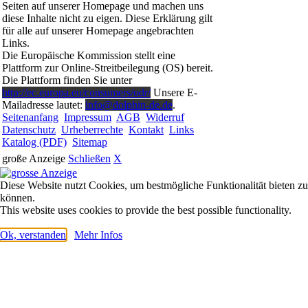
Seiten auf unserer Homepage und machen uns
diese Inhalte nicht zu eigen. Diese Erklärung gilt
für alle auf unserer Homepage angebrachten
Links.
Die Europäische Kommission stellt eine
Plattform zur Online-Streitbeilegung (OS) bereit.
Die Plattform finden Sie unter
http://ec.europa.eu/consumers/odr/
Unsere E-
Mailadresse lautet:
info@dolphin-de.de
.
Seitenanfang
Impressum
AGB
Widerruf
Datenschutz
Urheberrechte
Kontakt
Links
Katalog (PDF)
Sitemap
große Anzeige
Schließen
X
Diese Website nutzt Cookies, um bestmögliche Funktionalität bieten zu
können.
This website uses cookies to provide the best possible functionality.
Ok, verstanden
Mehr Infos