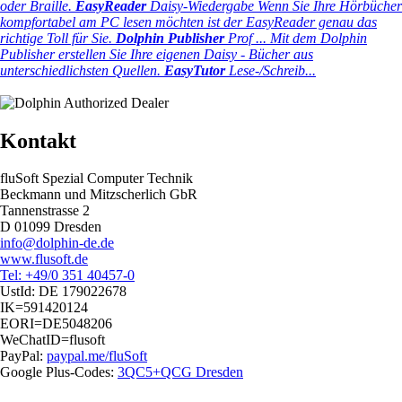
oder Braille.
EasyReader
Daisy-Wiedergabe
Wenn Sie Ihre Hörbücher
kompfortabel am PC lesen möchten ist der EasyReader genau das
richtige Toll für Sie.
Dolphin Publisher
Prof ...
Mit dem Dolphin
Publisher erstellen Sie Ihre eigenen Daisy - Bücher aus
unterschiedlichsten Quellen.
EasyTutor
Lese-/Schreib...
Kontakt
fluSoft Spezial Computer Technik
Beckmann und Mitzscherlich GbR
Tannenstrasse 2
D 01099 Dresden
info@dolphin-de.de
www.flusoft.de
Tel: +49/0 351 40457-0
UstId:
DE 179022678
IK=591420124
EORI=DE5048206
WeChatID=flusoft
PayPal:
paypal.me/fluSoft
Google Plus-Codes:
3QC5+QCG Dresden