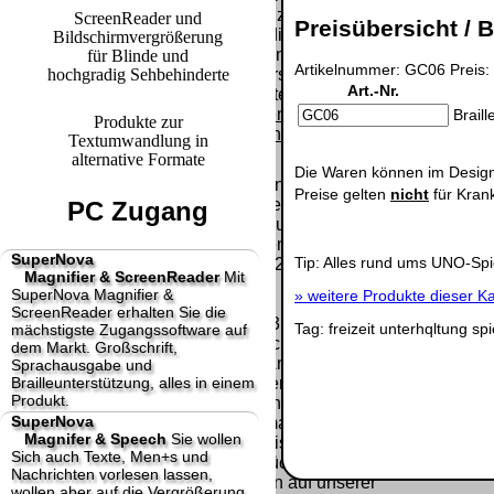
Paket.
Lizenzschlüssel
ScreenReader und
Preisübersicht / B
und die
Bildschirmvergrößerung
Selbstabholung
Präqualifizie
Rechnung /
für Blinde und
vom Büro oder
Artikelnummer: GC06 Preis:
2026
hochgradig Sehbehinderte
Lieferschein. Sie
von
Art.-Nr.
Wir sind Aus
erhalten also
Ausstellungen:
[ 23679 ]
[
keinen
Brail
Produkte zur
0.00 €
Datenträger
.
Textumwandlung in
alternative Formate
Die Waren können im Design
Die in diesem Dokument genannten
Preise gelten
nicht
für Kran
Warenzeichen sind Eigentum der jeweiligen
PC Zugang
Firmen. Preisänderungen, Irrtümer und
technische Änderungen vorbehalten.
SuperNova
Tip: Alles rund ums UNO-Spi
letzte Änderung: 14. September 2025 fluSoft
Magnifier & ScreenReader
Mit
Spezial Computer Technik,
SuperNova Magnifier &
»
weitere Produkte dieser Ka
ScreenReader erhalten Sie die
Mit einem Urteil vom 12.05.1998 - 312 O 85/98 -
Tag:
freizeit
unterhqltung
spi
mächstigste Zugangssoftware auf
Haftung für Links hat das Landgericht Hamburg
dem Markt. Großschrift,
entschieden, dass man durch die Anbringung
Sprachausgabe und
Brailleunterstützung, alles in einem
eines Links, die Inhalte der gelinkten Seite ggf.
Produkt.
mit zu verantworten hat. Dieses kann nur
SuperNova
dadurch verhindert werden, dass man sich
Magnifer & Speech
Sie wollen
ausdrücklich von diesen Inhalten distanziert.
Sich auch Texte, Men+s und
Hiermit distanzieren wir uns ausdrücklich von
Nachrichten vorlesen lassen,
allen Inhalten, aller gelinkten Seiten auf unserer
wollen aber auf die Vergrößerung