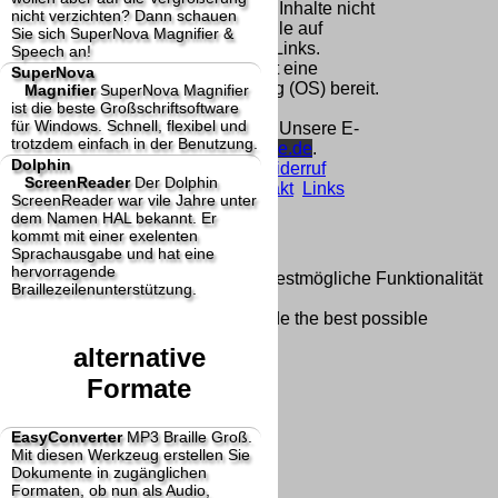
Homepage und machen uns diese Inhalte nicht
nicht verzichten? Dann schauen
zu eigen. Diese Erklärung gilt für alle auf
Sie sich SuperNova Magnifier &
unserer Homepage angebrachten Links.
Speech an!
Die Europäische Kommission stellt eine
SuperNova
Plattform zur Online-Streitbeilegung (OS) bereit.
Magnifier
SuperNova Magnifier
ist die beste Großschriftsoftware
Die Plattform finden Sie unter
für Windows. Schnell, flexibel und
http://ec.europa.eu/consumers/odr/
Unsere E-
trotzdem einfach in der Benutzung.
Mailadresse lautet:
info@dolphin-de.de
.
Dolphin
Seitenanfang
Impressum
AGB
Widerruf
ScreenReader
Der Dolphin
Datenschutz
Urheberrechte
Kontakt
Links
ScreenReader war vile Jahre unter
Katalog (PDF)
Sitemap
dem Namen HAL bekannt. Er
große Anzeige
Schließen
X
kommt mit einer exelenten
Sprachausgabe und hat eine
hervorragende
Diese Website nutzt Cookies, um bestmögliche Funktionalität
Braillezeilenunterstützung.
bieten zu können.
This website uses cookies to provide the best possible
functionality.
alternative
Ok, verstanden
Mehr Infos
Formate
EasyConverter
MP3 Braille Groß.
Mit diesen Werkzeug erstellen Sie
Dokumente in zugänglichen
Formaten, ob nun als Audio,