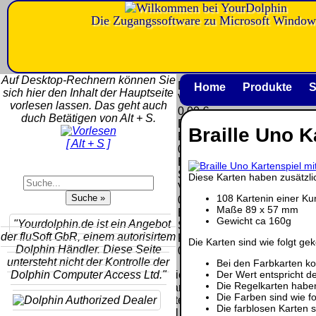
Die Zugangssoftware zu Microsoft Window
Versandkosten DHL
Software
Standard bis 5kg
Download only
Auf Desktop-Rechnern können Sie
Deutschland
Deutschland
Home
Produkte
S
sich hier den Inhalt der Hauptseite
Nachnahme:
Vorkasse:
vorlesen lassen. Das geht auch
8.95 €
0.00 €
duch Betätigen von Alt + S.
Deutschland
Deutschland
Braille Uno K
Vorkasse: 6.95
PayPal:
[ Alt + S ]
€
0.00 €
Deutschland
EU (inkl.
PayPal: 6.95 €
Schweiz)
Diese Karten haben zusätzlic
EU (inkl.
Vorkasse:
Schweiz)
108 Kartenin einer Ku
QR
0.00 €
Vorkasse:
Maße 89 x 57 mm
Code:
EU (inkl.
20.00 €
Gewicht ca 160g
"Yourdolphin.de ist ein Angebot
Schweiz)
EU (inkl.
der fluSoft GbR, einem autorisirtem
PayPal:
Die Karten sind wie folgt ge
Schweiz)
Dolphin Händler. Diese Seite
0.00 €
PayPal: 20.00
untersteht nicht der Kontrolle der
Bei den Farbkarten ko
€
Der Wert entspricht de
Dolphin Computer Access Ltd."
Bei dieser
Die Regelkarten habe
Versandart
Der Versand erfolgt
Die Farben sind wie fo
erhalten Sie per
als versichertes
Die farblosen Karten 
Email z.B. einen