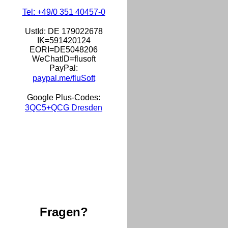
Tel: +49/0 351 40457-0
UstId:
DE 179022678
IK=591420124
EORI=DE5048206
WeChatID=flusoft
PayPal:
paypal.me/fluSoft
Google Plus-Codes:
3QC5+QCG Dresden
Fragen?