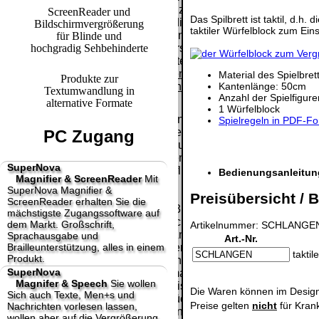
Paket.
Lizenzschlüssel
ScreenReader und
Das Spilbrett ist taktil, d.h
und die
Bildschirmvergrößerung
Selbstabholung
taktiler Würfelblock zum Eins
Präqualifizie
Rechnung /
für Blinde und
vom Büro oder
2026
hochgradig Sehbehinderte
Lieferschein. Sie
von
Wir sind Aus
erhalten also
Ausstellungen:
[
]
[
]
keinen
Material des Spielbret
Produkte zur
0.00 €
Kantenlänge: 50cm
Datenträger
.
Textumwandlung in
Anzahl der Spielfigure
alternative Formate
1 Würfelblock
Die in diesem Dokument genannten
Spielregeln in PDF-F
Warenzeichen sind Eigentum der jeweiligen
PC Zugang
Firmen. Preisänderungen, Irrtümer und
technische Änderungen vorbehalten.
SuperNova
letzte Änderung: 20. Januar 2025 fluSoft
Bedienungsanleitung
Magnifier & ScreenReader
Mit
Spezial Computer Technik,
SuperNova Magnifier &
Preisübersicht / B
ScreenReader erhalten Sie die
Mit einem Urteil vom 12.05.1998 - 312 O 85/98 -
mächstigste Zugangssoftware auf
Haftung für Links hat das Landgericht Hamburg
dem Markt. Großschrift,
Artikelnummer: SCHLANGEN 
entschieden, dass man durch die Anbringung
Sprachausgabe und
Art.-Nr.
Brailleunterstützung, alles in einem
eines Links, die Inhalte der gelinkten Seite ggf.
taktil
Produkt.
mit zu verantworten hat. Dieses kann nur
SuperNova
dadurch verhindert werden, dass man sich
Magnifer & Speech
Sie wollen
ausdrücklich von diesen Inhalten distanziert.
Die Waren können im Design
Sich auch Texte, Men+s und
Hiermit distanzieren wir uns ausdrücklich von
Preise gelten
nicht
für Kran
Nachrichten vorlesen lassen,
allen Inhalten, aller gelinkten Seiten auf unserer
wollen aber auf die Vergrößerung