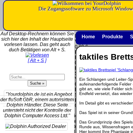
Die Zugangssoftware zu Microsoft Window
Versandkosten DHL
Software
Standard bis 5kg
Download only
Auf Desktop-Rechnern können Sie
Deutschland
Deutschland
Home
Produkte
S
sich hier den Inhalt der Hauptseite
Nachnahme:
Vorkasse:
vorlesen lassen. Das geht auch
8.95 €
0.00 €
duch Betätigen von Alt + S.
Deutschland
Deutschland
taktiles Bret
Vorkasse: 6.95
PayPal:
[ Alt + S ]
€
0.00 €
Deutschland
EU (inkl.
PayPal: 6.95 €
Schweiz)
EU (inkl.
Vorkasse:
Ein Schlangen und Leiter-Spi
Schweiz)
aufeinanderfolgende Felder d
QR
0.00 €
Vorkasse:
gibt an, wie viele Felder si
Code:
EU (inkl.
20.00 €
Endfeld versetzt, das wieder 
"Yourdolphin.de ist ein Angebot
Schweiz)
EU (inkl.
der fluSoft GbR, einem autorisirtem
PayPal:
Im Detail gibt es verschied
Schweiz)
Dolphin Händler. Diese Seite
0.00 €
PayPal: 20.00
untersteht nicht der Kontrolle der
Das Spiel ist in seiner Grun
€
Dolphin Computer Access Ltd."
Bei dieser
Versandart
Das Grundprinzip des Spiels
Der Versand erfolgt
erhalten Sie per
Runde aus, Wissensfragen ei
als versichertes
Hier kommt Ihre Phantasie in
Email z.B. einen