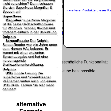
Homepage und machen uns diese Inhalte nicht
nicht verzichten? Dann schauen
zu eigen. Diese Erklärung gilt für alle auf
Sie sich SuperNova Magnifier &
»
weitere Produkte dieser Ka
unserer Homepage angebrachten Links.
Speech an!
Die Europäische Kommission stellt eine
SuperNova
Plattform zur Online-Streitbeilegung (OS) bereit.
Magnifier
SuperNova Magnifier
ist die beste Großschriftsoftware
Die Plattform finden Sie unter
für Windows. Schnell, flexibel und
http://ec.europa.eu/consumers/odr/
Unsere E-
trotzdem einfach in der Benutzung.
Mailadresse lautet:
info@dolphin-de.de
.
Dolphin
Seitenanfang
Impressum
AGB
Widerruf
ScreenReader
Der Dolphin
Datenschutz
Urheberrechte
Kontakt
Links
ScreenReader war vile Jahre unter
Katalog (PDF)
Sitemap
dem Namen HAL bekannt. Er
große Anzeige
Schließen
X
kommt mit einer exelenten
Sprachausgabe und hat eine
hervorragende
Diese Website nutzt Cookies, um bestmögliche Funktionalität
Braillezeilenunterstützung.
bieten zu können.
Dolphin
This website uses cookies to provide the best possible
USB
mobile Lösung
Die
functionality.
SuperNova und ScreenReader
Vearianten laufen auch von einem
Ok, verstanden
Mehr Infos
USB-Drive. Lernen Sie hier mehr
darüber!
alternative