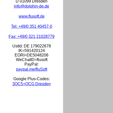
D 01099 Dresden
info@dolphin-de.de
www.flusoft.de
Tel: +49/0 351 40457-0
Fax: +49/0 321 21028779
UstId:
DE 179022678
IK=591420124
EORI=DE5048206
WeChatID=flusoft
PayPal:
paypal.me/fluSoft
Google Plus-Codes:
3QC5+QCG Dresden