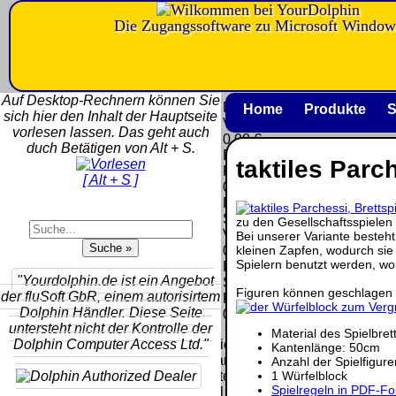
Die Zugangssoftware zu Microsoft Window
Versandkosten DHL
Software
Standard bis 5kg
Download only
Auf Desktop-Rechnern können Sie
Deutschland
Deutschland
Home
Produkte
S
sich hier den Inhalt der Hauptseite
Nachnahme:
Vorkasse:
vorlesen lassen. Das geht auch
8.95 €
0.00 €
duch Betätigen von Alt + S.
Deutschland
Deutschland
taktiles Parch
Vorkasse: 6.95
PayPal:
[ Alt + S ]
€
0.00 €
Deutschland
EU (inkl.
PayPal: 6.95 €
Schweiz)
zu den Gesellschaftsspielen
EU (inkl.
Vorkasse:
Bei unserer Variante besteht
Schweiz)
kleinen Zapfen, wodurch sie i
QR
0.00 €
Vorkasse:
Spielern benutzt werden, wob
Code:
EU (inkl.
20.00 €
"Yourdolphin.de ist ein Angebot
Schweiz)
EU (inkl.
Figuren können geschlagen u
der fluSoft GbR, einem autorisirtem
PayPal:
Schweiz)
Dolphin Händler. Diese Seite
0.00 €
PayPal: 20.00
untersteht nicht der Kontrolle der
Material des Spielbret
€
Dolphin Computer Access Ltd."
Bei dieser
Kantenlänge: 50cm
Versandart
Anzahl der Spielfigure
Der Versand erfolgt
1 Würfelblock
erhalten Sie per
als versichertes
Spielregeln in PDF-F
Email z.B. einen