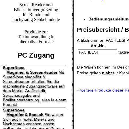
Paket.
Lizenzschlüssel
ScreenReader und
und die
Bildschirmvergrößerung
Selbstabholung
Präqualifizie
Rechnung /
für Blinde und
vom Büro oder
2026
Bedienungsanleitung
hochgradig Sehbehinderte
Lieferschein. Sie
von
Wir sind Aus
erhalten also
Ausstellungen:
Preisübersicht / B
[
]
[
]
keinen
Produkte zur
0.00 €
Datenträger
.
Textumwandlung in
Artikelnummer: PACHEESI Pr
alternative Formate
Art.-Nr.
Die in diesem Dokument genannten
taktil
Warenzeichen sind Eigentum der jeweiligen
PC Zugang
Firmen. Preisänderungen, Irrtümer und
technische Änderungen vorbehalten.
Die Waren können im Design
SuperNova
letzte Änderung: 20. Januar 2025 fluSoft
Magnifier & ScreenReader
Mit
Preise gelten
nicht
für Kran
Spezial Computer Technik,
SuperNova Magnifier &
ScreenReader erhalten Sie die
Mit einem Urteil vom 12.05.1998 - 312 O 85/98 -
mächstigste Zugangssoftware auf
Haftung für Links hat das Landgericht Hamburg
»
weitere Produkte dieser Ka
dem Markt. Großschrift,
entschieden, dass man durch die Anbringung
Sprachausgabe und
Brailleunterstützung, alles in einem
eines Links, die Inhalte der gelinkten Seite ggf.
Produkt.
mit zu verantworten hat. Dieses kann nur
SuperNova
dadurch verhindert werden, dass man sich
Magnifer & Speech
Sie wollen
ausdrücklich von diesen Inhalten distanziert.
Sich auch Texte, Men+s und
Hiermit distanzieren wir uns ausdrücklich von
Nachrichten vorlesen lassen,
allen Inhalten, aller gelinkten Seiten auf unserer
wollen aber auf die Vergrößerung