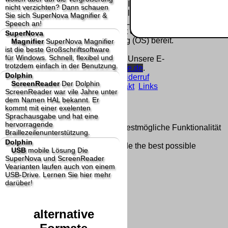
Homepage und machen uns diese Inhalte nicht
nicht verzichten? Dann schauen
zu eigen. Diese Erklärung gilt für alle auf
Sie sich SuperNova Magnifier &
unserer Homepage angebrachten Links.
Speech an!
Die Europäische Kommission stellt eine
SuperNova
Plattform zur Online-Streitbeilegung (OS) bereit.
Magnifier
SuperNova Magnifier
ist die beste Großschriftsoftware
Die Plattform finden Sie unter
für Windows. Schnell, flexibel und
http://ec.europa.eu/consumers/odr/
Unsere E-
trotzdem einfach in der Benutzung.
Mailadresse lautet:
info@dolphin-de.de
.
Dolphin
Seitenanfang
Impressum
AGB
Widerruf
ScreenReader
Der Dolphin
Datenschutz
Urheberrechte
Kontakt
Links
ScreenReader war vile Jahre unter
Katalog (PDF)
Sitemap
dem Namen HAL bekannt. Er
große Anzeige
Schließen
X
kommt mit einer exelenten
Sprachausgabe und hat eine
hervorragende
Diese Website nutzt Cookies, um bestmögliche Funktionalität
Braillezeilenunterstützung.
bieten zu können.
Dolphin
This website uses cookies to provide the best possible
USB
mobile Lösung
Die
functionality.
SuperNova und ScreenReader
Vearianten laufen auch von einem
Ok, verstanden
Mehr Infos
USB-Drive. Lernen Sie hier mehr
darüber!
alternative