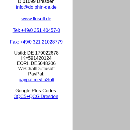
D 01099 Dresden
info@dolphin-de.de
www.flusoft.de
Tel: +49/0 351 40457-0
Fax: +49/0 321 21028779
UstId:
DE 179022678
IK=591420124
EORI=DE5048206
WeChatID=flusoft
PayPal:
paypal.me/fluSoft
Google Plus-Codes:
3QC5+QCG Dresden