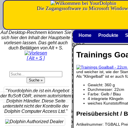
Die Zugangssoftware zu Microsoft Window
Versandkosten DHL
Software
Standard bis 5kg
Download only
Auf Desktop-Rechnern können Sie
Deutschland
Deutschland
Home
Produkte
S
sich hier den Inhalt der Hauptseite
Nachnahme:
Vorkasse:
vorlesen lassen. Das geht auch
8.95 €
0.00 €
duch Betätigen von Alt + S.
Deutschland
Deutschland
Trainings Goa
Vorkasse: 6.95
PayPal:
[ Alt + S ]
€
0.00 €
Deutschland
EU (inkl.
PayPal: 6.95 €
Schweiz)
und weicher ist, wie der St
EU (inkl.
Vorkasse:
Als "Klingelball" ist er auch 
Schweiz)
QR
0.00 €
Vorkasse:
Gewicht: 360 g
Code:
EU (inkl.
20.00 €
Durchmesser: 22cm
"Yourdolphin.de ist ein Angebot
Schweiz)
Farbe: Gelb / Blau
EU (inkl.
der fluSoft GbR, einem autorisirtem
PayPal:
4 integriete Klingeln
Schweiz)
Dolphin Händler. Diese Seite
0.00 €
weiches Kunststoffmat
PayPal: 20.00
untersteht nicht der Kontrolle der
€
Dolphin Computer Access Ltd."
Bei dieser
Preisübersicht / B
Versandart
Der Versand erfolgt
erhalten Sie per
Artikelnummer: TGBALL Preis
als versichertes
Email z.B. einen