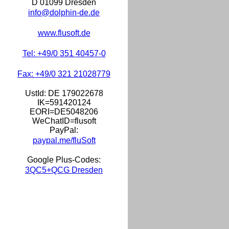
D 01099 Dresden
info@dolphin-de.de
www.flusoft.de
Tel: +49/0 351 40457-0
Fax: +49/0 321 21028779
UstId:
DE 179022678
IK=591420124
EORI=DE5048206
WeChatID=flusoft
PayPal:
paypal.me/fluSoft
Google Plus-Codes:
3QC5+QCG Dresden