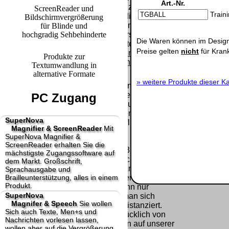
Paket.
Art.-Nr.
Lizenzschlüssel
ScreenReader und
Train
und die
Bildschirmvergrößerung
Selbstabholung
Präqualifizie
Rechnung /
für Blinde und
vom Büro oder
2026
hochgradig Sehbehinderte
Lieferschein. Sie
von
Die Waren können im Design
Wir sind Aus
erhalten also
Ausstellungen:
Preise gelten
nicht
für Kran
[
]
[
]
keinen
Produkte zur
0.00 €
Datenträger
.
Textumwandlung in
alternative Formate
»
weitere Produkte dieser Ka
Die in diesem Dokument genannten
Warenzeichen sind Eigentum der jeweiligen
PC Zugang
Firmen. Preisänderungen, Irrtümer und
technische Änderungen vorbehalten.
SuperNova
letzte Änderung: 20. Januar 2025 fluSoft
Magnifier & ScreenReader
Mit
Spezial Computer Technik,
SuperNova Magnifier &
ScreenReader erhalten Sie die
Mit einem Urteil vom 12.05.1998 - 312 O 85/98 -
mächstigste Zugangssoftware auf
Haftung für Links hat das Landgericht Hamburg
dem Markt. Großschrift,
entschieden, dass man durch die Anbringung
Sprachausgabe und
Brailleunterstützung, alles in einem
eines Links, die Inhalte der gelinkten Seite ggf.
Produkt.
mit zu verantworten hat. Dieses kann nur
SuperNova
dadurch verhindert werden, dass man sich
Magnifer & Speech
Sie wollen
ausdrücklich von diesen Inhalten distanziert.
Sich auch Texte, Men+s und
Hiermit distanzieren wir uns ausdrücklich von
Nachrichten vorlesen lassen,
allen Inhalten, aller gelinkten Seiten auf unserer
wollen aber auf die Vergrößerung