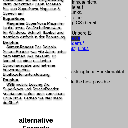
Homepage und machen uns diese Inhalte nicht
nicht verzichten? Dann schauen
zu eigen. Diese Erklärung gilt für alle auf
Sie sich SuperNova Magnifier &
unserer Homepage angebrachten Links.
Speech an!
Die Europäische Kommission stellt eine
SuperNova
Plattform zur Online-Streitbeilegung (OS) bereit.
Magnifier
SuperNova Magnifier
ist die beste Großschriftsoftware
Die Plattform finden Sie unter
für Windows. Schnell, flexibel und
http://ec.europa.eu/consumers/odr/
Unsere E-
trotzdem einfach in der Benutzung.
Mailadresse lautet:
info@dolphin-de.de
.
Dolphin
Seitenanfang
Impressum
AGB
Widerruf
ScreenReader
Der Dolphin
Datenschutz
Urheberrechte
Kontakt
Links
ScreenReader war vile Jahre unter
Katalog (PDF)
Sitemap
dem Namen HAL bekannt. Er
große Anzeige
Schließen
X
kommt mit einer exelenten
Sprachausgabe und hat eine
hervorragende
Diese Website nutzt Cookies, um bestmögliche Funktionalität
Braillezeilenunterstützung.
bieten zu können.
Dolphin
This website uses cookies to provide the best possible
USB
mobile Lösung
Die
functionality.
SuperNova und ScreenReader
Vearianten laufen auch von einem
Ok, verstanden
Mehr Infos
USB-Drive. Lernen Sie hier mehr
darüber!
alternative