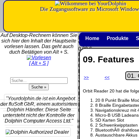
Die Zugangssoftware zu Microsoft Window
Versandkosten DHL
Software
Standard bis 5kg
Download only
Auf Desktop-Rechnern können Sie
Deutschland
Deutschland
Home
Produkte
S
sich hier den Inhalt der Hauptseite
Nachnahme:
Vorkasse:
vorlesen lassen. Das geht auch
8.95 €
0.00 €
duch Betätigen von Alt + S.
Deutschland
Deutschland
09. Features
Vorkasse: 6.95
PayPal:
[ Alt + S ]
€
0.00 €
Deutschland
EU (inkl.
PayPal: 6.95 €
Schweiz)
>>
<<
EU (inkl.
Vorkasse:
Schweiz)
QR
0.00 €
Orbit Reader 20 hat die fol
Vorkasse:
Code:
EU (inkl.
20.00 €
"Yourdolphin.de ist ein Angebot
Schweiz)
20 8 Punkt Braille Mo
EU (inkl.
der fluSoft GbR, einem autorisirtem
PayPal:
8 Braille Eingabetast
Schweiz)
Dolphin Händler. Diese Seite
Navigationskreuz mit 4
0.00 €
PayPal: 20.00
Micro-B USB Ladeans
untersteht nicht der Kontrolle der
€
SD Karten Slot
Dolphin Computer Access Ltd."
Bei dieser
2 Schwenkwipptasten
Versandart
Der Versand erfolgt
BluetoothÂ® drahtlos
erhalten Sie per
Austauschbare Akkus
als versichertes
Email z.B. einen