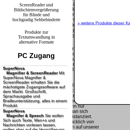
Paket.
Lizenzschlüssel
ScreenReader und
und die
Bildschirmvergrößerung
Selbstabholung
Präqualifizie
Rechnung /
für Blinde und
vom Büro oder
2026
hochgradig Sehbehinderte
Lieferschein. Sie
von
»
weitere Produkte dieser Ka
Wir sind Aus
erhalten also
Ausstellungen:
[
]
[
]
keinen
Produkte zur
0.00 €
Datenträger
.
Textumwandlung in
alternative Formate
Die in diesem Dokument genannten
Warenzeichen sind Eigentum der jeweiligen
PC Zugang
Firmen. Preisänderungen, Irrtümer und
technische Änderungen vorbehalten.
SuperNova
letzte Änderung: 20. Januar 2025 fluSoft
Magnifier & ScreenReader
Mit
Spezial Computer Technik,
SuperNova Magnifier &
ScreenReader erhalten Sie die
Mit einem Urteil vom 12.05.1998 - 312 O 85/98 -
mächstigste Zugangssoftware auf
Haftung für Links hat das Landgericht Hamburg
dem Markt. Großschrift,
entschieden, dass man durch die Anbringung
Sprachausgabe und
Brailleunterstützung, alles in einem
eines Links, die Inhalte der gelinkten Seite ggf.
Produkt.
mit zu verantworten hat. Dieses kann nur
SuperNova
dadurch verhindert werden, dass man sich
Magnifer & Speech
Sie wollen
ausdrücklich von diesen Inhalten distanziert.
Sich auch Texte, Men+s und
Hiermit distanzieren wir uns ausdrücklich von
Nachrichten vorlesen lassen,
allen Inhalten, aller gelinkten Seiten auf unserer
wollen aber auf die Vergrößerung