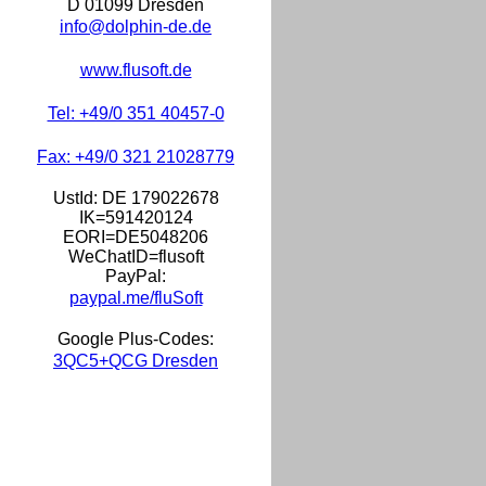
D 01099 Dresden
info@dolphin-de.de
www.flusoft.de
Tel: +49/0 351 40457-0
Fax: +49/0 321 21028779
UstId:
DE 179022678
IK=591420124
EORI=DE5048206
WeChatID=flusoft
PayPal:
paypal.me/fluSoft
Google Plus-Codes:
3QC5+QCG Dresden