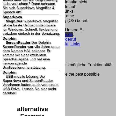
Homepage und machen uns diese Inhalte nicht
nicht verzichten? Dann schauen
zu eigen. Diese Erklärung gilt für alle auf
Sie sich SuperNova Magnifier &
unserer Homepage angebrachten Links.
Speech an!
Die Europäische Kommission stellt eine
SuperNova
Plattform zur Online-Streitbeilegung (OS) bereit.
Magnifier
SuperNova Magnifier
ist die beste Großschriftsoftware
Die Plattform finden Sie unter
für Windows. Schnell, flexibel und
http://ec.europa.eu/consumers/odr/
Unsere E-
trotzdem einfach in der Benutzung.
Mailadresse lautet:
info@dolphin-de.de
.
Dolphin
Seitenanfang
Impressum
AGB
Widerruf
ScreenReader
Der Dolphin
Datenschutz
Urheberrechte
Kontakt
Links
ScreenReader war vile Jahre unter
Katalog (PDF)
Sitemap
dem Namen HAL bekannt. Er
große Anzeige
Schließen
X
kommt mit einer exelenten
Sprachausgabe und hat eine
hervorragende
Diese Website nutzt Cookies, um bestmögliche Funktionalität
Braillezeilenunterstützung.
bieten zu können.
Dolphin
This website uses cookies to provide the best possible
USB
mobile Lösung
Die
functionality.
SuperNova und ScreenReader
Vearianten laufen auch von einem
Ok, verstanden
Mehr Infos
USB-Drive. Lernen Sie hier mehr
darüber!
alternative