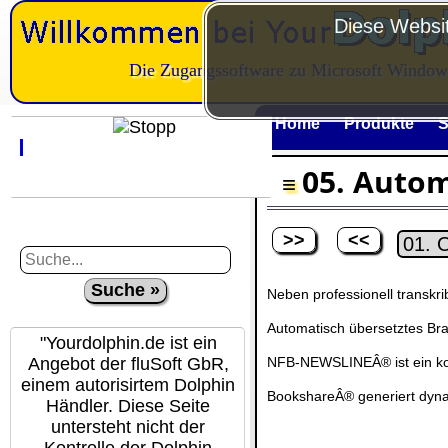
Diese Websit
Die Zugangssoftware zu Microsoft Window
Home
Produkte
S
05. Auto
>>
<<
Neben professionell transkr
Automatisch übersetztes Brai
"Yourdolphin.de ist ein
Angebot der fluSoft GbR,
NFB-NEWSLINEÂ® ist ein koste
einem autorisirtem Dolphin
BookshareÂ® generiert dynam
Händler. Diese Seite
untersteht nicht der