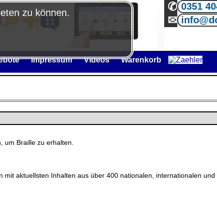
✆
0351 4
ieten zu können.
✉
info@do
ebote
Impressum
Videos
Warenkorb
 um Braille zu erhalten.
it aktuellsten Inhalten aus über 400 nationalen, internationalen und st