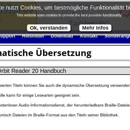
e nutzt Cookies, um bestmögliche Funktionalität b
This website uses cookies to provide the best possible functionality.
s
Ok, verstanden
Mehr Infos
upport
Hilfsmittel
Download
Kontakt
Sonderang
matische Übersetzung
ibierten Titeln können Sie auch die dynamische Übersetzung verwenden,
lle kann für einige Lesearten geeignet sein.
nloser Audio-Informationsdienst, der herunterladbare Braille-Dateien m
isch Dateien im Braille-Format aus den Titeln seiner Bibliothek.