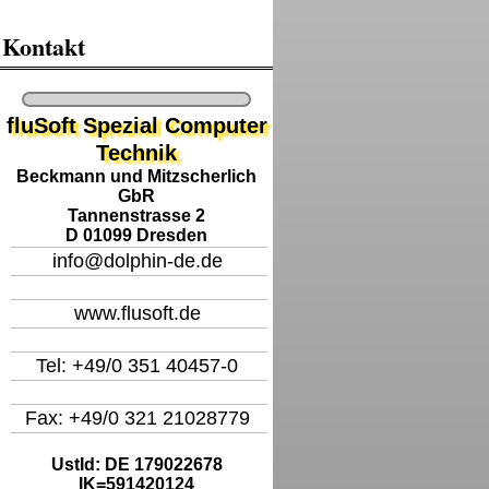
Kontakt
fluSoft Spezial Computer
Technik
Beckmann und Mitzscherlich
GbR
Tannenstrasse 2
D 01099 Dresden
info@dolphin-de.de
www.flusoft.de
Tel: +49/0 351 40457-0
Fax: +49/0 321 21028779
UstId:
DE 179022678
IK=591420124