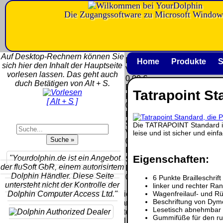
Die Zugangssoftware zu Microsoft Window
Versandkosten DHL
Software
Standard bis 5kg
Download only
Auf Desktop-Rechnern können Sie
Deutschland
Deutschland
Home
Produkte
S
sich hier den Inhalt der Hauptseite
Nachnahme:
Vorkasse:
vorlesen lassen. Das geht auch
8.95 €
0.00 €
duch Betätigen von Alt + S.
Deutschland
Deutschland
Tatrapoint St
Vorkasse: 6.95
PayPal:
[ Alt + S ]
€
0.00 €
Deutschland
EU (inkl.
PayPal: 6.95 €
Schweiz)
Die TATRAPOINT Standard ist
EU (inkl.
Vorkasse:
leise und ist sicher und ein
Schweiz)
QR
0.00 €
Vorkasse:
Code:
EU (inkl.
20.00 €
Eigenschaften:
"Yourdolphin.de ist ein Angebot
Schweiz)
EU (inkl.
der fluSoft GbR, einem autorisirtem
PayPal:
Schweiz)
Dolphin Händler. Diese Seite
0.00 €
6 Punkte Brailleschrift
PayPal: 20.00
untersteht nicht der Kontrolle der
linker und rechter Ran
€
Dolphin Computer Access Ltd."
Bei dieser
Wagenfreilauf- und Rü
Beschriftung von Dym
Versandart
Der Versand erfolgt
Lesetisch abnehmbar
erhalten Sie per
als versichertes
Gummifüße für den rut
Email z.B. einen