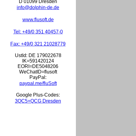
D 01099 Dresden
info@dolphin-de.de
www.flusoft.de
Tel: +49/0 351 40457-0
Fax: +49/0 321 21028779
UstId:
DE 179022678
IK=591420124
EORI=DE5048206
WeChatID=flusoft
PayPal:
paypal.me/fluSoft
Google Plus-Codes:
3QC5+QCG Dresden