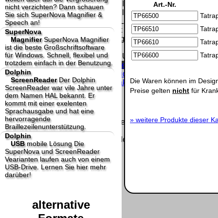
Homepage und machen uns diese Inhalte nicht
Art.-Nr.
nicht verzichten? Dann schauen
zu eigen. Diese Erklärung gilt für alle auf
Sie sich SuperNova Magnifier &
Tatra
unserer Homepage angebrachten Links.
Speech an!
Tatra
Die Europäische Kommission stellt eine
SuperNova
Plattform zur Online-Streitbeilegung (OS) bereit.
Magnifier
SuperNova Magnifier
Tatra
ist die beste Großschriftsoftware
Die Plattform finden Sie unter
für Windows. Schnell, flexibel und
Tatra
http://ec.europa.eu/consumers/odr/
Unsere E-
trotzdem einfach in der Benutzung.
Mailadresse lautet:
info@dolphin-de.de
.
Dolphin
Seitenanfang
Impressum
AGB
Widerruf
ScreenReader
Der Dolphin
Die Waren können im Design
Datenschutz
Urheberrechte
Kontakt
Links
ScreenReader war vile Jahre unter
Preise gelten
nicht
für Kran
Katalog (PDF)
Sitemap
dem Namen HAL bekannt. Er
große Anzeige
Schließen
X
kommt mit einer exelenten
Sprachausgabe und hat eine
hervorragende
»
weitere Produkte dieser Ka
Diese Website nutzt Cookies, um bestmögliche Funktionalität
Braillezeilenunterstützung.
bieten zu können.
Dolphin
This website uses cookies to provide the best possible
USB
mobile Lösung
Die
functionality.
SuperNova und ScreenReader
Vearianten laufen auch von einem
Ok, verstanden
Mehr Infos
USB-Drive. Lernen Sie hier mehr
darüber!
alternative