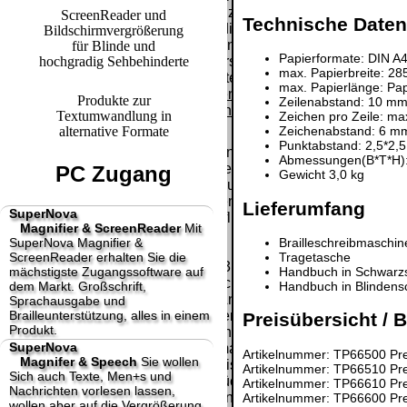
Paket.
Lizenzschlüssel
ScreenReader und
Technische Daten
und die
Bildschirmvergrößerung
Selbstabholung
Präqualifizie
Rechnung /
für Blinde und
vom Büro oder
Papierformate: DIN A
2026
hochgradig Sehbehinderte
Lieferschein. Sie
von
max. Papierbreite: 2
Wir sind Aus
erhalten also
Ausstellungen:
max. Papierlänge: Pa
[
]
[
]
keinen
Produkte zur
0.00 €
Zeilenabstand: 10 m
Datenträger
.
Textumwandlung in
Zeichen pro Zeile: ma
alternative Formate
Zeichenabstand: 6 m
Punktabstand: 2,5*2,
Die in diesem Dokument genannten
Abmessungen(B*T*H)
Warenzeichen sind Eigentum der jeweiligen
PC Zugang
Gewicht 3,0 kg
Firmen. Preisänderungen, Irrtümer und
technische Änderungen vorbehalten.
Lieferumfang
SuperNova
letzte Änderung: 20. Januar 2025 fluSoft
Magnifier & ScreenReader
Mit
Spezial Computer Technik,
SuperNova Magnifier &
Brailleschreibmaschin
ScreenReader erhalten Sie die
Tragetasche
Mit einem Urteil vom 12.05.1998 - 312 O 85/98 -
mächstigste Zugangssoftware auf
Handbuch in Schwarzs
Haftung für Links hat das Landgericht Hamburg
dem Markt. Großschrift,
Handbuch in Blindensc
entschieden, dass man durch die Anbringung
Sprachausgabe und
Brailleunterstützung, alles in einem
eines Links, die Inhalte der gelinkten Seite ggf.
Preisübersicht / B
Produkt.
mit zu verantworten hat. Dieses kann nur
SuperNova
dadurch verhindert werden, dass man sich
Artikelnummer: TP66500 Pre
Magnifer & Speech
Sie wollen
ausdrücklich von diesen Inhalten distanziert.
Artikelnummer: TP66510 Pre
Sich auch Texte, Men+s und
Hiermit distanzieren wir uns ausdrücklich von
Artikelnummer: TP66610 Pre
Nachrichten vorlesen lassen,
allen Inhalten, aller gelinkten Seiten auf unserer
Artikelnummer: TP66600 Pre
wollen aber auf die Vergrößerung