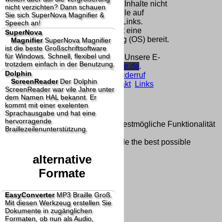
Homepage und machen uns diese Inhalte nicht
nicht verzichten? Dann schauen
zu eigen. Diese Erklärung gilt für alle auf
Sie sich SuperNova Magnifier &
unserer Homepage angebrachten Links.
Speech an!
Die Europäische Kommission stellt eine
SuperNova
Plattform zur Online-Streitbeilegung (OS) bereit.
Magnifier
SuperNova Magnifier
ist die beste Großschriftsoftware
Die Plattform finden Sie unter
für Windows. Schnell, flexibel und
http://ec.europa.eu/consumers/odr/
Unsere E-
trotzdem einfach in der Benutzung.
Mailadresse lautet:
info@dolphin-de.de
.
Dolphin
Seitenanfang
Impressum
AGB
Widerruf
ScreenReader
Der Dolphin
Datenschutz
Urheberrechte
Kontakt
Links
ScreenReader war vile Jahre unter
Katalog (PDF)
Sitemap
dem Namen HAL bekannt. Er
große Anzeige
Schließen
X
kommt mit einer exelenten
Sprachausgabe und hat eine
hervorragende
Diese Website nutzt Cookies, um bestmögliche Funktionalität
Braillezeilenunterstützung.
bieten zu können.
This website uses cookies to provide the best possible
functionality.
alternative
Ok, verstanden
Mehr Infos
Formate
EasyConverter
MP3 Braille Groß.
Mit diesen Werkzeug erstellen Sie
Dokumente in zugänglichen
Formaten, ob nun als Audio,