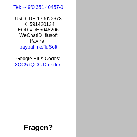
Tel: +49/0 351 40457-0
UstId:
DE 179022678
IK=591420124
EORI=DE5048206
WeChatID=flusoft
PayPal:
paypal.me/fluSoft
Google Plus-Codes:
3QC5+QCG Dresden
Fragen?