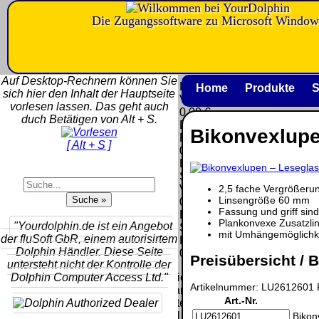
Die Zugangssoftware zu Microsoft Window
Versandkosten DHL
Software
Standard bis 5kg
Download only
Auf Desktop-Rechnern können Sie
Deutschland
Deutschland
Home
Produkte
S
sich hier den Inhalt der Hauptseite
Nachnahme:
Vorkasse:
vorlesen lassen. Das geht auch
8.95 €
0.00 €
duch Betätigen von Alt + S.
Deutschland
Deutschland
Bikonvexlupen
Vorkasse: 6.95
PayPal:
[ Alt + S ]
€
0.00 €
Deutschland
EU (inkl.
PayPal: 6.95 €
Schweiz)
EU (inkl.
2,5 fache Vergrößeru
Vorkasse:
Schweiz)
Linsengröße 60 mm
QR
0.00 €
Vorkasse:
Fassung und griff sind
Code:
EU (inkl.
20.00 €
Plankonvexe Zusatzlins
"Yourdolphin.de ist ein Angebot
Schweiz)
mit Umhängemöglichk
EU (inkl.
der fluSoft GbR, einem autorisirtem
PayPal:
Schweiz)
Dolphin Händler. Diese Seite
0.00 €
Preisübersicht / B
PayPal: 20.00
untersteht nicht der Kontrolle der
€
Dolphin Computer Access Ltd."
Bei dieser
Artikelnummer: LU2612601 P
Versandart
Der Versand erfolgt
Art.-Nr.
erhalten Sie per
als versichertes
Email z.B. einen
Bikon