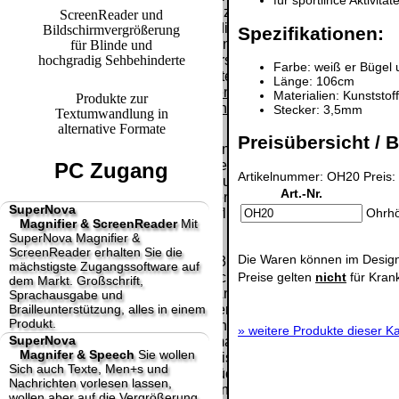
für sportlihce Aktivitä
Paket.
Lizenzschlüssel
ScreenReader und
und die
Bildschirmvergrößerung
Spezifikationen:
Selbstabholung
Präqualifizie
Rechnung /
für Blinde und
vom Büro oder
2026
hochgradig Sehbehinderte
Lieferschein. Sie
Farbe: weiß er Bügel
von
Wir sind Aus
erhalten also
Länge: 106cm
Ausstellungen:
[
]
[
]
keinen
Materialien: Kunststoff
Produkte zur
0.00 €
Datenträger
.
Stecker: 3,5mm
Textumwandlung in
alternative Formate
Preisübersicht / B
Die in diesem Dokument genannten
Warenzeichen sind Eigentum der jeweiligen
PC Zugang
Artikelnummer: OH20 Preis: 
Firmen. Preisänderungen, Irrtümer und
Art.-Nr.
technische Änderungen vorbehalten.
SuperNova
Ohrhö
letzte Änderung: 20. Januar 2025 fluSoft
Magnifier & ScreenReader
Mit
Spezial Computer Technik,
SuperNova Magnifier &
ScreenReader erhalten Sie die
Die Waren können im Design
Mit einem Urteil vom 12.05.1998 - 312 O 85/98 -
mächstigste Zugangssoftware auf
Preise gelten
nicht
für Kran
Haftung für Links hat das Landgericht Hamburg
dem Markt. Großschrift,
entschieden, dass man durch die Anbringung
Sprachausgabe und
Brailleunterstützung, alles in einem
eines Links, die Inhalte der gelinkten Seite ggf.
Produkt.
mit zu verantworten hat. Dieses kann nur
»
weitere Produkte dieser Ka
SuperNova
dadurch verhindert werden, dass man sich
Magnifer & Speech
Sie wollen
ausdrücklich von diesen Inhalten distanziert.
Sich auch Texte, Men+s und
Hiermit distanzieren wir uns ausdrücklich von
Nachrichten vorlesen lassen,
allen Inhalten, aller gelinkten Seiten auf unserer
wollen aber auf die Vergrößerung