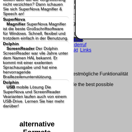
Homepage und machen uns diese Inhalte nicht
nicht verzichten? Dann schauen
zu eigen. Diese Erklärung gilt für alle auf
Sie sich SuperNova Magnifier &
unserer Homepage angebrachten Links.
Speech an!
Die Europäische Kommission stellt eine
SuperNova
Plattform zur Online-Streitbeilegung (OS) bereit.
Magnifier
SuperNova Magnifier
ist die beste Großschriftsoftware
Die Plattform finden Sie unter
für Windows. Schnell, flexibel und
http://ec.europa.eu/consumers/odr/
Unsere E-
trotzdem einfach in der Benutzung.
Mailadresse lautet:
info@dolphin-de.de
.
Dolphin
Seitenanfang
Impressum
AGB
Widerruf
ScreenReader
Der Dolphin
Datenschutz
Urheberrechte
Kontakt
Links
ScreenReader war vile Jahre unter
Katalog (PDF)
Sitemap
dem Namen HAL bekannt. Er
große Anzeige
Schließen
X
kommt mit einer exelenten
Sprachausgabe und hat eine
hervorragende
Diese Website nutzt Cookies, um bestmögliche Funktionalität
Braillezeilenunterstützung.
bieten zu können.
Dolphin
This website uses cookies to provide the best possible
USB
mobile Lösung
Die
functionality.
SuperNova und ScreenReader
Vearianten laufen auch von einem
Ok, verstanden
Mehr Infos
USB-Drive. Lernen Sie hier mehr
darüber!
alternative