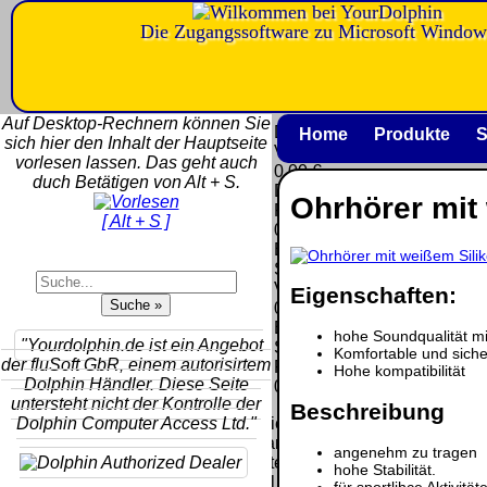
Die Zugangssoftware zu Microsoft Window
Versandkosten DHL
Software
Standard bis 5kg
Download only
Auf Desktop-Rechnern können Sie
Deutschland
Deutschland
Home
Produkte
S
sich hier den Inhalt der Hauptseite
Nachnahme:
Vorkasse:
vorlesen lassen. Das geht auch
8.95 €
0.00 €
duch Betätigen von Alt + S.
Deutschland
Deutschland
Ohrhörer mit
Vorkasse: 6.95
PayPal:
[ Alt + S ]
€
0.00 €
Deutschland
EU (inkl.
PayPal: 6.95 €
Schweiz)
EU (inkl.
Vorkasse:
Eigenschaften:
Schweiz)
QR
0.00 €
Vorkasse:
Code:
EU (inkl.
hohe Soundqualität mit
20.00 €
"Yourdolphin.de ist ein Angebot
Schweiz)
Komfortable und siche
EU (inkl.
der fluSoft GbR, einem autorisirtem
PayPal:
Hohe kompatibilität
Schweiz)
Dolphin Händler. Diese Seite
0.00 €
PayPal: 20.00
untersteht nicht der Kontrolle der
Beschreibung
€
Dolphin Computer Access Ltd."
Bei dieser
Versandart
angenehm zu tragen
Der Versand erfolgt
erhalten Sie per
hohe Stabilität.
als versichertes
Email z.B. einen