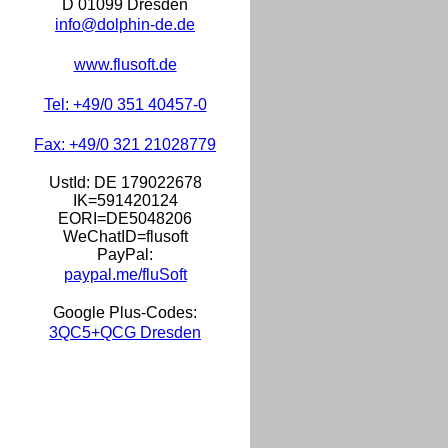
D 01099 Dresden
info@dolphin-de.de
www.flusoft.de
Tel: +49/0 351 40457-0
Fax: +49/0 321 21028779
UstId:
DE 179022678
IK=591420124
EORI=DE5048206
WeChatID=flusoft
PayPal:
paypal.me/fluSoft
Google Plus-Codes:
3QC5+QCG Dresden