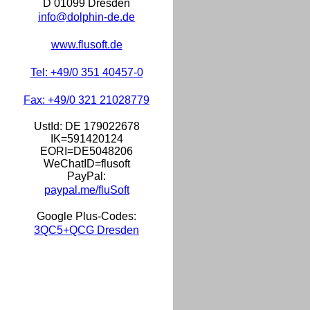
D 01099 Dresden
info@dolphin-de.de
www.flusoft.de
Tel: +49/0 351 40457-0
Fax: +49/0 321 21028779
UstId:
DE 179022678
IK=591420124
EORI=DE5048206
WeChatID=flusoft
PayPal:
paypal.me/fluSoft
Google Plus-Codes:
3QC5+QCG Dresden