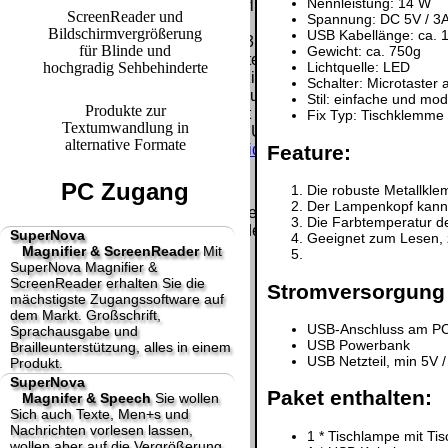
Nennleistung: 14 W
letzte Änderung: 20. Januar 2025 fluSoft Spezial Computer Te
ScreenReader und
Spannung: DC 5V / 3
Bildschirmvergrößerung
USB Kabellänge: ca.
Mit einem Urteil vom 12.05.1998 - 312 O 85/98 - Haftung für 
für Blinde und
Gewicht: ca. 750g
Links, die Inhalte der gelinkten Seite ggf. mit zu verantworte
hochgradig Sehbehinderte
Lichtquelle: LED
Inhalten distanziert. Hiermit distanzieren wir uns ausdrücklic
Schalter: Microtaster
Inhalte nicht zu eigen. Diese Erklärung gilt für alle auf unse
Stil: einfache und mo
Produkte zur
Die Europäische Kommission stellt eine Plattform zur Online-Str
Fix Typ: Tischklemme
Textumwandlung in
http://ec.europa.eu/consumers/odr/
Unsere E-Mailadresse laute
alternative Formate
Feature:
Seitenanfang
Impressum
AGB
Widerruf
Datenschutz
Urhebe
große Anzeige
Schließen
X
PC Zugang
Die robuste Metallklem
Der Lampenkopf kann e
Diese Website nutzt Cookies, um bestmögliche Funktionalität b
Die Farbtemperatur der
This website uses cookies to provide the best possible functiona
SuperNova
Geeignet zum Lesen, 
Magnifier & ScreenReader
Mit
Ok, verstanden
Mehr Infos
SuperNova Magnifier &
ScreenReader erhalten Sie die
Stromversorgung 
mächstigste Zugangssoftware auf
dem Markt. Großschrift,
USB-Anschluss am P
Sprachausgabe und
USB Powerbank
Brailleunterstützung, alles in einem
USB Netzteil, min 5V /
Produkt.
SuperNova
Paket enthalten:
Magnifer & Speech
Sie wollen
Sich auch Texte, Men+s und
Nachrichten vorlesen lassen,
1 * Tischlampe mit T
wollen aber auf die Vergrößerung