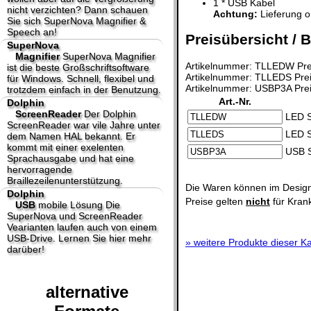
1 * USB Kabel
nicht verzichten? Dann schauen
Achtung:
Lieferung o
Sie sich SuperNova Magnifier &
Speech an!
Preisübersicht / B
SuperNova
Magnifier
SuperNova Magnifier
Artikelnummer: TLLEDW Prei
ist die beste Großschriftsoftware
Artikelnummer: TLLEDS Prei
für Windows. Schnell, flexibel und
Artikelnummer: USBP3A Prei
trotzdem einfach in der Benutzung.
Art.-Nr.
Dolphin
ScreenReader
Der Dolphin
LED S
ScreenReader war vile Jahre unter
LED S
dem Namen HAL bekannt. Er
kommt mit einer exelenten
USB S
Sprachausgabe und hat eine
hervorragende
Braillezeilenunterstützung.
Die Waren können im Design
Dolphin
Preise gelten
nicht
für Kran
USB
mobile Lösung
Die
SuperNova und ScreenReader
Vearianten laufen auch von einem
USB-Drive. Lernen Sie hier mehr
»
weitere Produkte dieser Ka
darüber!
alternative