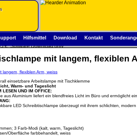
s
is
upport
Hilfsmittel
Download
Kontakt
Sonderang
95 €
Software Download only
 €
ischlampe mit langem, flexiblen 
Deutschland Vorkasse: 0.00 €
se:
Deutschland PayPal: 0.00 €
EU (inkl. Schweiz) Vorkasse: 0.00 €
:
EU (inkl. Schweiz) PayPal: 0.00 €
erall einsetzbare Arbeitslampe mit Tischklemme
Bei dieser Versandart erhalten Sie per Email z.B. einen L
rtes
licht, Warm- und Tageslicht
Rechnung / Lieferschein. Sie erhalten also
keinen Datentr
 LESEN UND IM OFFICE:
 aus Aluminium liefert ein blendfreies Licht im Büro und ermöglicht
FANG:
.00
kbare LED Schreibtischlampe überzeugt mit ihrem schlichten, modern 
m der jeweiligen Firmen. Preisänderungen, Irrtümer und tech
men; 3 Farb-Modi (kalt, warm, Tageslicht)
isen/Oberfläche farbbehandelt, weiss