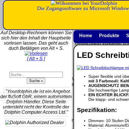
Die Zugangssoftware zu Microsoft Window
Versandkosten DHL Standard b
5kg
Auf Desktop-Rechnern können Sie
Deutschland Nachnahme:
Home
Produkte
S
sich hier den Inhalt der Hauptseite
8.95 €
vorlesen lassen. Das geht auch
Deutschland Vorkasse: 6.
duch Betätigen von Alt + S.
Deutschland PayPal: 6.95
LED Schreibt
EU (inkl. Schweiz) Vorkas
[ Alt + S ]
20.00 €
QR Code:
EU (inkl. Schweiz) PayPal
20.00 €
Super flexible und üb
Der Versand erfolgt als versiche
mit 3 Farbmodi: Kalt
Paket.
AUGENSCHUTZ BEIM
Die hochwertige Lampe
"Yourdolphin.de ist ein Angebot
Selbstabholung vom Büro
EIN ECHTER BLICK
der fluSoft GbR, einem autorisirtem
oder von Ausstellungen: 0
Die klapp- und schwen
Dolphin Händler. Diese Seite
€
untersteht nicht der Kontrolle der
Spezifikation:
Dolphin Computer Access Ltd."
Die in diesem Dokument genannten Warenzeichen sind Eigentu
Dimmen: 10 Stufen Dim
vorbehalten.
Material: Aluminium/E