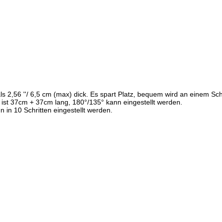
 die Anbringung eines
 ausdrücklich von diesen
ge und machen uns diese
s 2,56 ''/ 6,5 cm (max) dick. Es spart Platz, bequem wird an einem Sch
ist 37cm + 37cm lang, 180°/135° kann eingestellt werden.
 in 10 Schritten eingestellt werden.