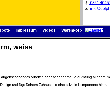
0351 4045
✆
info@dolph
✉
ebote
Impressum
Videos
Warenkorb
Arm, weiss
Präqualifizierungszertifikat
» 2021-
2026
izenzschlüssel und die
Wir sind Ausbildungsbetrieb
äger
.
[
]
[
]
 ein augenschonendes Arbeiten oder angenehme Beleuchtung auf dem Na
Design und fügt Deinem Zuhause so eine stilvolle Komponente hinzu!
nische Änderungen