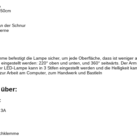
chnik,
A
 150cm
Links hat das Landgericht Hamburg entschieden, dass man durch
n hat. Dieses kann nur dadurch verhindert werden, dass man sich
h von allen Inhalten, aller gelinkten Seiten auf unserer Homepa
 an der Schnur
rer Homepage angebrachten Links.
derne
eitbeilegung (OS) bereit. Die Plattform finden Sie unter
t:
info@dolphin-de.de
.
rrechte
Kontakt
Links
Katalog (PDF)
Sitemap
me befestigt die Lampe sicher, um jede Oberfläche, dass ist weniger al
ingestellt werden: 220° oben und unten, und 360° seitwärts. Der Arm 
ieten zu können.
 LED-Lampe kann in 3 Stifen eingestellt werden und die Helligkeit kann
lity.
zur Arbeit am Computer, zum Handwerk und Bastleln
über:
C
 3A
ischklemme