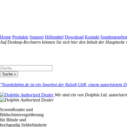
Home
Produkte
Support
Hilfsmittel
Download
Kontakt
Sonderangebo
Auf Desktop-Rechnern können Sie sich hier den Inhalt der Hauptseite 
"Yourdolphin.de ist ein Angebot der fluSoft GbR, einem autorisirtem D
Wir sind ein von Dolphin Ltd. autorisier
ScreenReader und
Bildschirmvergrößerung
für Blinde und
hochgradig Sehbehinderte