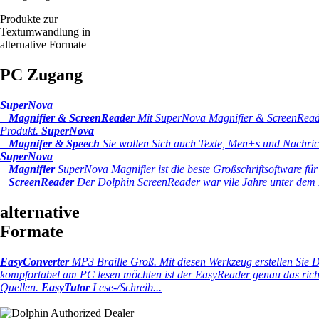
Produkte zur
Textumwandlung in
alternative Formate
PC Zugang
SuperNova
Magnifier & ScreenReader
Mit SuperNova Magnifier & ScreenReader
Produkt.
SuperNova
Magnifer & Speech
Sie wollen Sich auch Texte, Men+s und Nachrich
SuperNova
Magnifier
SuperNova Magnifier ist die beste Großschriftsoftware für
ScreenReader
Der Dolphin ScreenReader war vile Jahre unter dem 
alternative
Formate
EasyConverter
MP3 Braille Groß.
Mit diesen Werkzeug erstellen Sie 
kompfortabel am PC lesen möchten ist der EasyReader genau das richti
Quellen.
EasyTutor
Lese-/Schreib...