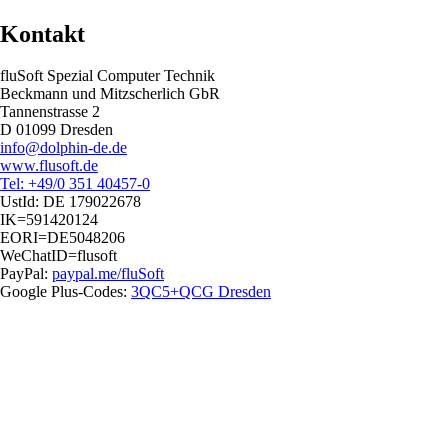
Kontakt
fluSoft Spezial Computer Technik
Beckmann und Mitzscherlich GbR
Tannenstrasse 2
D 01099 Dresden
info@dolphin-de.de
www.flusoft.de
Tel: +49/0 351 40457-0
UstId:
DE 179022678
IK=591420124
EORI=DE5048206
WeChatID=flusoft
PayPal:
paypal.me/fluSoft
Google Plus-Codes:
3QC5+QCG Dresden