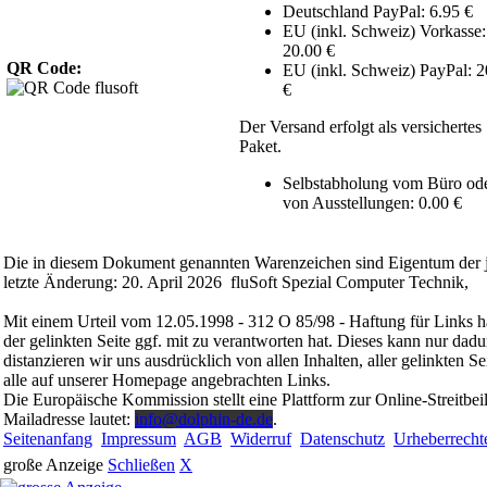
Deutschland PayPal: 6.95 €
EU (inkl. Schweiz) Vorkasse:
20.00 €
QR Code:
EU (inkl. Schweiz) PayPal: 2
€
Der Versand erfolgt als versichertes
Paket.
Selbstabholung vom Büro od
von Ausstellungen: 0.00 €
Die in diesem Dokument genannten Warenzeichen sind Eigentum der j
letzte Änderung: 20. April 2026 fluSoft Spezial Computer Technik,
Mit einem Urteil vom 12.05.1998 - 312 O 85/98 - Haftung für Links h
der gelinkten Seite ggf. mit zu verantworten hat. Dieses kann nur dadu
distanzieren wir uns ausdrücklich von allen Inhalten, aller gelinkten 
alle auf unserer Homepage angebrachten Links.
Die Europäische Kommission stellt eine Plattform zur Online-Streitbei
Mailadresse lautet:
info@dolphin-de.de
.
Seitenanfang
Impressum
AGB
Widerruf
Datenschutz
Urheberrecht
große Anzeige
Schließen
X