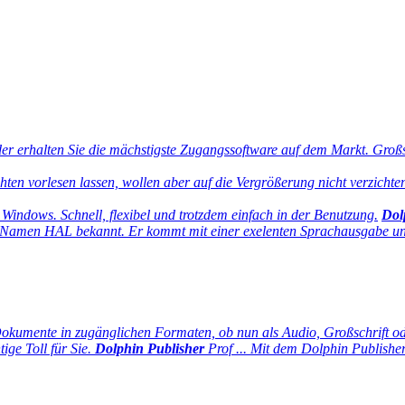
 erhalten Sie die mächstigste Zugangssoftware auf dem Markt. Großsch
ten vorlesen lassen, wollen aber auf die Vergrößerung nicht verzich
 Windows. Schnell, flexibel und trotzdem einfach in der Benutzung.
Dol
Namen HAL bekannt. Er kommt mit einer exelenten Sprachausgabe und 
Dokumente in zugänglichen Formaten, ob nun als Audio, Großschrift od
ge Toll für Sie.
Dolphin Publisher
Prof ...
Mit dem Dolphin Publisher 