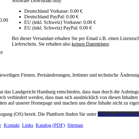
Software Download only
Deutschland Vorkasse: 0.00 €
Deutschland PayPal: 0.00 €
0.00
EU (inkl. Schweiz) Vorkasse: 0.00 €
EU (inkl. Schweiz) PayPal: 0.00 €
Bei dieser Versandart erhalten Sie per Email z.B. einen Lizenzsc
Lieferschein. Sie erhalten also
keinen Datenträger
.
er
eweiligen Firmen. Preisänderungen, Irrtümer und technische Änderung
at das Landgericht Hamburg entschieden, dass man durch die Anbringun
rch verhindert werden, dass man sich ausdrücklich von diesen Inhalten d
Seiten auf unserer Homepage und machen uns diese Inhalte nicht zu eigen
legung (OS) bereit. Die Plattform finden Sie unter
http://ec.europa.eu/
e
Kontakt
Links
Katalog (PDF)
Sitemap