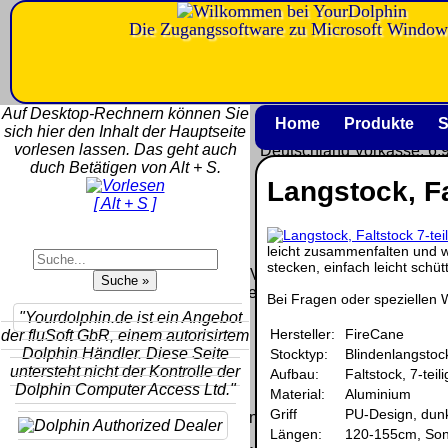
Die Zugangssoftware zu Microsoft Window
Versandkosten DHL Standard b
5kg
Auf Desktop-Rechnern können Sie
Deutschland Nachnahme:
Home
Produkte
S
sich hier den Inhalt der Hauptseite
8.95 €
vorlesen lassen. Das geht auch
Deutschland Vorkasse: 6.
duch Betätigen von Alt + S.
Deutschland PayPal: 6.95
Langstock, Fa
EU (inkl. Schweiz) Vorkas
[ Alt + S ]
20.00 €
QR Code:
EU (inkl. Schweiz) PayPal
20.00 €
leicht zusammenfalten und wi
stecken, einfach leicht schü
Der Versand erfolgt als versiche
Paket.
Bei Fragen oder speziellen 
"Yourdolphin.de ist ein Angebot
Selbstabholung vom Büro
Hersteller:
FireCane
der fluSoft GbR, einem autorisirtem
oder von Ausstellungen: 0
Dolphin Händler. Diese Seite
Stocktyp:
Blindenlangstoc
€
untersteht nicht der Kontrolle der
Aufbau:
Faltstock, 7-teili
Dolphin Computer Access Ltd."
Material:
Aluminium
Griff
PU-Design, dunk
Die in diesem Dokument genannten Warenzeichen sind Eigentu
Längen:
120-155cm, Son
vorbehalten.