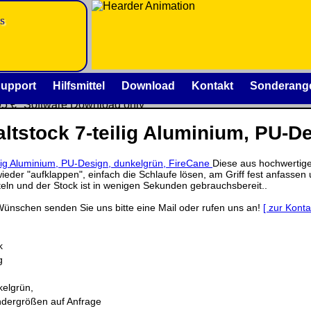
s
is
upport
Hilfsmittel
Download
Kontakt
Sonderang
95 €
Software Download only
 €
ltstock 7-teilig Aluminium, PU-D
Deutschland Vorkasse: 0.00 €
se:
Deutschland PayPal: 0.00 €
EU (inkl. Schweiz) Vorkasse: 0.00 €
:
Diese aus hochwertigem
EU (inkl. Schweiz) PayPal: 0.00 €
eder "aufklappen", einfach die Schlaufe lösen, am Griff fest anfassen
tteln und der Stock ist in wenigen Sekunden gebrauchsbereit..
Bei dieser Versandart erhalten Sie per Email z.B. einen L
rtes
Rechnung / Lieferschein. Sie erhalten also
keinen Datentr
Wünschen senden Sie uns bitte eine Mail oder rufen uns an!
[ zur Konta
.00
k
g
elgrün,
m der jeweiligen Firmen. Preisänderungen, Irrtümer und tech
dergrößen auf Anfrage