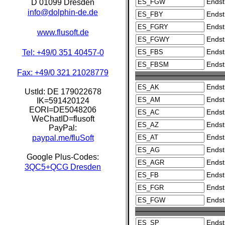
Endst
D 01099 Dresden
info@dolphin-de.de
Endst
Endst
www.flusoft.de
Endst
Endst
Tel: +49/0 351 40457-0
Endst
Fax: +49/0 321 21028779
Endst
UstId:
DE 179022678
Endst
IK=591420124
EORI=DE5048206
Endst
WeChatID=flusoft
Endst
PayPal:
Endst
paypal.me/fluSoft
Endst
Google Plus-Codes:
Endst
3QC5+QCG Dresden
Endst
Endst
Endst
Endst