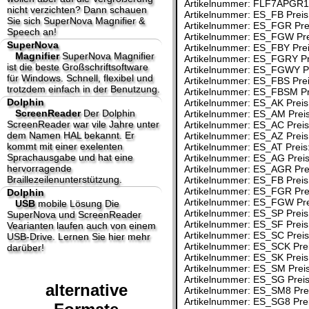
Artikelnummer: FLF7APGR15
nicht verzichten? Dann schauen
Artikelnummer: ES_FB Preis
Sie sich SuperNova Magnifier &
Artikelnummer: ES_FGR Prei
Speech an!
Artikelnummer: ES_FGW Pre
SuperNova
Artikelnummer: ES_FBY Prei
Magnifier
SuperNova Magnifier
Artikelnummer: ES_FGRY Pre
ist die beste Großschriftsoftware
Artikelnummer: ES_FGWY Pr
für Windows. Schnell, flexibel und
Artikelnummer: ES_FBS Prei
trotzdem einfach in der Benutzung.
Artikelnummer: ES_FBSM Pre
Dolphin
Artikelnummer: ES_AK Preis
ScreenReader
Der Dolphin
Artikelnummer: ES_AM Preis
ScreenReader war vile Jahre unter
Artikelnummer: ES_AC Preis
dem Namen HAL bekannt. Er
Artikelnummer: ES_AZ Preis
kommt mit einer exelenten
Artikelnummer: ES_AT Preis
Sprachausgabe und hat eine
Artikelnummer: ES_AG Preis
hervorragende
Artikelnummer: ES_AGR Prei
Braillezeilenunterstützung.
Artikelnummer: ES_FB Preis
Artikelnummer: ES_FGR Prei
Dolphin
Artikelnummer: ES_FGW Pre
USB
mobile Lösung
Die
Artikelnummer: ES_SP Preis
SuperNova und ScreenReader
Artikelnummer: ES_SF Preis
Vearianten laufen auch von einem
Artikelnummer: ES_SC Preis
USB-Drive. Lernen Sie hier mehr
Artikelnummer: ES_SCK Prei
darüber!
Artikelnummer: ES_SK Preis
Artikelnummer: ES_SM Preis
Artikelnummer: ES_SG Preis
alternative
Artikelnummer: ES_SM8 Prei
Artikelnummer: ES_SG8 Prei