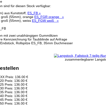
chnik,
ge
n sind für diesen Stock verfügbar:
Links hat das Landgericht Hamburg entschieden, dass man durch
m) aus Kunststoff,
ES_FB »
n hat. Dieses kann nur dadurch verhindert werden, dass man sich
ra groß (55mm), orange
ES_FGR orange »
h von allen Inhalten, aller gelinkten Seiten auf unserer Homepa
ra groß (55mm), weiss
ES_FGW weiß »
rer Homepage angebrachten Links.
eitbeilegung (OS) bereit. Die Plattform finden Sie unter
t:
info@dolphin-de.de
.
rrechte
Kontakt
Links
Katalog (PDF)
Sitemap
n mit zwei unabhängigen Gummilitzen
e Kennzeichnung für Taubblinde auf Anfrage
e Endstück, Rollspitze ES_FB, 35mm Duchmesser
ieten zu können.
lity.
zusammenlegbarer Langstock
estellen
X Preis: 136.00 €
0 Preis: 136.00 €
5 Preis: 136.00 €
0 Preis: 136.00 €
5 Preis: 136.00 €
0 Preis: 136.00 €
5 Preis: 136.00 €
0 Preis: 136.00 €