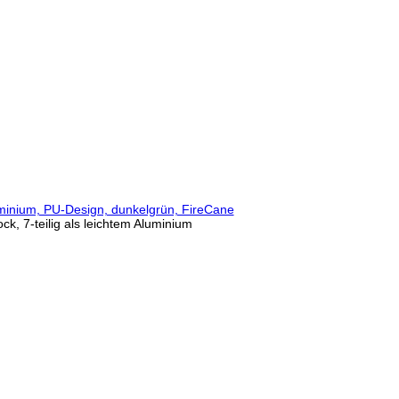
 die Anbringung eines
 ausdrücklich von diesen
ge und machen uns diese
, 7-teilig als leichtem Aluminium