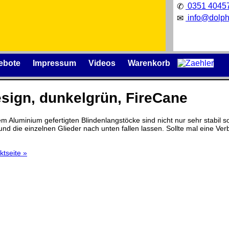
0351 4045
✆
info@dolph
✉
ebote
Impressum
Videos
Warenkorb
esign, dunkelgrün, FireCane
 Aluminium gefertigten Blindenlangstöcke sind nicht nur sehr stabil so
 und die einzelnen Glieder nach unten fallen lassen. Sollte mal eine V
Präqualifizierungszertifikat
» 2021-
2026
izenzschlüssel und die
Wir sind Ausbildungsbetrieb
äger
.
ktseite »
[
]
[
]
nische Änderungen