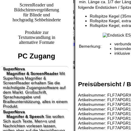
letzte Änderung: 21. Januar 2025 fluSoft Spezial Computer Te
min. Länge
ca. 1/7 der Län
ScreenReader und
folgende Endstücken / Spitze
Bildschirmvergrößerung
Mit einem Urteil vom 12.05.1998 - 312 O 85/98 - Haftung für 
für Blinde und
Rollspitze Kegel (35m
Links, die Inhalte der gelinkten Seite ggf. mit zu verantworte
hochgradig Sehbehinderte
Rollspitze Kegel, ext
Inhalten distanziert. Hiermit distanzieren wir uns ausdrücklic
Rollspitze Kegel, ext
Inhalte nicht zu eigen. Diese Erklärung gilt für alle auf unse
Produkte zur
Die Europäische Kommission stellt eine Plattform zur Online-Str
Textumwandlung in
http://ec.europa.eu/consumers/odr/
Unsere E-Mailadresse laute
alternative Formate
Seitenanfang
Impressum
AGB
Widerruf
Datenschutz
Urhebe
verbunde
Bemerkung:
besonder
große Anzeige
Schließen
X
inklusiv
PC Zugang
Diese Website nutzt Cookies, um bestmögliche Funktionalität b
This website uses cookies to provide the best possible functiona
SuperNova
Magnifier & ScreenReader
Mit
Ok, verstanden
Mehr Infos
SuperNova Magnifier &
ScreenReader erhalten Sie die
Preisübersicht / B
mächstigste Zugangssoftware auf
dem Markt. Großschrift,
Artikelnummer: FLF7APGRXX
Sprachausgabe und
Artikelnummer: FLF7APGR12
Brailleunterstützung, alles in einem
Artikelnummer: FLF7APGR12
Produkt.
Artikelnummer: FLF7APGR13
SuperNova
Artikelnummer: FLF7APGR13
Magnifer & Speech
Sie wollen
Artikelnummer: FLF7APGR14
Sich auch Texte, Men+s und
Artikelnummer: FLF7APGR14
Nachrichten vorlesen lassen,
Artikelnummer: FLF7APGR15
wollen aber auf die Vergrößerung