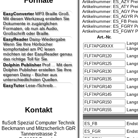
Formate
Artikelnummer: ES_AZY Prei
Artikelnummer: ES_ATY Prei
Artikelnummer: ES_AGY Prei
EasyConverter
MP3 Braille Groß.
Artikelnummer: ES_AGYR Pre
Mit diesen Werkzeug erstellen Sie
Artikelnummer: ES_FB Preis
Dokumente in zugänglichen
Artikelnummer: ES_FGRY Pre
Formaten, ob nun als Audio,
Artikelnummer: ES_FGWY Pr
Großschrift oder Braille.
Art.-Nr.
EasyReader
Daisy-Wiedergabe
Langs
Wenn Sie Ihre Hörbücher
Länge
kompfortabel am PC lesen
möchten ist der EasyReader genau
Langs
das richtige Toll für Sie.
Langs
Dolphin Publisher
Prof ...
Mit dem
Dolphin Publisher erstellen Sie Ihre
Langs
eigenen Daisy - Bücher aus
Langs
unterschiedlichsten Quellen.
EasyTutor
Lese-/Schreib...
Langs
Langs
Langs
Kontakt
Langs
fluSoft Spezial Computer Technik
Endst
Beckmann und Mitzscherlich GbR
Endst
Tannenstrasse 2