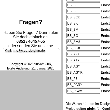
Endst
Endst
Endst
Fragen?
Endstü
Endst
Haben Sie Fragen? Dann rufen
Endst
Sie doch einfach an!
0351 / 40457-55
Endst
oder senden Sie uns eine
Endst
Mail: info@yourdolphin.de
Endst
.
Endst
Copyright ©2025 fluSoft GbR,
Endst
letzte Änderung: 21. Januar 2025
Endst
Endst
Endst
Endst
Die Waren können im Design
Preise gelten
nicht
für Kran