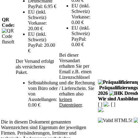
0.00 €
Deutschland
EU (inkl.
PayPal: 6.95 €
Schweiz)
EU (inkl.
Vorkasse:
Schweiz)
QR
0.00 €
Vorkasse:
Code:
EU (inkl.
20.00 €
Schweiz)
EU (inkl.
PayPal:
Schweiz)
0.00 €
PayPal: 20.00
€
Bei dieser
Versandart
Der Versand erfolgt
erhalten Sie per
als versichertes
Email z.B. einen
Paket.
Lizenzschlüssel
Selbstabholung
und die Rechnung
Präqualifizierungsz
vom Büro oder
/ Lieferschein. Sie
2026
von
erhalten also
Wir sind Ausbildun
Ausstellungen:
keinen
[
]
[
]
0.00 €
Datenträger
.
Die in diesem Dokument genannten
Warenzeichen sind Eigentum der jeweiligen
Firmen. Preisänderungen, Irrtümer und