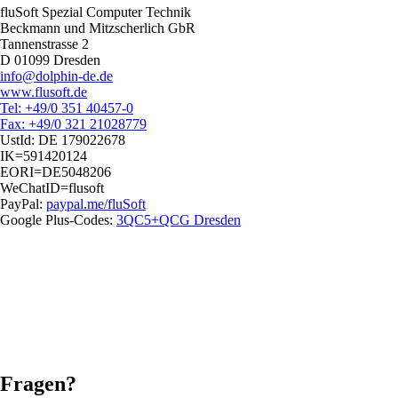
fluSoft Spezial Computer Technik
Beckmann und Mitzscherlich GbR
Tannenstrasse 2
D 01099 Dresden
info@dolphin-de.de
www.flusoft.de
Tel: +49/0 351 40457-0
Fax: +49/0 321 21028779
UstId:
DE 179022678
IK=591420124
EORI=DE5048206
WeChatID=flusoft
PayPal:
paypal.me/fluSoft
Google Plus-Codes:
3QC5+QCG Dresden
Fragen?