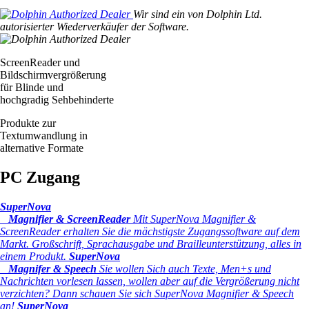
Wir sind ein von Dolphin Ltd.
autorisierter Wiederverkäufer der Software.
ScreenReader und
Bildschirmvergrößerung
für Blinde und
hochgradig Sehbehinderte
Produkte zur
Textumwandlung in
alternative Formate
PC Zugang
SuperNova
Magnifier & ScreenReader
Mit SuperNova Magnifier &
ScreenReader erhalten Sie die mächstigste Zugangssoftware auf dem
Markt. Großschrift, Sprachausgabe und Brailleunterstützung, alles in
einem Produkt.
SuperNova
Magnifer & Speech
Sie wollen Sich auch Texte, Men+s und
Nachrichten vorlesen lassen, wollen aber auf die Vergrößerung nicht
verzichten? Dann schauen Sie sich SuperNova Magnifier & Speech
an!
SuperNova