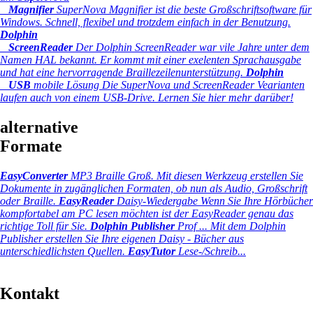
Magnifier
SuperNova Magnifier ist die beste Großschriftsoftware für
Windows. Schnell, flexibel und trotzdem einfach in der Benutzung.
Dolphin
ScreenReader
Der Dolphin ScreenReader war vile Jahre unter dem
Namen HAL bekannt. Er kommt mit einer exelenten Sprachausgabe
und hat eine hervorragende Braillezeilenunterstützung.
Dolphin
USB
mobile Lösung
Die SuperNova und ScreenReader Vearianten
laufen auch von einem USB-Drive. Lernen Sie hier mehr darüber!
alternative
Formate
EasyConverter
MP3 Braille Groß.
Mit diesen Werkzeug erstellen Sie
Dokumente in zugänglichen Formaten, ob nun als Audio, Großschrift
oder Braille.
EasyReader
Daisy-Wiedergabe
Wenn Sie Ihre Hörbücher
kompfortabel am PC lesen möchten ist der EasyReader genau das
richtige Toll für Sie.
Dolphin Publisher
Prof ...
Mit dem Dolphin
Publisher erstellen Sie Ihre eigenen Daisy - Bücher aus
unterschiedlichsten Quellen.
EasyTutor
Lese-/Schreib...
Kontakt