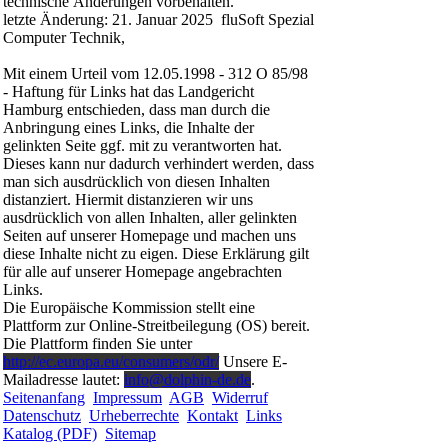
technische Änderungen vorbehalten.
letzte Änderung: 21. Januar 2025 fluSoft Spezial
Computer Technik,
Mit einem Urteil vom 12.05.1998 - 312 O 85/98
- Haftung für Links hat das Landgericht
Hamburg entschieden, dass man durch die
Anbringung eines Links, die Inhalte der
gelinkten Seite ggf. mit zu verantworten hat.
Dieses kann nur dadurch verhindert werden, dass
man sich ausdrücklich von diesen Inhalten
distanziert. Hiermit distanzieren wir uns
ausdrücklich von allen Inhalten, aller gelinkten
Seiten auf unserer Homepage und machen uns
diese Inhalte nicht zu eigen. Diese Erklärung gilt
für alle auf unserer Homepage angebrachten
Links.
Die Europäische Kommission stellt eine
Plattform zur Online-Streitbeilegung (OS) bereit.
Die Plattform finden Sie unter
http://ec.europa.eu/consumers/odr/
Unsere E-
Mailadresse lautet:
info@dolphin-de.de
.
Seitenanfang
Impressum
AGB
Widerruf
Datenschutz
Urheberrechte
Kontakt
Links
Katalog (PDF)
Sitemap