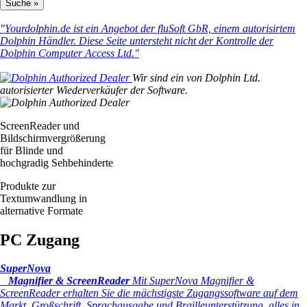
"Yourdolphin.de ist ein Angebot der fluSoft GbR, einem autorisirtem
Dolphin Händler. Diese Seite untersteht nicht der Kontrolle der
Dolphin Computer Access Ltd."
Wir sind ein von Dolphin Ltd.
autorisierter Wiederverkäufer der Software.
ScreenReader und
Bildschirmvergrößerung
für Blinde und
hochgradig Sehbehinderte
Produkte zur
Textumwandlung in
alternative Formate
PC Zugang
SuperNova
Magnifier & ScreenReader
Mit SuperNova Magnifier &
ScreenReader erhalten Sie die mächstigste Zugangssoftware auf dem
Markt. Großschrift, Sprachausgabe und Brailleunterstützung, alles in