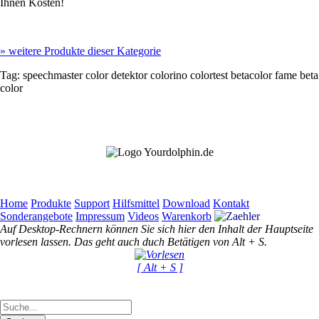
Ihnen Kosten!
»
weitere Produkte dieser Kategorie
Tag:
speechmaster
color detektor
colorino
colortest
betacolor
fame
beta
color
Home
Produkte
Support
Hilfsmittel
Download
Kontakt
Sonderangebote
Impressum
Videos
Warenkorb
Auf Desktop-Rechnern können Sie sich hier den Inhalt der Hauptseite
vorlesen lassen. Das geht auch duch Betätigen von Alt + S.
[ Alt + S ]