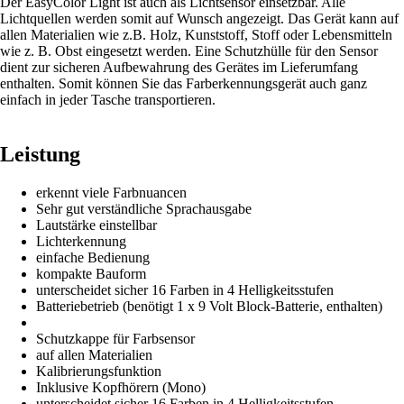
Der
EasyColor
Light ist auch als Lichtsensor einsetzbar. Alle
Lichtquellen werden somit auf Wunsch angezeigt. Das Gerät kann auf
allen Materialien wie z.B. Holz, Kunststoff, Stoff oder Lebensmitteln
wie z. B. Obst eingesetzt werden.
Eine Schutzhülle für den Sensor
dient zur sicheren Aufbewahrung des Gerätes im Lieferumfang
enthalten. Somit können Sie das Farberkennungsgerät auch ganz
einfach in jeder Tasche transportieren.
Leistung
erkennt viele Farbnuancen
Sehr gut verständliche Sprachausgabe
Lautstärke einstellbar
Lichterkennung
einfache Bedienung
kompakte Bauform
unterscheidet sicher 16 Farben in 4 Helligkeitsstufen
Batteriebetrieb (benötigt 1 x 9 Volt Block-Batterie, enthalten)
Schutzkappe für Farbsensor
auf allen Materialien
Kalibrierungsfunktion
Inklusive Kopfhörern (Mono)
unterscheidet sicher 16 Farben in 4 Helligkeitsstufen