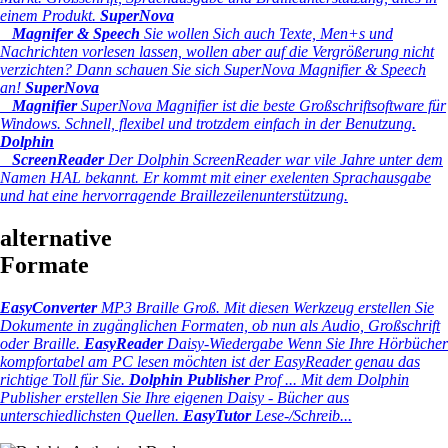
einem Produkt.
SuperNova
Magnifer & Speech
Sie wollen Sich auch Texte, Men+s und
Nachrichten vorlesen lassen, wollen aber auf die Vergrößerung nicht
verzichten? Dann schauen Sie sich SuperNova Magnifier & Speech
an!
SuperNova
Magnifier
SuperNova Magnifier ist die beste Großschriftsoftware für
Windows. Schnell, flexibel und trotzdem einfach in der Benutzung.
Dolphin
ScreenReader
Der Dolphin ScreenReader war vile Jahre unter dem
Namen HAL bekannt. Er kommt mit einer exelenten Sprachausgabe
und hat eine hervorragende Braillezeilenunterstützung.
alternative
Formate
EasyConverter
MP3 Braille Groß.
Mit diesen Werkzeug erstellen Sie
Dokumente in zugänglichen Formaten, ob nun als Audio, Großschrift
oder Braille.
EasyReader
Daisy-Wiedergabe
Wenn Sie Ihre Hörbücher
kompfortabel am PC lesen möchten ist der EasyReader genau das
richtige Toll für Sie.
Dolphin Publisher
Prof ...
Mit dem Dolphin
Publisher erstellen Sie Ihre eigenen Daisy - Bücher aus
unterschiedlichsten Quellen.
EasyTutor
Lese-/Schreib...