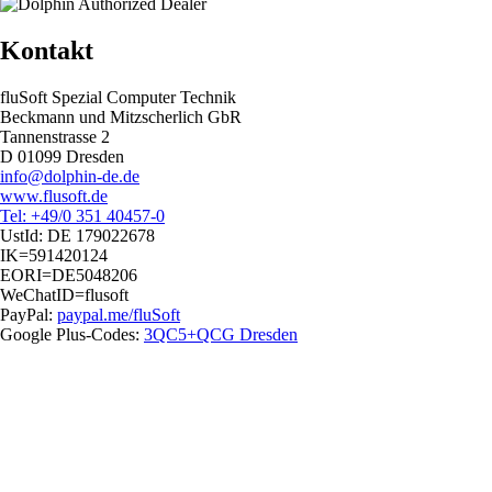
Kontakt
fluSoft Spezial Computer Technik
Beckmann und Mitzscherlich GbR
Tannenstrasse 2
D 01099 Dresden
info@dolphin-de.de
www.flusoft.de
Tel: +49/0 351 40457-0
UstId:
DE 179022678
IK=591420124
EORI=DE5048206
WeChatID=flusoft
PayPal:
paypal.me/fluSoft
Google Plus-Codes:
3QC5+QCG Dresden