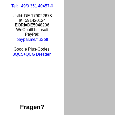
Tel: +49/0 351 40457-0
UstId:
DE 179022678
IK=591420124
EORI=DE5048206
WeChatID=flusoft
PayPal:
paypal.me/fluSoft
Google Plus-Codes:
3QC5+QCG Dresden
Fragen?