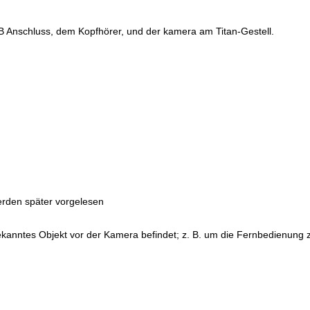
 die Anbringung eines
B Anschluss, dem Kopfhörer, und der kamera am Titan-Gestell.
 ausdrücklich von diesen
ge und machen uns diese
werden später vorgelesen
ekanntes Objekt vor der Kamera befindet; z. B. um die Fernbedienung 