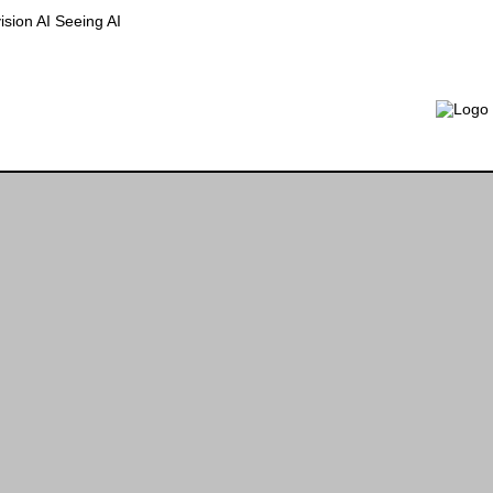
sion AI
Seeing AI