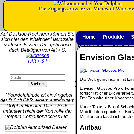
Die Zugangssoftware zu Microsoft Window
Versandkosten DHL Standard b
5kg
Auf Desktop-Rechnern können Sie
Deutschland Nachnahme:
Home
Produkte
S
sich hier den Inhalt der Hauptseite
8.95 €
vorlesen lassen. Das geht auch
Deutschland Vorkasse: 6.
duch Betätigen von Alt + S.
Deutschland PayPal: 6.95
Envision Gla
EU (inkl. Schweiz) Vorkas
[ Alt + S ]
20.00 €
QR Code:
EU (inkl. Schweiz) PayPal
20.00 €
Die Welt gemeinsam mit Env
Der Versand erfolgt als versiche
Paket.
Envision Glasses Pro erkenn
fortschrittlicher Bildverarbe
"Yourdolphin.de ist ein Angebot
Selbstabholung vom Büro
Der Ton wird über Knochens
der fluSoft GbR, einem autorisirtem
oder von Ausstellungen: 0
Dolphin Händler. Diese Seite
Kurze Texte, z.B. auf Schac
€
untersteht nicht der Kontrolle der
Mobiltelefon speichern. Bei
Minikamera lässt sich auch 
Dolphin Computer Access Ltd."
Die in diesem Dokument genannten Warenzeichen sind Eigentu
Aufbau
vorbehalten.