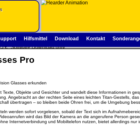
s
is
upport
Hilfsmittel
Download
Kontakt
Sonderang
95 €
Software Download only
 €
sses Pro
Deutschland Vorkasse: 0.00 €
se:
Deutschland PayPal: 0.00 €
EU (inkl. Schweiz) Vorkasse: 0.00 €
:
EU (inkl. Schweiz) PayPal: 0.00 €
ision Glasses erkunden
Bei dieser Versandart erhalten Sie per Email z.B. einen L
rtes
Rechnung / Lieferschein. Sie erhalten also
keinen Datentr
t Texte, Objekte und Gesichter und wandelt diese Informationen in gesp
itung. Angebracht an der rechten Seite eines leichten Titan-Gestells, das
chall übertragen – so bleiben beide Ohren frei, um die Umgebung be
.00
hteln werden sofort vorgelesen, sobald der Text sich im Aufnahmebere
 Videoanrufen wird das Bild der Kamera an die angerufene Person ge
ohne Internetverbindung und Mobiltelefon nutzen, bietet allerdings nur
m der jeweiligen Firmen. Preisänderungen, Irrtümer und tech