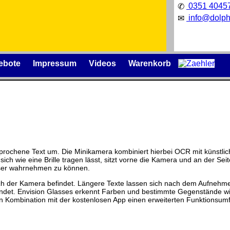
0351 4045
✆
info@dolph
✉
ebote
Impressum
Videos
Warenkorb
Präqualifizierungszertifikat
» 2021-
2026
izenzschlüssel und die
Wir sind Ausbildungsbetrieb
äger
.
rochene Text um. Die Minikamera kombiniert hierbei OCR mit künstliche
[ 27794 ]
[ 08.06.2026 15:08:34 ]
 sich wie eine Brille tragen lässt, sitzt vorne die Kamera und an der Se
sser wahrnehmen zu können.
ich der Kamera befindet. Längere Texte lassen sich nach dem Aufnehme
sendet. Envision Glasses erkennt Farben und bestimmte Gegenstände w
 in Kombination mit der kostenlosen App einen erweiterten Funktionsum
nische Änderungen