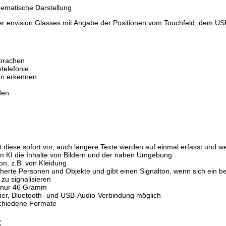
k,
Links hat das Landgericht Hamburg entschieden, dass man durch
r envision Glasses mit Angabe der Positionen vom Touchfeld, dem US
n hat. Dieses kann nur dadurch verhindert werden, dass man sich
h von allen Inhalten, aller gelinkten Seiten auf unserer Homepa
rer Homepage angebrachten Links.
eitbeilegung (OS) bereit. Die Plattform finden Sie unter
Sprachen
t:
info@dolphin-de.de
.
telefonie
rrechte
Kontakt
Links
Katalog (PDF)
Sitemap
en erkennen
den
ieten zu können.
lity.
st diese sofort vor, auch längere Texte werden auf einmal erfasst und 
von KI die Inhalte von Bildern und der nahen Umgebung
n, z.B. von Kleidung
herte Personen und Objekte und gibt einen Signalton, wenn sich ein b
zu signalisieren
n nur 46 Gramm
cher, Bluetooth- und USB-Audio-Verbindung möglich
schiedene Formate
: