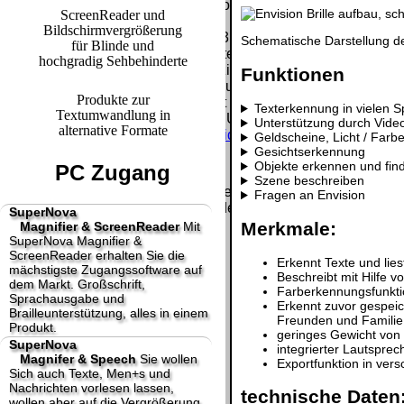
letzte Änderung: 8. Juni 2026 fluSoft Spezial Computer Techni
ScreenReader und
Bildschirmvergrößerung
Mit einem Urteil vom 12.05.1998 - 312 O 85/98 - Haftung für 
Schematische Darstellung de
für Blinde und
Links, die Inhalte der gelinkten Seite ggf. mit zu verantworte
hochgradig Sehbehinderte
Inhalten distanziert. Hiermit distanzieren wir uns ausdrücklic
Funktionen
Inhalte nicht zu eigen. Diese Erklärung gilt für alle auf unse
Produkte zur
Die Europäische Kommission stellt eine Plattform zur Online-Str
Texterkennung in vielen 
Textumwandlung in
http://ec.europa.eu/consumers/odr/
Unsere E-Mailadresse laute
Unterstützung durch Video
alternative Formate
Seitenanfang
Impressum
AGB
Widerruf
Datenschutz
Urhebe
Geldscheine, Licht / Farb
Gesichtserkennung
große Anzeige
Schließen
X
Objekte erkennen und fin
PC Zugang
Szene beschreiben
Diese Website nutzt Cookies, um bestmögliche Funktionalität b
Fragen an Envision
This website uses cookies to provide the best possible functiona
SuperNova
Merkmale:
Magnifier & ScreenReader
Mit
Ok, verstanden
Mehr Infos
SuperNova Magnifier &
ScreenReader erhalten Sie die
Erkennt Texte und lie
mächstigste Zugangssoftware auf
Beschreibt mit Hilfe 
dem Markt. Großschrift,
Farberkennungsfunktio
Sprachausgabe und
Erkennt zuvor gespeic
Brailleunterstützung, alles in einem
Freunden und Familie 
Produkt.
geringes Gewicht vo
SuperNova
integrierter Lautspre
Magnifer & Speech
Sie wollen
Exportfunktion in ver
Sich auch Texte, Men+s und
Nachrichten vorlesen lassen,
technische Daten
wollen aber auf die Vergrößerung