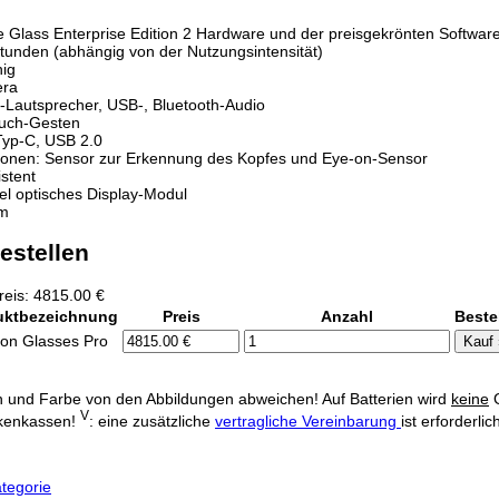
Glass Enterprise Edition 2 Hardware und der preisgekrönten Software 
Stunden (abhängig von der Nutzungsintensität)
hig
era
Lautsprecher, USB-, Bluetooth-Audio
ouch-Gesten
Typ-C, USB 2.0
onen: Sensor zur Erkennung des Kopfes und Eye-on-Sensor
stent
xel optisches Display-Modul
mm
estellen
eis: 4815.00 €
uktbezeichnung
Preis
Anzahl
Beste
ion Glasses Pro
 und Farbe von den Abbildungen abweichen! Auf Batterien wird
keine
G
V
kenkassen!
: eine zusätzliche
vertragliche Vereinbarung
ist erforderl
tegorie