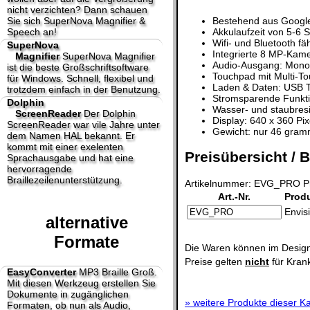
nicht verzichten? Dann schauen
Sie sich SuperNova Magnifier &
Bestehend aus Google 
Speech an!
Akkulaufzeit von 5-6 
Wifi- und Bluetooth fä
SuperNova
Integrierte 8 MP-Kam
Magnifier
SuperNova Magnifier
Audio-Ausgang: Mono-
ist die beste Großschriftsoftware
Touchpad mit Multi-T
für Windows. Schnell, flexibel und
Laden & Daten: USB 
trotzdem einfach in der Benutzung.
Stromsparende Funkti
Dolphin
Wasser- und staubresi
ScreenReader
Der Dolphin
Display: 640 x 360 Pi
ScreenReader war vile Jahre unter
Gewicht: nur 46 gra
dem Namen HAL bekannt. Er
kommt mit einer exelenten
Preisübersicht / B
Sprachausgabe und hat eine
hervorragende
Braillezeilenunterstützung.
Artikelnummer: EVG_PRO Pr
Art.-Nr.
Prod
Envis
alternative
Formate
Die Waren können im Design
Preise gelten
nicht
für Kran
EasyConverter
MP3 Braille Groß.
Mit diesen Werkzeug erstellen Sie
Dokumente in zugänglichen
»
weitere Produkte dieser Ka
Formaten, ob nun als Audio,