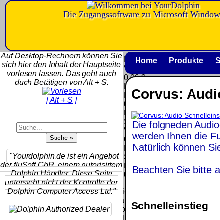
Die Zugangssoftware zu Microsoft Window
Versandkosten DHL
Software
Standard bis 5kg
Download only
Auf Desktop-Rechnern können Sie
Deutschland
Deutschland
Home
Produkte
S
sich hier den Inhalt der Hauptseite
Nachnahme:
Vorkasse:
vorlesen lassen. Das geht auch
8.95 €
0.00 €
duch Betätigen von Alt + S.
Deutschland
Deutschland
Corvus: Audi
Vorkasse: 6.95
PayPal:
[ Alt + S ]
€
0.00 €
Deutschland
EU (inkl.
PayPal: 6.95 €
Schweiz)
Die folgneden Audio
EU (inkl.
Vorkasse:
werden Ihnen die F
Schweiz)
QR
0.00 €
Vorkasse:
Natürlich können S
Code:
EU (inkl.
20.00 €
"Yourdolphin.de ist ein Angebot
Schweiz)
EU (inkl.
der fluSoft GbR, einem autorisirtem
PayPal:
Beachten Sie bitte 
Schweiz)
Dolphin Händler. Diese Seite
0.00 €
PayPal: 20.00
untersteht nicht der Kontrolle der
€
Dolphin Computer Access Ltd."
Bei dieser
Versandart
Schnelleinstieg
Der Versand erfolgt
erhalten Sie per
als versichertes
Email z.B. einen