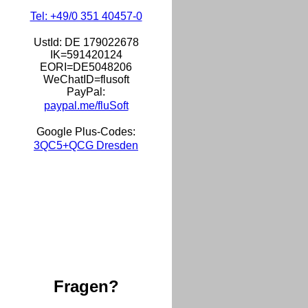
Tel: +49/0 351 40457-0
UstId:
DE 179022678
IK=591420124
EORI=DE5048206
WeChatID=flusoft
PayPal:
paypal.me/fluSoft
Google Plus-Codes:
3QC5+QCG Dresden
Fragen?