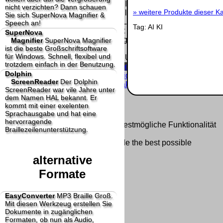
Homepage und machen uns diese Inhalte nicht
nicht verzichten? Dann schauen
»
weitere Produkte dieser Ka
zu eigen. Diese Erklärung gilt für alle auf
Sie sich SuperNova Magnifier &
unserer Homepage angebrachten Links.
Speech an!
Tag:
AI
KI
Die Europäische Kommission stellt eine
SuperNova
Plattform zur Online-Streitbeilegung (OS) bereit.
Magnifier
SuperNova Magnifier
ist die beste Großschriftsoftware
Die Plattform finden Sie unter
für Windows. Schnell, flexibel und
http://ec.europa.eu/consumers/odr/
Unsere E-
trotzdem einfach in der Benutzung.
Mailadresse lautet:
info@dolphin-de.de
.
Dolphin
Seitenanfang
Impressum
AGB
Widerruf
ScreenReader
Der Dolphin
Datenschutz
Urheberrechte
Kontakt
Links
ScreenReader war vile Jahre unter
Katalog (PDF)
Sitemap
dem Namen HAL bekannt. Er
große Anzeige
Schließen
X
kommt mit einer exelenten
Sprachausgabe und hat eine
hervorragende
Diese Website nutzt Cookies, um bestmögliche Funktionalität
Braillezeilenunterstützung.
bieten zu können.
This website uses cookies to provide the best possible
functionality.
alternative
Ok, verstanden
Mehr Infos
Formate
EasyConverter
MP3 Braille Groß.
Mit diesen Werkzeug erstellen Sie
Dokumente in zugänglichen
Formaten, ob nun als Audio,