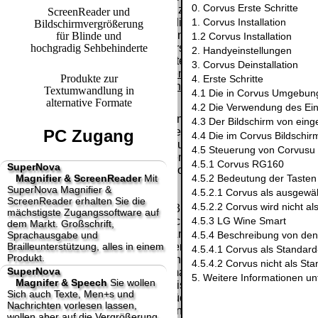
Paket.
0. Corvus Erste Schritte
Lizenzschlüssel
ScreenReader und
und die
1. Corvus Installation
Bildschirmvergrößerung
Selbstabholung
Präqualifizie
Rechnung /
für Blinde und
1.2 Corvus Installation
vom Büro oder
2026
hochgradig Sehbehinderte
Lieferschein. Sie
2. Handyeinstellungen
von
Wir sind Aus
erhalten also
3. Corvus Deinstallation
Ausstellungen:
[ 28768 ]
[
keinen
Produkte zur
4. Erste Schritte
0.00 €
Datenträger
.
Textumwandlung in
4.1 Die in Corvus Umgebun
alternative Formate
4.2 Die Verwendung des Ei
Die in diesem Dokument genannten
4.3 Der Bildschirm von ein
Warenzeichen sind Eigentum der jeweiligen
PC Zugang
4.4 Die im Corvus Bildschir
Firmen. Preisänderungen, Irrtümer und
4.5 Steuerung von Corvusu
technische Änderungen vorbehalten.
4.5.1 Corvus RG160
SuperNova
letzte Änderung: 13. Juli 2026 fluSoft Spezial
Magnifier & ScreenReader
Mit
4.5.2 Bedeutung der Tasten 
Computer Technik,
SuperNova Magnifier &
4.5.2.1 Corvus als ausgewä
ScreenReader erhalten Sie die
4.5.2.2 Corvus wird nicht a
Mit einem Urteil vom 12.05.1998 - 312 O 85/98 -
mächstigste Zugangssoftware auf
Haftung für Links hat das Landgericht Hamburg
4.5.3 LG Wine Smart
dem Markt. Großschrift,
entschieden, dass man durch die Anbringung
Sprachausgabe und
4.5.4 Beschreibung von den
Brailleunterstützung, alles in einem
eines Links, die Inhalte der gelinkten Seite ggf.
4.5.4.1 Corvus als Standard
Produkt.
mit zu verantworten hat. Dieses kann nur
4.5.4.2 Corvus nicht als Sta
SuperNova
dadurch verhindert werden, dass man sich
5. Weitere Informationen un
Magnifer & Speech
Sie wollen
ausdrücklich von diesen Inhalten distanziert.
Sich auch Texte, Men+s und
Hiermit distanzieren wir uns ausdrücklich von
Nachrichten vorlesen lassen,
allen Inhalten, aller gelinkten Seiten auf unserer
wollen aber auf die Vergrößerung