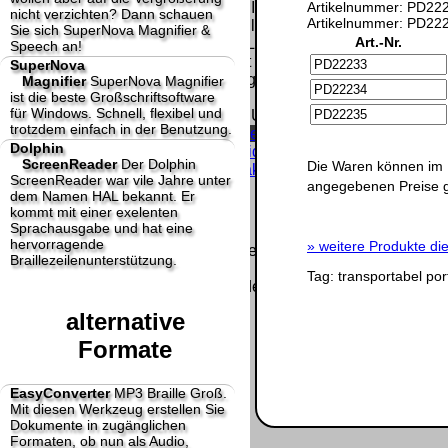
Homepage und machen uns diese Inhalte nicht
Artikelnummer: PD222
nicht verzichten? Dann schauen
Artikelnummer: PD222
zu eigen. Diese Erklärung gilt für alle auf
Sie sich SuperNova Magnifier &
Art.-Nr.
unserer Homepage angebrachten Links.
Speech an!
Die Europäische Kommission stellt eine
SuperNova
Plattform zur Online-Streitbeilegung (OS) bereit.
Magnifier
SuperNova Magnifier
ist die beste Großschriftsoftware
Die Plattform finden Sie unter
für Windows. Schnell, flexibel und
http://ec.europa.eu/consumers/odr/
Unsere E-
trotzdem einfach in der Benutzung.
Mailadresse lautet:
info@dolphin-de.de
.
Dolphin
Seitenanfang
Impressum
AGB
Widerruf
ScreenReader
Der Dolphin
Die Waren können im 
Datenschutz
Urheberrechte
Kontakt
Links
ScreenReader war vile Jahre unter
angegebenen Preise 
Katalog (PDF)
Sitemap
dem Namen HAL bekannt. Er
große Anzeige
Schließen
X
kommt mit einer exelenten
Sprachausgabe und hat eine
hervorragende
»
weitere Produkte die
Diese Website nutzt Cookies, um bestmögliche Funktionalität
Braillezeilenunterstützung.
bieten zu können.
Tag:
transportabel
por
This website uses cookies to provide the best possible
functionality.
alternative
Ok, verstanden
Mehr Infos
Formate
EasyConverter
MP3 Braille Groß.
Mit diesen Werkzeug erstellen Sie
Dokumente in zugänglichen
Formaten, ob nun als Audio,