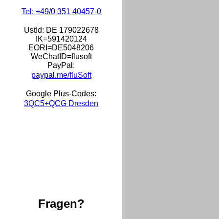
Tel: +49/0 351 40457-0
UstId:
DE 179022678
IK=591420124
EORI=DE5048206
WeChatID=flusoft
PayPal:
paypal.me/fluSoft
Google Plus-Codes:
3QC5+QCG Dresden
Fragen?