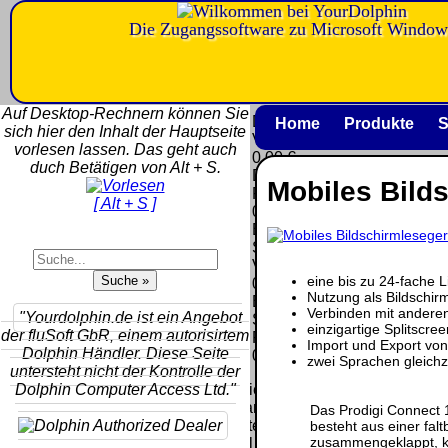
Die Zugangssoftware zu Microsoft Window
Versandkosten DHL
Software
Standard bis 5kg
Download only
Auf Desktop-Rechnern können Sie
Deutschland
Deutschland
Home
Produkte
S
sich hier den Inhalt der Hauptseite
Nachnahme:
Vorkasse:
vorlesen lassen. Das geht auch
8.95 €
0.00 €
duch Betätigen von Alt + S.
Deutschland
Deutschland
Mobiles Bild
Vorkasse: 6.95
PayPal:
[ Alt + S ]
€
0.00 €
Deutschland
EU (inkl.
PayPal: 6.95 €
Schweiz)
EU (inkl.
Vorkasse:
Schweiz)
eine bis zu 24-fache
QR
0.00 €
Vorkasse:
Nutzung als Bildschir
Code:
EU (inkl.
20.00 €
Verbinden mit andere
"Yourdolphin.de ist ein Angebot
Schweiz)
einzigartige Splitscre
EU (inkl.
der fluSoft GbR, einem autorisirtem
PayPal:
Import und Export vo
Schweiz)
Dolphin Händler. Diese Seite
0.00 €
zwei Sprachen gleichze
PayPal: 20.00
untersteht nicht der Kontrolle der
€
Dolphin Computer Access Ltd."
Bei dieser
Versandart
Das Prodigi Connect 1
Der Versand erfolgt
erhalten Sie per
besteht aus einer fal
als versichertes
zusammengeklappt, ka
Email z.B. einen