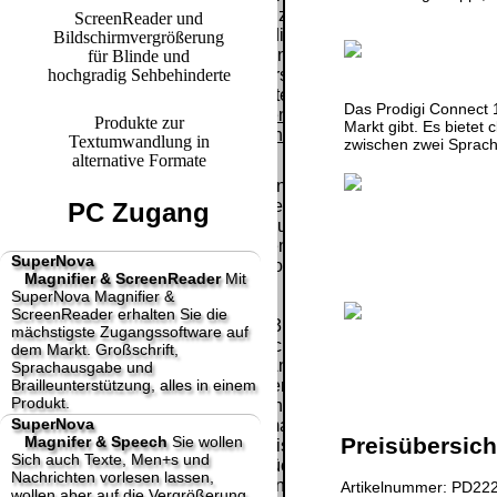
Paket.
Lizenzschlüssel
ScreenReader und
und die
Bildschirmvergrößerung
Selbstabholung
Präqualifizie
Rechnung /
für Blinde und
vom Büro oder
2026
hochgradig Sehbehinderte
Lieferschein. Sie
von
Wir sind Aus
erhalten also
Ausstellungen:
Das Prodigi Connect 1
[ 28001 ]
[
keinen
Produkte zur
0.00 €
Markt gibt. Es bietet
Datenträger
.
Textumwandlung in
zwischen zwei Sprach
alternative Formate
Die in diesem Dokument genannten
Warenzeichen sind Eigentum der jeweiligen
PC Zugang
Firmen. Preisänderungen, Irrtümer und
technische Änderungen vorbehalten.
SuperNova
letzte Änderung: 8. Juni 2026 fluSoft Spezial
Magnifier & ScreenReader
Mit
Computer Technik,
SuperNova Magnifier &
ScreenReader erhalten Sie die
Mit einem Urteil vom 12.05.1998 - 312 O 85/98 -
mächstigste Zugangssoftware auf
Haftung für Links hat das Landgericht Hamburg
dem Markt. Großschrift,
entschieden, dass man durch die Anbringung
Sprachausgabe und
Brailleunterstützung, alles in einem
eines Links, die Inhalte der gelinkten Seite ggf.
Produkt.
mit zu verantworten hat. Dieses kann nur
SuperNova
dadurch verhindert werden, dass man sich
Magnifer & Speech
Sie wollen
Preisübersicht
ausdrücklich von diesen Inhalten distanziert.
Sich auch Texte, Men+s und
Hiermit distanzieren wir uns ausdrücklich von
Nachrichten vorlesen lassen,
allen Inhalten, aller gelinkten Seiten auf unserer
Artikelnummer: PD222
wollen aber auf die Vergrößerung