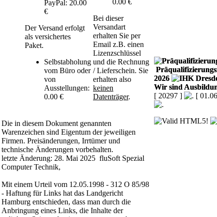
0.00 €
PayPal: 20.00
€
Bei dieser
Versandart
Der Versand erfolgt
erhalten Sie per
als versichertes
Email z.B. einen
Paket.
Lizenzschlüssel
Selbstabholung
und die Rechnung
Präqualifizierungsz
vom Büro oder
/ Lieferschein. Sie
2026
von
erhalten also
Wir sind Ausbildun
Ausstellungen:
keinen
[ 20297 ]
[ 01.0
0.00 €
Datenträger
.
Die in diesem Dokument genannten
Warenzeichen sind Eigentum der jeweiligen
Firmen. Preisänderungen, Irrtümer und
technische Änderungen vorbehalten.
letzte Änderung: 28. Mai 2025 fluSoft Spezial
Computer Technik,
Mit einem Urteil vom 12.05.1998 - 312 O 85/98
- Haftung für Links hat das Landgericht
Hamburg entschieden, dass man durch die
Anbringung eines Links, die Inhalte der