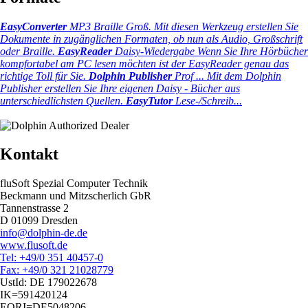
EasyConverter
MP3 Braille Groß.
Mit diesen Werkzeug erstellen Sie
Dokumente in zugänglichen Formaten, ob nun als Audio, Großschrift
oder Braille.
EasyReader
Daisy-Wiedergabe
Wenn Sie Ihre Hörbücher
kompfortabel am PC lesen möchten ist der EasyReader genau das
richtige Toll für Sie.
Dolphin Publisher
Prof ...
Mit dem Dolphin
Publisher erstellen Sie Ihre eigenen Daisy - Bücher aus
unterschiedlichsten Quellen.
EasyTutor
Lese-/Schreib...
Kontakt
fluSoft Spezial Computer Technik
Beckmann und Mitzscherlich GbR
Tannenstrasse 2
D 01099 Dresden
info@dolphin-de.de
www.flusoft.de
Tel: +49/0 351 40457-0
Fax: +49/0 321 21028779
UstId:
DE 179022678
IK=591420124
EORI=DE5048206