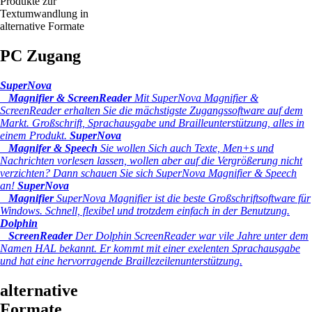
Produkte zur
Textumwandlung in
alternative Formate
PC Zugang
SuperNova
Magnifier & ScreenReader
Mit SuperNova Magnifier &
ScreenReader erhalten Sie die mächstigste Zugangssoftware auf dem
Markt. Großschrift, Sprachausgabe und Brailleunterstützung, alles in
einem Produkt.
SuperNova
Magnifer & Speech
Sie wollen Sich auch Texte, Men+s und
Nachrichten vorlesen lassen, wollen aber auf die Vergrößerung nicht
verzichten? Dann schauen Sie sich SuperNova Magnifier & Speech
an!
SuperNova
Magnifier
SuperNova Magnifier ist die beste Großschriftsoftware für
Windows. Schnell, flexibel und trotzdem einfach in der Benutzung.
Dolphin
ScreenReader
Der Dolphin ScreenReader war vile Jahre unter dem
Namen HAL bekannt. Er kommt mit einer exelenten Sprachausgabe
und hat eine hervorragende Braillezeilenunterstützung.
alternative
Formate